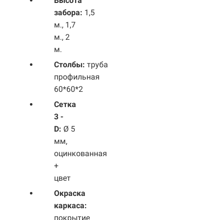
Высота
забора:
1,5
м., 1,7
м., 2
м.
Столбы:
труба
профильная
60*60*2
Сетка
3 -
D:
Ø 5
мм,
оцинкованная
+
цвет
Окраска
каркаса:
покрытие