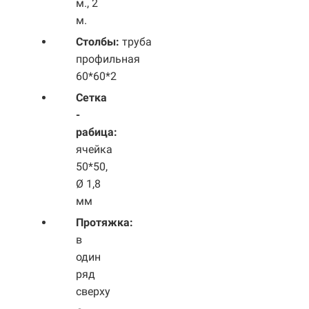
м., 2
м.
Столбы:
труба
профильная
60*60*2
Сетка
-
рабица:
ячейка
50*50,
Ø 1,8
мм
Протяжка:
в
один
ряд
сверху