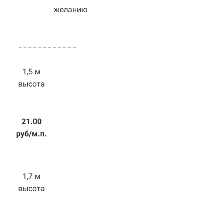
желанию
1,5 м
высота
21.00
руб/м.п.
1,7 м
высота