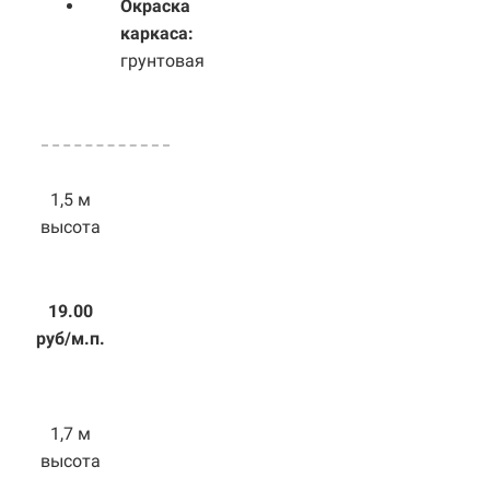
Окраска
каркаса:
грунтовая
1,5 м
высота
19.00
руб/м.п.
1,7 м
высота