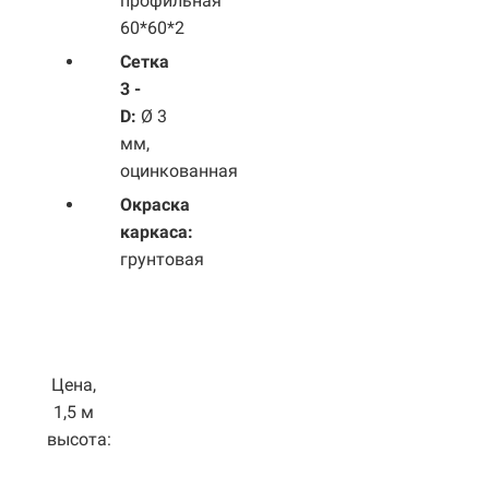
профильная
60*60*2
Сетка
3 -
D:
Ø 3
мм,
оцинкованная
Окраска
каркаса:
грунтовая
Цена,
1,5 м
высота: