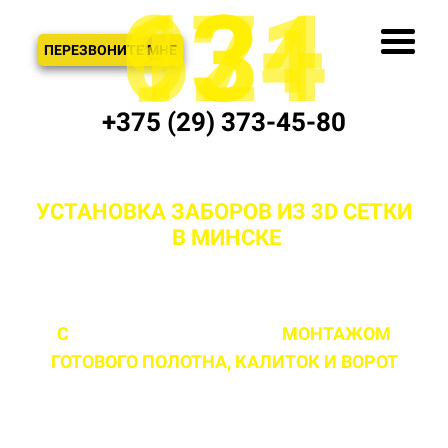
621
974
13+
3
ЗВОНОК
ПЕРЕЗВОНИТЕ МНЕ
+375 (29) 373-45-80
УСТАНОВКА ЗАБОРОВ ИЗ 3D СЕТКИ
"ПОД КЛЮЧ"
В МИНСКЕ
И МИНСКОЙ
ОБЛАСТИ
С
ПРОФЕССИОНАЛЬНЫМ
МОНТАЖОМ
ГОТОВОГО ПОЛОТНА,
КАЛИТОК И ВОРОТ
ЛЮБОЙ СЛОЖНОСТИ