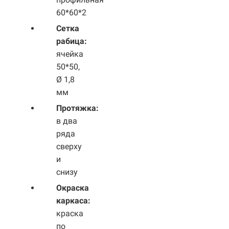
60*60*2
Сетка
рабица:
ячейка
50*50,
Ø 1,8
мм
Протяжка:
в два
ряда
сверху
и
снизу
Окраска
каркаса:
краска
по