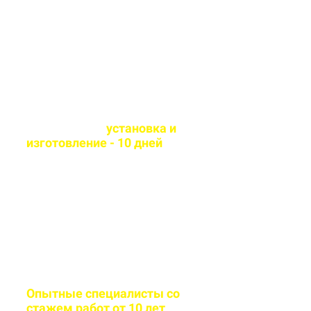
технологии и износостойкие
материалы
Оперативная
установка и
изготовление - 10 дней
Сборка и монтаж
производится согласно всем
стандартам качества
Опытные специалисты со
стажем работ от 10 лет