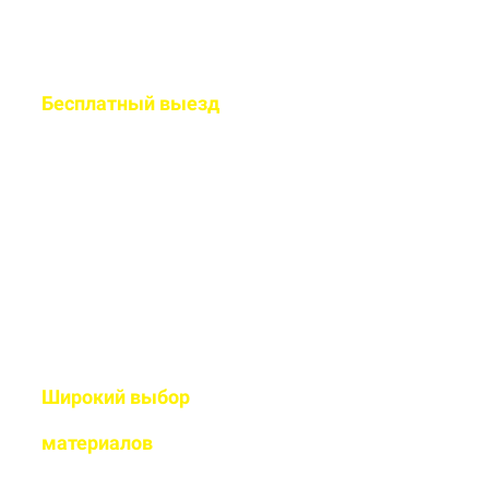
Бесплатный
выезд
специалиста на ваш
объект
Рассчитаем подробную смету
и подберем оптимальный
дизайн
Широкий выбор
высококачественных
материалов
Используем современные