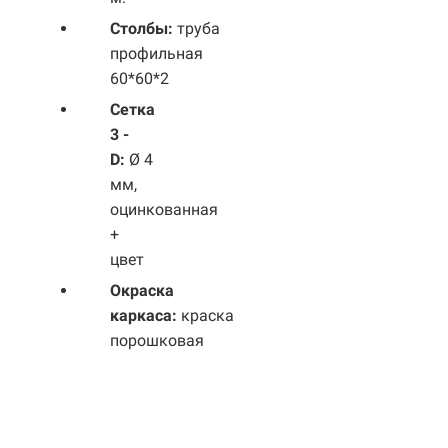
Столбы:
труба
профильная
60*60*2
Сетка
3 -
D:
Ø 4
мм,
оцинкованная
+
цвет
Окраска
каркаса:
краска
порошковая