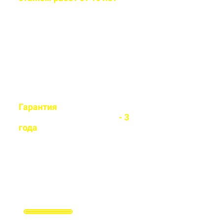
Бригада мастеров быстро и
легко установит любой вид
забора
Гарантия
на все
установленные заборы
- 3
года
Гарантируем долговечность и
надежность каждого забора