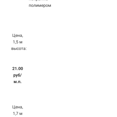
полимером
Цена,
1,5 м
высота:
21.00
руб/
м.п.
Цена,
1,7 м