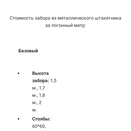
Стоимость забора из металлического штакетника
за погонный метр:
Базовый
Выс
ота
забора:
1,5
м., 1,7
м., 1,8
м., 2
м.
Столбы:
60*60,