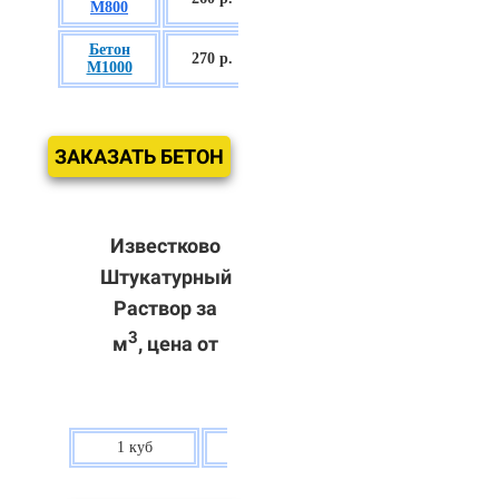
М800
П3
Бетон
БСГТ С60/75
270 р.
М1000
П3
ЗАКАЗАТЬ БЕТОН
Известково
Штукатурный
Раствор за
3
м
, цена от
1 куб
80 р.