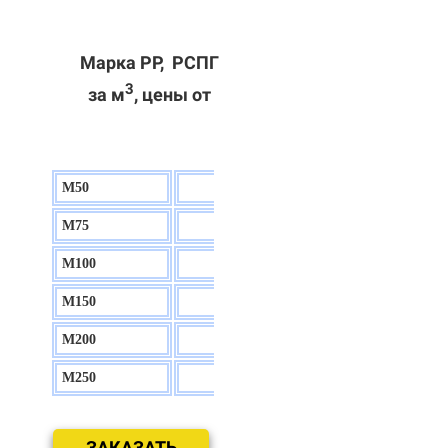
Марка РР, РСПГ
3
за м
, цены от
М50
130 р.
М75
140 р.
М100
150 р.
М150
160 р.
М200
170 р.
М250
180 р.
ЗАКАЗАТЬ