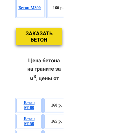
БСГТ
Бетон М300
160 р.
С18/22,5 П2/
П3
ЗАКАЗАТЬ
БЕТОН
Цена бетона
на граните за
3
м
, цены от
Бетон
БСГТ В7,5 П2/
160 р.
М100
П3
Бетон
БСГТ С8/10
165 р.
М150
П2/П3