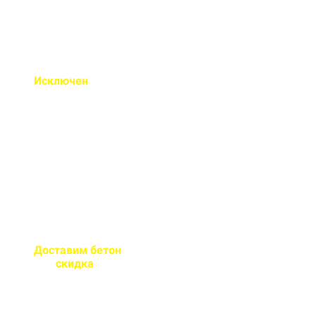
Исключен
недолив или
несоответствие марки
бетона
Все машины проходят
контрольное взвешивание
перед отправкой
Доставим бетон
за 2 часа
или
скидка
на доставку
Большой парк своей
автотехники гарантирует сроки
поставки