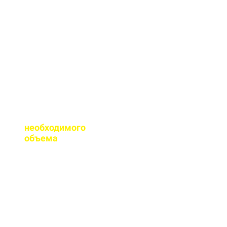
сертификаты качества
на весь бетон,
выпускаемый нашим
заводом.
Помогаете ли с
расчетом
необходимого
объема
?
Конечно, при
необходимости, наш
специалист выезжает
на объект для
точного расчета
бетона.