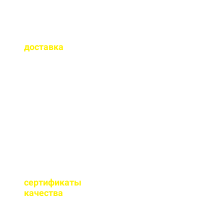
Как быстро
осуществляется
доставка
?
Сроки доставки зависят
от удаленности от РБУ,
времени заказа, и,
обычно, составляет до 1-
2 часов.
Имеются ли
сертификаты
качества
на бетон?
Мы имеем все
необходимые