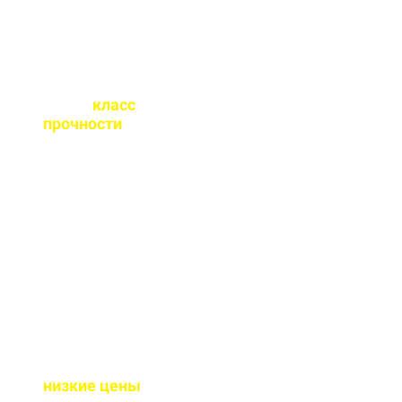
Какой
класс
прочности
бетона
вы выпускаете?
От М100 до М450 - этого
хватает закрыть любые
работы. Если вы не
знаете какой вам нужен
- поможем с выбором.
Почему у вас такие
низкие цены
?