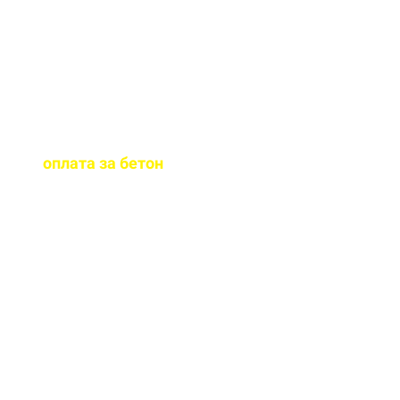
бетона.
Когда
осуществляется
оплата за бетон
?
Оплату можно
осуществить до и,
непосредственно, при
доставке бетона на ваш
объект.
Оказываете ли вы