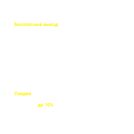
Бесплатный
выезд
специалиста на ваш объект
Правильно рассчитаем объем и
подберем класс прочности
бетона
Скидки
на объемы и
постоянным
клиентам
до
10%
Индивидуальные условия
работы для постоянных
клиентов