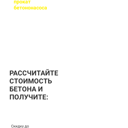
прокат
бетононасоса
?
За дополнительную
плату вы можете
заказать бетононасос,
аренда посуточная, либо
почасовая.
РАССЧИТАЙТЕ
СТОИМОСТЬ
БЕТОНА И
ПОЛУЧИТЕ:
Скидку до