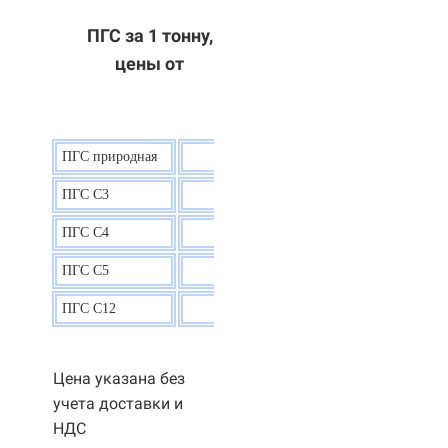
ПГС за 1 тонну,
цены от
ПГС природная
7,5
р.
ПГС С3
9,5 р.
ПГС С4
9,5
р.
ПГС С5
9,3
р.
ПГС С12
9,0
р.
Цена указана без
учета доставки и
НДС