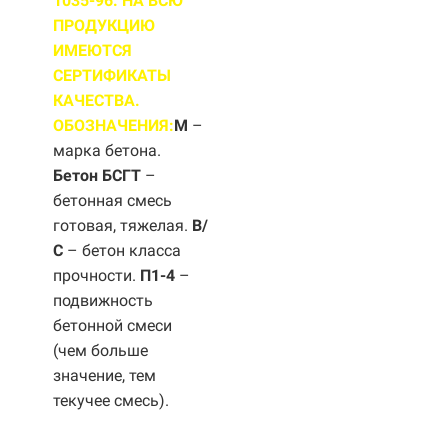
1035-96. НА ВСЮ
ПРОДУКЦИЮ
ИМЕЮТСЯ
СЕРТИФИКАТЫ
КАЧЕСТВА.
ОБОЗНАЧЕНИЯ:
М
–
марка бетона.
Бетон БСГТ
–
бетонная смесь
готовая, тяжелая.
B/
С
– бетон класса
прочности.
П1-4
–
подвижность
бетонной смеси
(чем больше
значение, тем
текучее смесь).