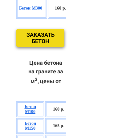
БСГТ
Бетон М300
160 р.
С18/22,5 П2/
П3
ЗАКАЗАТЬ
БЕТОН
Цена бетона
на граните за
3
м
, цены от
Бетон
БСГТ В7,5 П2/
160 р.
М100
П3
Бетон
БСГТ С8/10
165 р.
М150
П2/П3