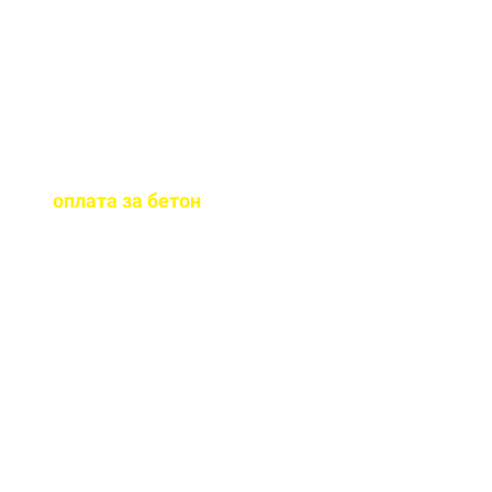
бетона.
Когда
осуществляется
оплата за бетон
?
Оплату можно
осуществить до и,
непосредственно, при
доставке бетона на ваш
объект.
Оказываете ли вы