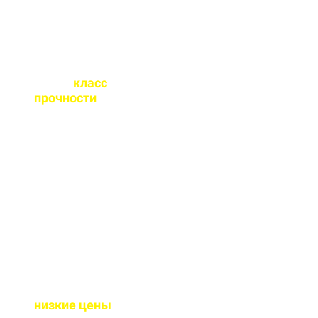
Какой
класс
прочности
бетона
вы выпускаете?
От М100 до М450 - этого
хватает закрыть любые
работы. Если вы не
знаете какой вам нужен
- поможем с выбором.
Почему у вас такие
низкие цены
?