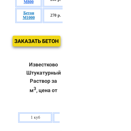
М800
П3
Бетон
БСГТ С60/75
270 р.
М1000
П3
ЗАКАЗАТЬ БЕТОН
Известково
Штукатурный
Раствор за
3
м
, цена от
1 куб
80 р.