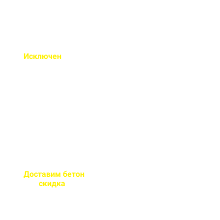
Исключен
недолив или
несоответствие марки
бетона
Все машины проходят
контрольное взвешивание
перед отправкой
Доставим бетон
за 2 часа
или
скидка
на доставку
Большой парк своей
автотехники гарантирует сроки
поставки