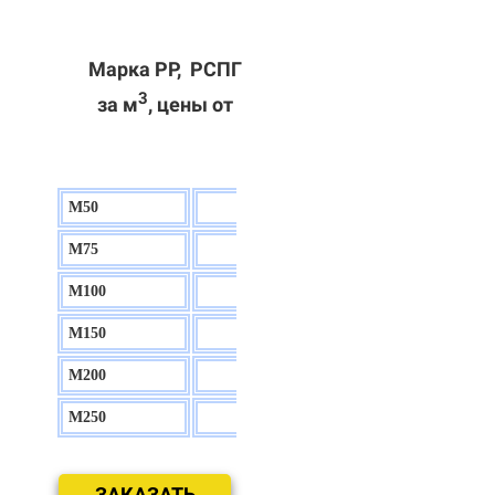
Марка РР, РСПГ
3
за м
, цены от
М50
130 р.
М75
140 р.
М100
150 р.
М150
160 р.
М200
170 р.
М250
180 р.
ЗАКАЗАТЬ