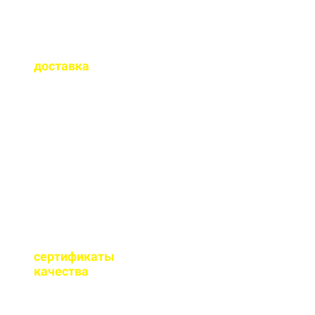
Как быстро
осуществляется
доставка
?
Сроки доставки зависят
от удаленности от РБУ,
времени заказа, и,
обычно, составляет до 1-
2 часов.
Имеются ли
сертификаты
качества
на бетон?
Мы имеем все
необходимые