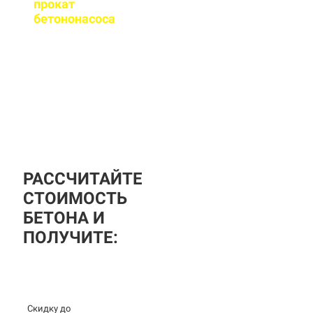
прокат
бетононасоса
?
За дополнительную
плату вы можете
заказать бетононасос,
аренда посуточная, либо
почасовая.
РАССЧИТАЙТЕ
СТОИМОСТЬ
БЕТОНА И
ПОЛУЧИТЕ:
Скидку до