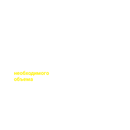
сертификаты качества
на весь бетон,
выпускаемый нашим
заводом.
Помогаете ли с
расчетом
необходимого
объема
?
Конечно, при
необходимости, наш
специалист выезжает
на объект для
точного расчета
бетона.