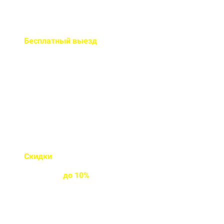
Бесплатный
выезд
специалиста на ваш объект
Правильно рассчитаем объем и
подберем класс прочности
бетона
Скидки
на объемы и
постоянным
клиентам
до
10%
Индивидуальные условия
работы для постоянных
клиентов