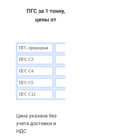
ПГС за 1 тонну,
цены от
ПГС природная
7,5
р.
ПГС С3
9,5 р.
ПГС С4
9,5
р.
ПГС С5
9,3
р.
ПГС С12
9,0
р.
Цена указана без
учета доставки и
НДС