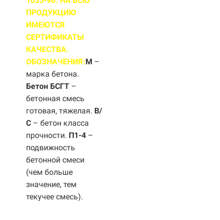
1035-96. НА ВСЮ
ПРОДУКЦИЮ
ИМЕЮТСЯ
СЕРТИФИКАТЫ
КАЧЕСТВА.
ОБОЗНАЧЕНИЯ:
М
–
марка бетона.
Бетон БСГТ
–
бетонная смесь
готовая, тяжелая.
B/
С
– бетон класса
прочности.
П1-4
–
подвижность
бетонной смеси
(чем больше
значение, тем
текучее смесь).