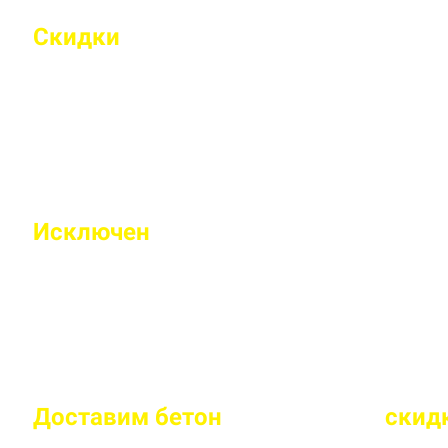
Скидки
на объемы и постоянным 
Индивидуальные условия работы для постоянн
Исключен
недолив или несоответс
Все машины проходят контрольное взвешивание
Доставим бетон
за 2 часа
или
скид