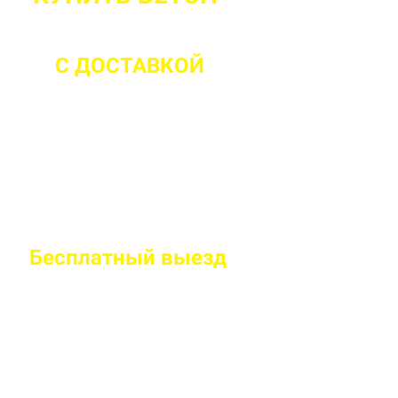
С ДОСТАВКОЙ
ДО 2 ЧАСОВ С М
Бесплатный
выезд
специалиста на
Правильно рассчитаем объем и подберем класс