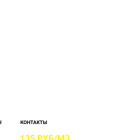
Ы
КОНТАКТЫ
Е ОТ
135 РУБ/М3