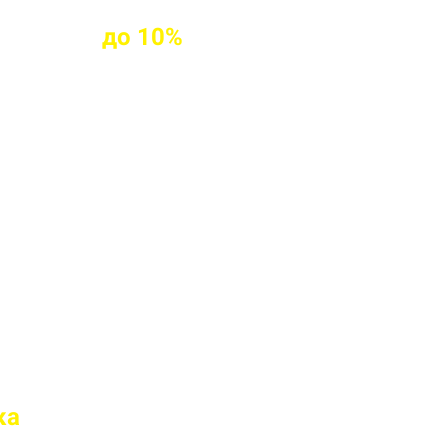
клиентам
до
10%
ых клиентов
твие марки бетона
 перед отправкой
ка
на доставку