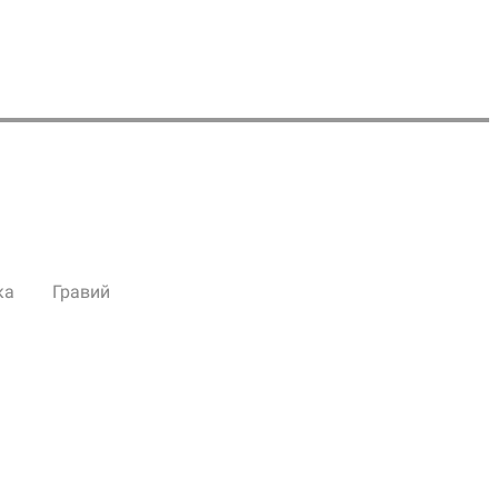
ка
Гравий