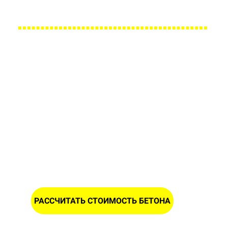
Большой парк своей автотехники гарантирует с
Заполните форму и получите
расчет стоимости бетона в
Борисове
ИМЯ
НОМЕР ТЕЛЕФОНА *
РАССЧИТАТЬ СТОИМОСТЬ БЕТОНА