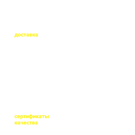
Как быстро
осуществляется
доставка
?
Сроки доставки зависят
от удаленности от РБУ,
времени заказа, и,
обычно, составляет до 1-
2 часов.
Имеются ли
сертификаты
качества
на бетон
М350?