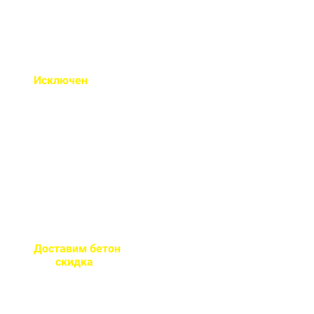
Исключен
недолив или
несоответствие марки
бетона
Все машины проходят
контрольное взвешивание
перед отправкой
Доставим бетон
за 2 часа
или
скидка
на доставку
Большой парк своей
автотехники гарантирует сроки
поставки