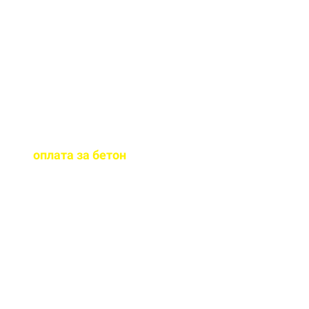
При необходимости
окажем помощь в
подборе бетона М350.
Когда
осуществляется
оплата за бетон
?
Оплату можно
осуществить до и,
непосредственно, при
доставке бетона М350 на
ваш объект.