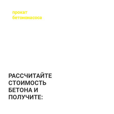
Оказываете ли вы
прокат
бетононасоса
?
За дополнительную
плату вы можете
заказать бетононасос,
аренда посуточная, либо
почасовая.
РАССЧИТАЙТЕ
СТОИМОСТЬ
БЕТОНА И
ПОЛУЧИТЕ: