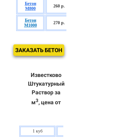
Бетон
БСГТ С50/60
260
р.
М800
П3
Бетон
БСГТ С60/75
270 р.
М1000
П3
ЗАКАЗАТЬ БЕТОН
Известково
Штукатурный
Раствор за
3
м
, цена от
1 куб
80 р.