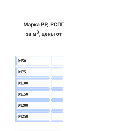
Марка РР, РСПГ
3
за м
, цены от
М50
130 р.
М75
140 р.
М100
150 р.
М150
160 р.
М200
170 р.
М250
180 р.