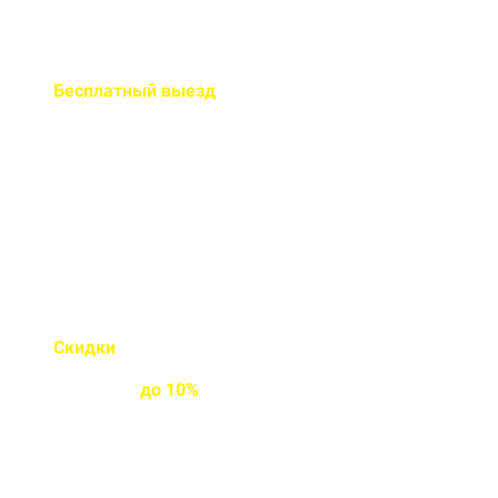
Бесплатный
выезд
специалиста на ваш объект
Правильно рассчитаем объем и
подберем класс прочности
бетона
Скидки
на объемы и
постоянным
клиентам
до
10%
Индивидуальные условия
работы для постоянных
клиентов