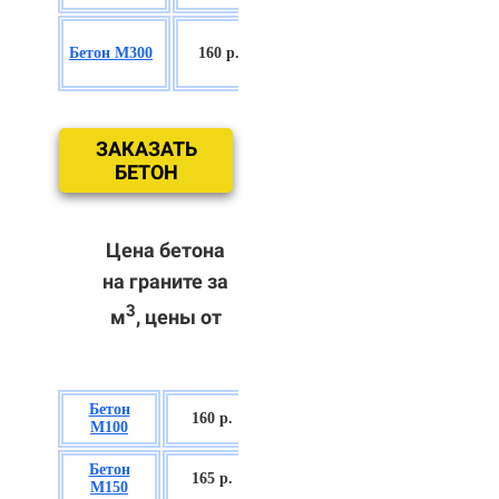
БСГТ
Бетон М300
160 р.
С18/22,5 П2/
П3
ЗАКАЗАТЬ
БЕТОН
Цена бетона
на граните за
3
м
, цены от
Бетон
БСГТ В7,5 П2/
160 р.
М100
П3
Бетон
БСГТ С8/10
165 р.
М150
П2/П3