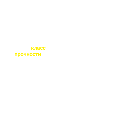
бетона.
Какой
класс
прочности
бетона
вы выпускаете?
От М100 до М450 - этого
хватает закрыть любые
работы. Если вы не
знаете какой вам нужен
- поможем с выбором.