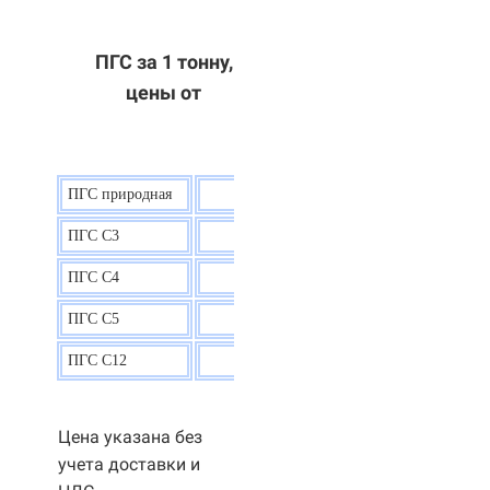
ПГС за 1 тонну,
цены от
ПГС природная
7,5
р.
ПГС С3
9,5 р.
ПГС С4
9,5
р.
ПГС С5
9,3
р.
ПГС С12
9,0
р.
Цена указана без
учета доставки и