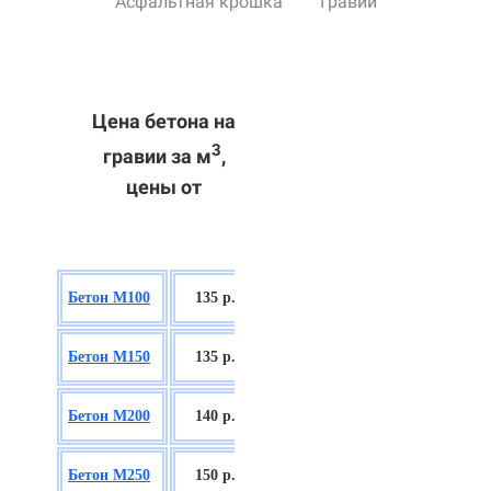
Асфальтная крошка
Гравий
Цена бетона на
3
гравии за м
,
цены от
БСГТ В7,5
Бетон М100
135 р.
П2/П3
БСГТ С8/10
Бетон М150
135 р.
П2/П3
БСГТ С12/15
Бетон М200
140 р.
П2/П3
БСГТ С16/20
Бетон М250
150 р.
П2/П3