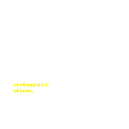
Мы имеем все
необходимые
сертификаты качества
на весь бетон,
выпускаемый нашим
заводом.
Помогаете ли с
расчетом
необходимого
объема
?
Конечно, при
необходимости, наш
специалист выезжает
на объект для
точного расчета