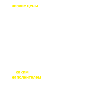
Почему у вас такие
низкие цены
?
Потому что у нас свое
производство и оптовые
закупки сырья, и мы
являемся
производителем, а не
посредниками.
С
каким
наполнителем
бетон М350 вы
реализуете?
Наш бетон М350
производится как на
гравии так и на граните.