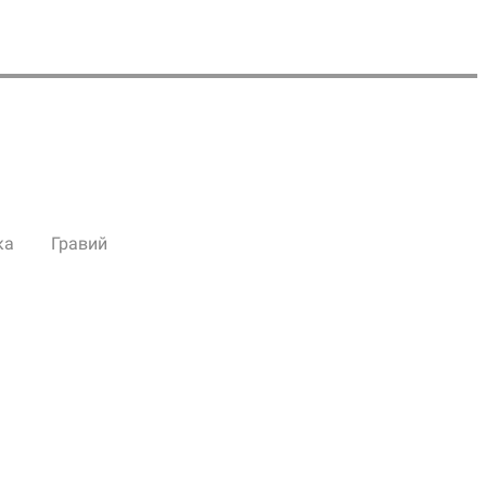
ка
Гравий