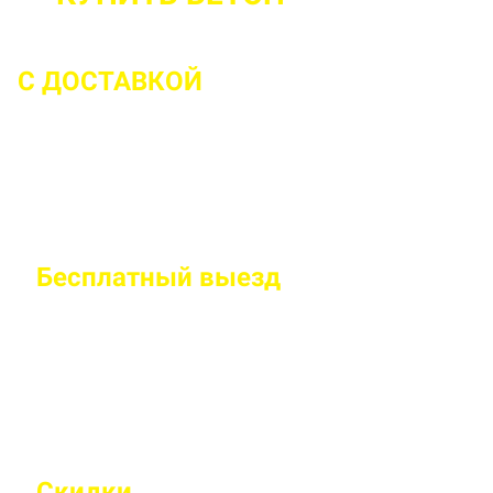
С ДОСТАВКОЙ
ДО 2 ЧАСОВ С МОМЕ
Бесплатный
выезд
специалиста на
Правильно рассчитаем объем и подберем класс
Скидки
на объемы и постоянным 