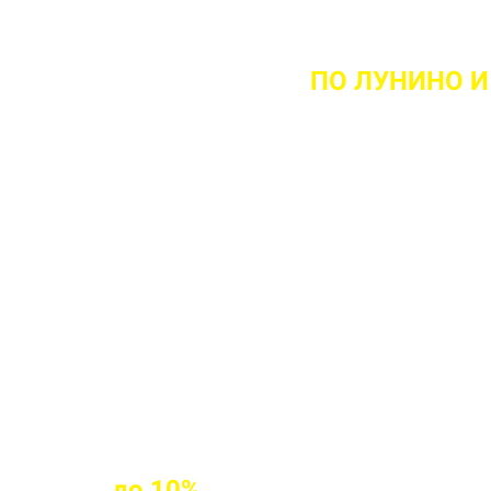
НТА ВЫЕЗДА НА ОБЪЕКТ
ПО ЛУНИНО
И
 ваш объект
 прочности бетона
клиентам
до
10%