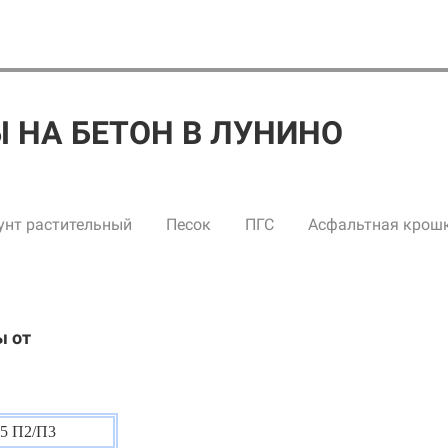
 НА БЕТОН В ЛУНИНО
унт растительный
Песок
ПГС
Асфальтная крош
ы от
5 П2/П3