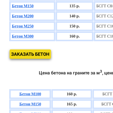
Бетон М150
135 р.
БСГТ С8/
Бетон М200
140 р.
БСГТ С12
Бетон М250
150 р.
БСГТ С16
Бетон М300
160 р.
БСГТ С18
ЗАКАЗАТЬ БЕТОН
3
Цена бетона на граните за м
, цен
Бетон М100
160 р.
БСГТ 
Бетон М150
165 р.
БСГТ 