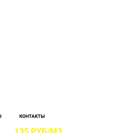
Ы
КОНТАКТЫ
 ОТ
135 РУБ/М3