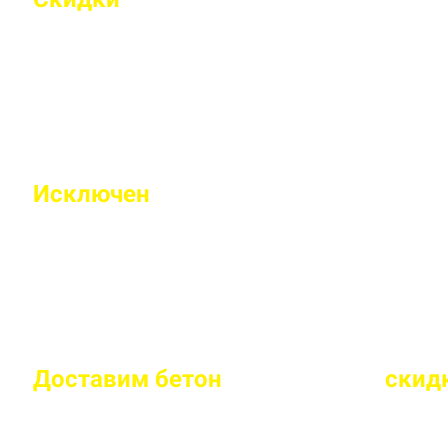
Индивидуальные условия работы для постоянн
Исключен
недолив или несоответс
Все машины проходят контрольное взвешивание
Доставим бетон
за 2 часа
или
скид
Большой парк своей автотехники гарантирует с