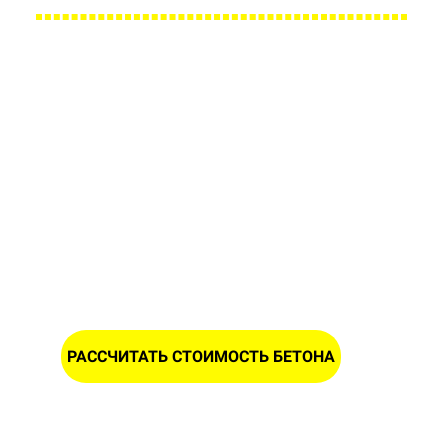
Заполните форму и получите
расчет стоимости бетона в
Лунино
ИМЯ
НОМЕР ТЕЛЕФОНА *
РАССЧИТАТЬ СТОИМОСТЬ БЕТОНА