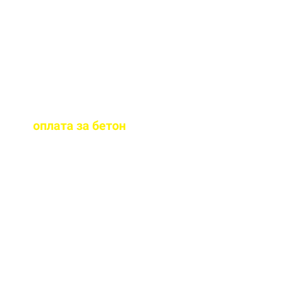
бетона.
Когда
осуществляется
оплата за бетон
?
Оплату можно
осуществить до и,
непосредственно, при
доставке бетона на ваш
объект.
Оказываете ли вы