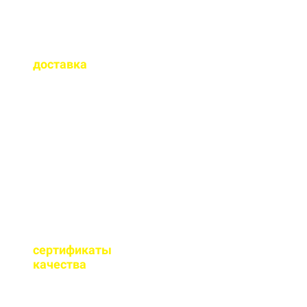
Как быстро
осуществляется
доставка
?
Сроки доставки зависят
от удаленности от РБУ,
времени заказа, и,
обычно, составляет до 1-
2 часов.
Имеются ли
сертификаты
качества
на бетон?
Мы имеем все
необходимые