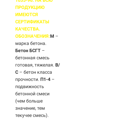
1035-96. НА ВСЮ
ПРОДУКЦИЮ
ИМЕЮТСЯ
СЕРТИФИКАТЫ
КАЧЕСТВА.
ОБОЗНАЧЕНИЯ:
М
–
марка бетона.
Бетон БСГТ
–
бетонная смесь
готовая, тяжелая.
B/
С
– бетон класса
прочности.
П1-4
–
подвижность
бетонной смеси
(чем больше
значение, тем
текучее смесь).