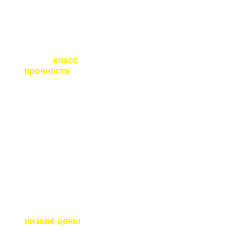
Какой
класс
прочности
бетона
вы выпускаете?
От М100 до М450 - этого
хватает закрыть любые
работы. Если вы не
знаете какой вам нужен
- поможем с выбором.
Почему у вас такие
низкие цены
?