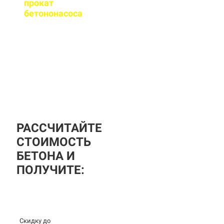
прокат
бетононасоса
?
За дополнительную
плату вы можете
заказать бетононасос,
аренда посуточная, либо
почасовая.
РАССЧИТАЙТЕ
СТОИМОСТЬ
БЕТОНА И
ПОЛУЧИТЕ:
Скидку до