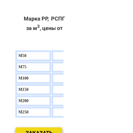
Марка РР, РСПГ
3
за м
, цены от
М50
130 р.
М75
140 р.
М100
150 р.
М150
160 р.
М200
170 р.
М250
180 р.
ЗАКАЗАТЬ