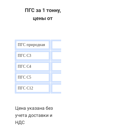
ПГС за 1 тонну,
цены от
ПГС природная
7,5
р.
ПГС С3
9,5 р.
ПГС С4
9,5
р.
ПГС С5
9,3
р.
ПГС С12
9,0
р.
Цена указана без
учета доставки и
НДС