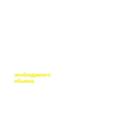
сертификаты качества
на весь бетон,
выпускаемый нашим
заводом.
Помогаете ли с
расчетом
необходимого
объема
?
Конечно, при
необходимости, наш
специалист выезжает
на объект для
точного расчета
бетона.