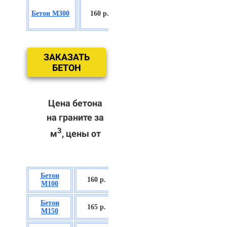
БСГТ
Бетон М300
160 р.
С18/22,5 П2/
П3
ЗАКАЗАТЬ
БЕТОН
Цена бетона
на граните за
3
м
, цены от
Бетон
БСГТ В7,5 П2/
160 р.
М100
П3
Бетон
БСГТ С8/10
165 р.
М150
П2/П3