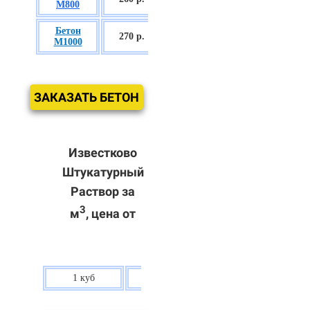
М800
П3
Бетон
БСГТ С60/75
270 р.
М1000
П3
ЗАКАЗАТЬ БЕТОН
Известково
Штукатурный
Раствор за
3
м
, цена от
1 куб
80 р.