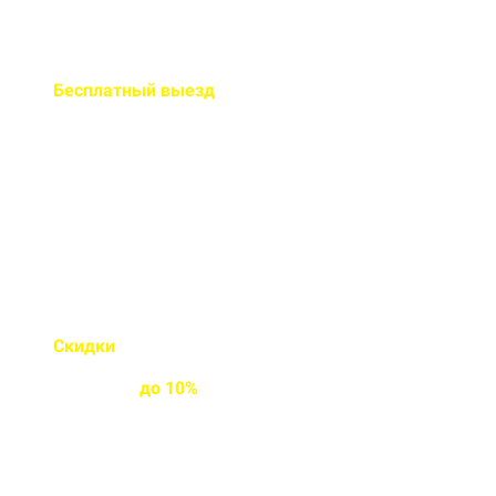
Бесплатный
выезд
специалиста на ваш объект
Правильно рассчитаем объем и
подберем класс прочности
бетона
Скидки
на объемы и
постоянным
клиентам
до
10%
Индивидуальные условия
работы для постоянных
клиентов