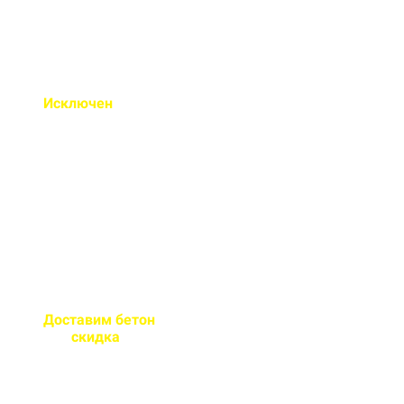
Исключен
недолив или
несоответствие марки
бетона
Все машины проходят
контрольное взвешивание
перед отправкой
Доставим бетон
за 2 часа
или
скидка
на доставку
Большой парк своей
автотехники гарантирует сроки
поставки