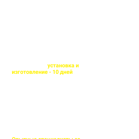
Используем современные
технологии и износостойкие
материалы
Оперативная
установка и
изготовление - 10 дней
Сборка и монтаж
производится согласно всем
стандартам качества