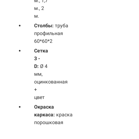
м., 1,7
м., 2
м.
Столбы:
труба
профильная
60*60*2
Сетка
3 -
D:
Ø 4
мм,
оцинкованная
+
цвет
Окраска
каркаса:
краска
порошковая