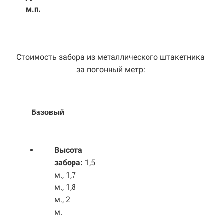
м.п.
Стоимость забора из металлического штакетника
за погонный метр:
Базовый
Выс
ота
забора:
1,5
м., 1,7
м., 1,8
м., 2
м.