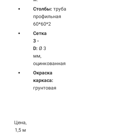
Столбы:
труба
профильная
60*60*2
Сетка
3 -
D:
Ø 3
мм,
оцинкованная
Окраска
каркаса:
грунтовая
Цена,
1,5 м