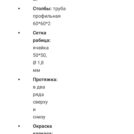
Столбы:
труба
профильная
60*60*2
Сетка
рабица:
ячейка
50*50,
Ø 1,8
мм
Протяжка:
в два
ряда
сверху
и
снизу
Окраска
каркаса: