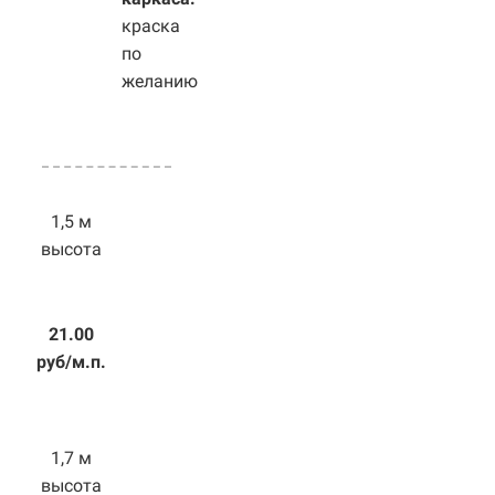
краска
по
желанию
1,5 м
высота
21.00
руб/м.п.
1,7 м
высота