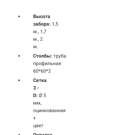
Высота
забора:
1,5
м., 1,7
м., 2
м.
Столбы:
труба
профильная
60*60*2
Сетка
3 -
D:
Ø 5
мм,
оцинкованная
+
цвет
Окраска