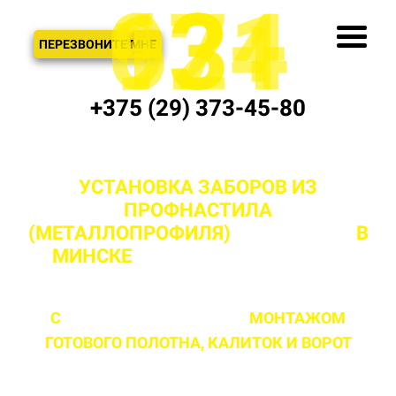
621
974
13+
3
ЗВОНОК
ПЕРЕЗВОНИТЕ МНЕ
+375 (29) 373-45-80
УСТАНОВКА ЗАБОРОВ ИЗ
ПРОФНАСТИЛА
(МЕТАЛЛОПРОФИЛЯ)
"ПОД КЛЮЧ"
В
МИНСКЕ
И МИНСКОЙ ОБЛАСТИ
С
ПРОФЕССИОНАЛЬНЫМ
МОНТАЖОМ
ГОТОВОГО ПОЛОТНА,
КАЛИТОК И ВОРОТ
ЛЮБОЙ СЛОЖНОСТИ