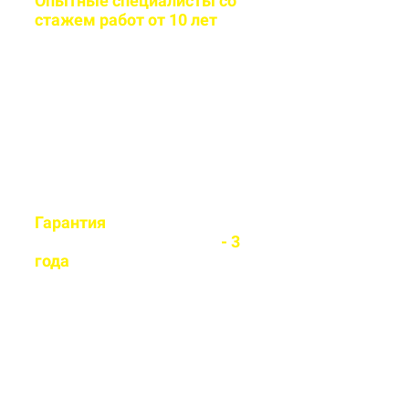
Опытные специалисты со
стажем работ от 10 лет
Бригада мастеров быстро и
легко установит любой вид
забора
Гарантия
на все
установленные заборы
- 3
года
Гарантируем долговечность и
надежность каждого забора