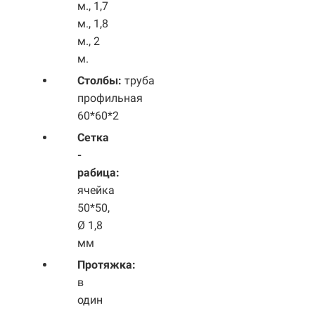
м., 1,7
м., 1,8
м., 2
м.
Столбы:
труба
профильная
60*60*2
Сетка
-
рабица:
ячейка
50*50,
Ø 1,8
мм
Протяжка:
в
один