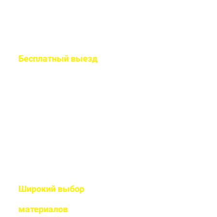
Бесплатный
выезд
специалиста на ваш
объект
Рассчитаем подробную смету
и подберем оптимальный
дизайн
Широкий выбор
высококачественных
материалов