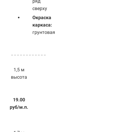
ряд
сверху
Окраска
каркаса:
грунтовая
1,5 м
высота
19.00
руб/м.п.