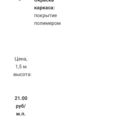
каркаса:
покрытие
полимером
Цена,
1,5 м
высота:
21.00
руб/
м.п.