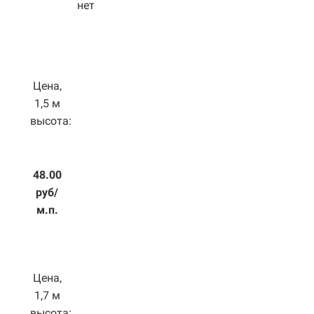
нет
Цена,
1,5 м
высота:
48.00
руб/
м.п.
Цена,
1,7 м
высота: