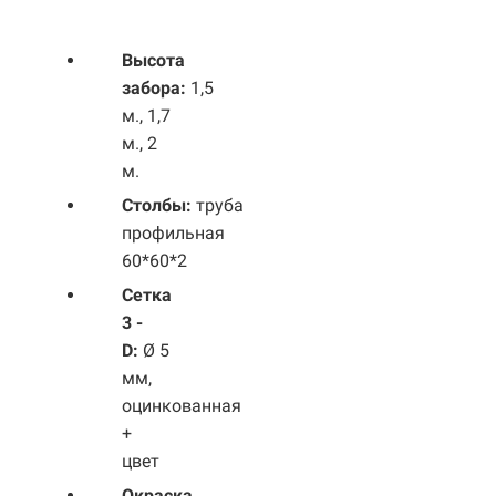
Высота
забора:
1,5
м., 1,7
м., 2
м.
Столбы:
труба
профильная
60*60*2
Сетка
3 -
D:
Ø 5
мм,
оцинкованная
+
цвет
Окраска