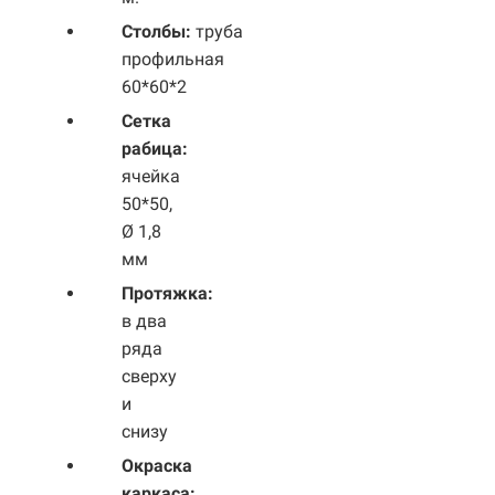
Столбы:
труба
профильная
60*60*2
Сетка
рабица:
ячейка
50*50,
Ø 1,8
мм
Протяжка:
в два
ряда
сверху
и
снизу
Окраска
каркаса: