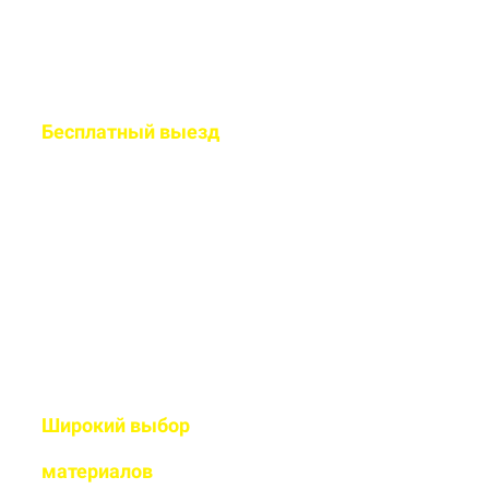
Бесплатный
выезд
специалиста на ваш
объект
Рассчитаем подробную смету
и подберем оптимальный
дизайн
Широкий выбор
высококачественных
материалов