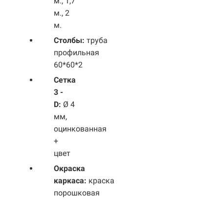
м., 1,7
м., 2
м.
Столбы:
труба
профильная
60*60*2
Сетка
3 -
D:
Ø 4
мм,
оцинкованная
+
цвет
Окраска
каркаса:
краска
порошковая