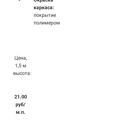
каркаса:
покрытие
полимером
Цена,
1,5 м
высота:
21.00
руб/
м.п.