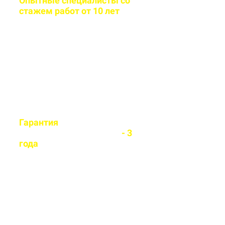
Опытные специалисты со
стажем работ от 10 лет
Бригада мастеров быстро и
легко установит любой вид
забора
Гарантия
на все
установленные заборы
- 3
года
Гарантируем долговечность и
надежность каждого забора