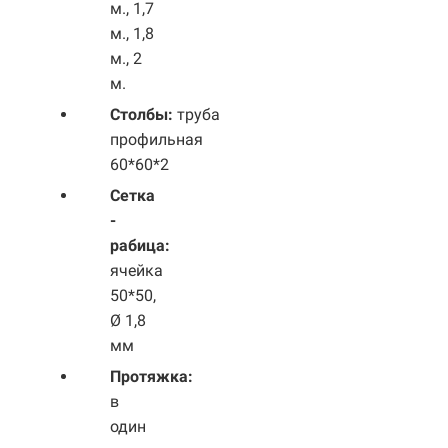
м., 1,7
м., 1,8
м., 2
м.
Столбы:
труба
профильная
60*60*2
Сетка
-
рабица:
ячейка
50*50,
Ø 1,8
мм
Протяжка:
в
один