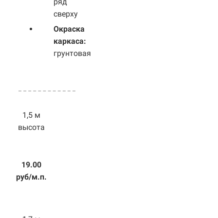
ряд
сверху
Окраска
каркаса:
грунтовая
1,5 м
высота
19.00
руб/м.п.