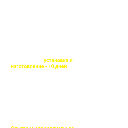
Используем современные
технологии и износостойкие
материалы
Оперативная
установка и
изготовление - 10 дней
Сборка и монтаж
производится согласно всем
стандартам качества