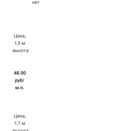
нет
Цена,
1,5 м
высота:
48.00
руб/
м.п.
Цена,
1,7 м
высота: