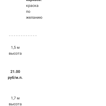
краска
по
желанию
1,5 м
высота
21.00
руб/м.п.
1,7 м
высота