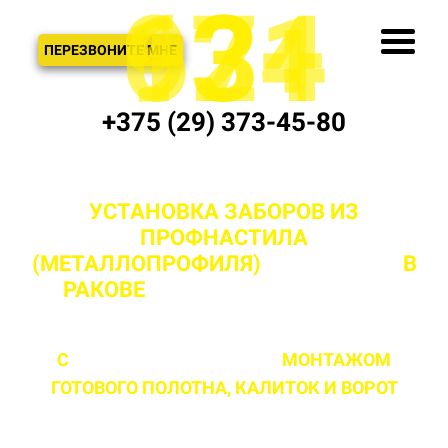
621
974
13+
3
ЗВОНОК
ПЕРЕЗВОНИТЕ МНЕ
+375 (29) 373-45-80
УСТАНОВКА ЗАБОРОВ ИЗ
ПРОФНАСТИЛА
(МЕТАЛЛОПРОФИЛЯ)
"ПОД КЛЮЧ"
В
РАКОВЕ
И МИНСКОЙ ОБЛАСТИ
С
ПРОФЕССИОНАЛЬНЫМ
МОНТАЖОМ
ГОТОВОГО ПОЛОТНА,
КАЛИТОК И ВОРОТ
ЛЮБОЙ СЛОЖНОСТИ