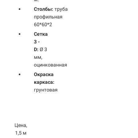
Столбы:
труба
профильная
60*60*2
Сетка
3 -
D:
Ø 3
мм,
оцинкованная
Окраска
каркаса:
грунтовая
Цена,
1,5 м