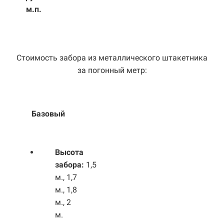
м.п.
Стоимость забора из металлического штакетника
за погонный метр:
Базовый
Выс
ота
забора:
1,5
м., 1,7
м., 1,8
м., 2
м.