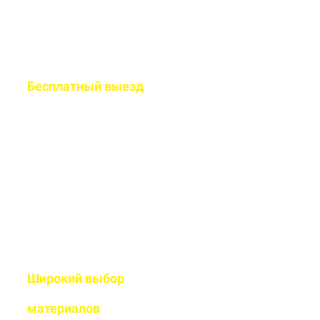
Бесплатный
выезд
специалиста на ваш
объект
Рассчитаем подробную смету
и подберем оптимальный
дизайн
Широкий выбор
высококачественных
материалов