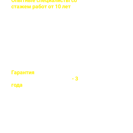
Опытные специалисты со
стажем работ от 10 лет
Бригада мастеров быстро и
легко установит любой вид
забора
Гарантия
на все
установленные заборы
- 3
года
Гарантируем долговечность и
надежность каждого забора