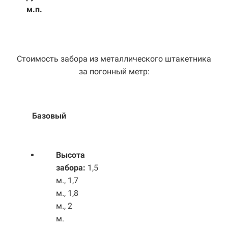
м.п.
Стоимость забора из металлического штакетника
за погонный метр:
Базовый
Выс
ота
забора:
1,5
м., 1,7
м., 1,8
м., 2
м.