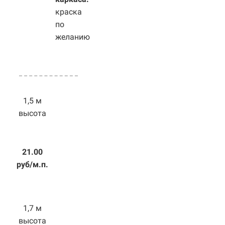
краска
по
желанию
1,5 м
высота
21.00
руб/м.п.
1,7 м
высота