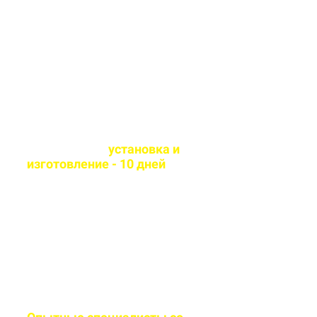
Используем современные
технологии и износостойкие
материалы
Оперативная
установка и
изготовление - 10 дней
Сборка и монтаж
производится согласно всем
стандартам качества