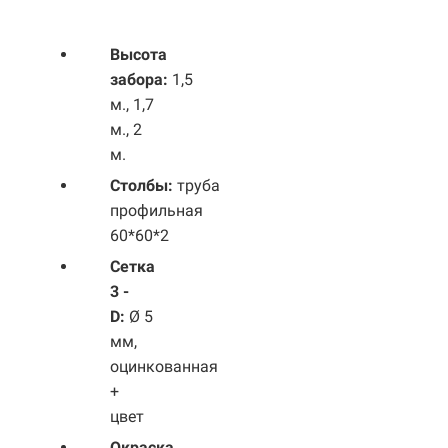
Высота
забора:
1,5
м., 1,7
м., 2
м.
Столбы:
труба
профильная
60*60*2
Сетка
3 -
D:
Ø 5
мм,
оцинкованная
+
цвет
Окраска