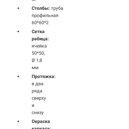
Столбы:
труба
профильная
60*60*2
Сетка
рабица:
ячейка
50*50,
Ø 1,8
мм
Протяжка:
в два
ряда
сверху
и
снизу
Окраска
каркаса: