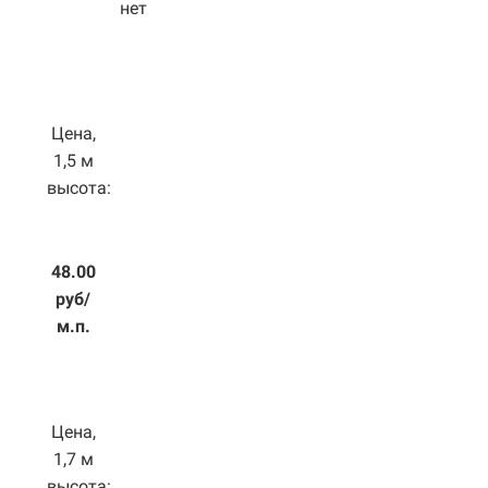
нет
Цена,
1,5 м
высота:
48.00
руб/
м.п.
Цена,
1,7 м
высота: