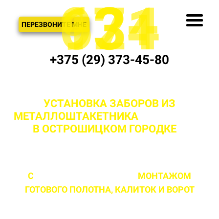
621
974
13+
3
ЗВОНОК
ПЕРЕЗВОНИТЕ МНЕ
+375 (29) 373-45-80
УСТАНОВКА ЗАБОРОВ ИЗ
МЕТАЛЛОШТАКЕТНИКА
"ПОД КЛЮЧ"
В ОСТРОШИЦКОМ ГОРОДКЕ
И
МИНСКОЙ ОБЛАСТИ
С
ПРОФЕССИОНАЛЬНЫМ
МОНТАЖОМ
ГОТОВОГО ПОЛОТНА,
КАЛИТОК И ВОРОТ
ЛЮБОЙ СЛОЖНОСТИ