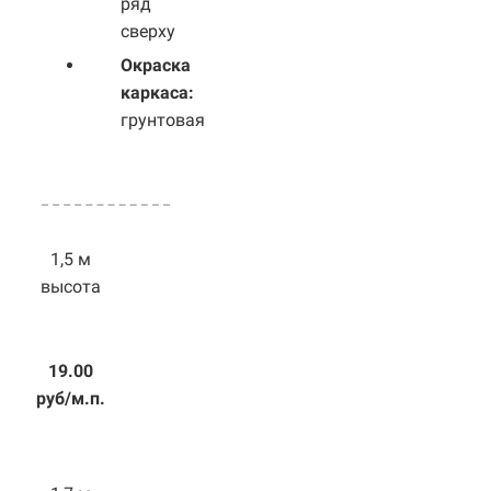
ряд
сверху
Окраска
каркаса:
грунтовая
1,5 м
высота
19.00
руб/м.п.