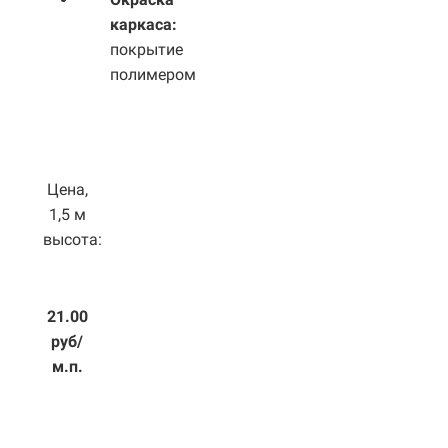
каркаса:
покрытие
полимером
Цена,
1,5 м
высота:
21.00
руб/
м.п.