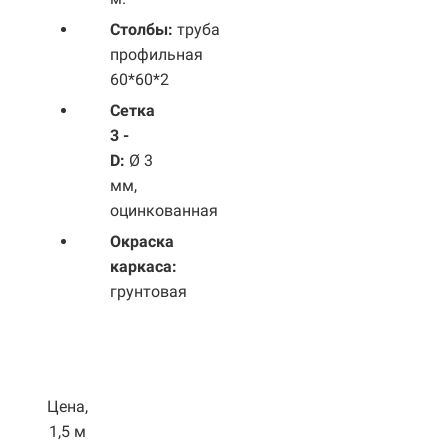
Столбы:
труба
профильная
60*60*2
Сетка
3 -
D:
Ø 3
мм,
оцинкованная
Окраска
каркаса:
грунтовая
Цена,
1,5 м