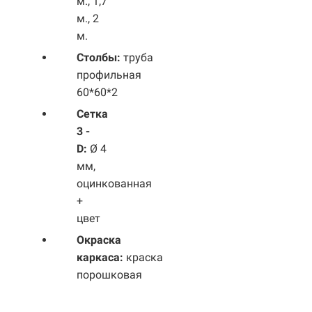
м., 1,7
м., 2
м.
Столбы:
труба
профильная
60*60*2
Сетка
3 -
D:
Ø 4
мм,
оцинкованная
+
цвет
Окраска
каркаса:
краска
порошковая