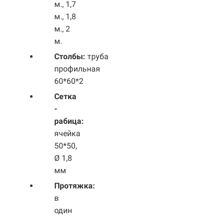
м., 1,7
м., 1,8
м., 2
м.
Столбы:
труба
профильная
60*60*2
Сетка
-
рабица:
ячейка
50*50,
Ø 1,8
мм
Протяжка:
в
один