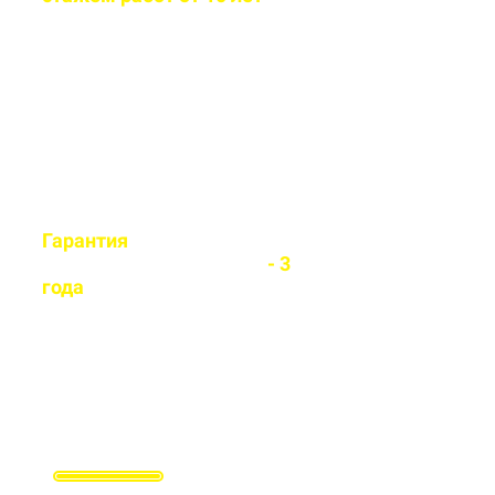
Бригада мастеров быстро и
легко установит любой вид
забора
Гарантия
на все
установленные заборы
- 3
года
Гарантируем долговечность и
надежность каждого забора