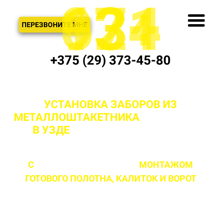
621
974
13+
3
ЗВОНОК
ПЕРЕЗВОНИТЕ МНЕ
+375 (29) 373-45-80
УСТАНОВКА ЗАБОРОВ ИЗ
МЕТАЛЛОШТАКЕТНИКА
"ПОД КЛЮЧ"
В УЗДЕ
И МИНСКОЙ ОБЛАСТИ
С
ПРОФЕССИОНАЛЬНЫМ
МОНТАЖОМ
ГОТОВОГО ПОЛОТНА,
КАЛИТОК И ВОРОТ
ЛЮБОЙ СЛОЖНОСТИ