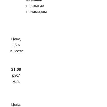
покрытие
полимером
Цена,
1,5 м
высота:
21.00
руб/
м.п.
Цена,