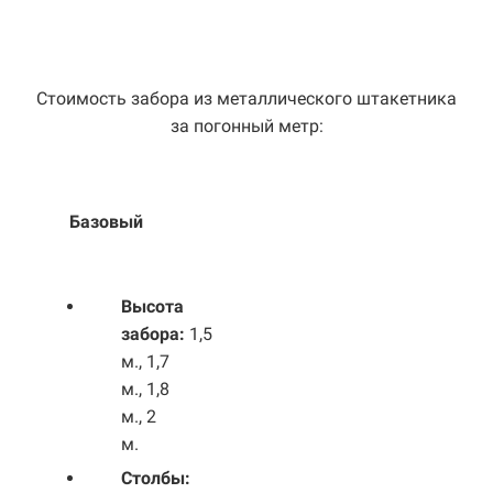
Стоимость забора из металлического штакетника
за погонный метр:
Базовый
Выс
ота
забора:
1,5
м., 1,7
м., 1,8
м., 2
м.
Столбы: