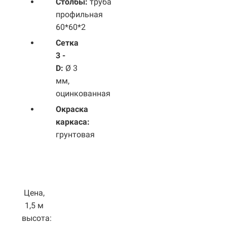
Столбы:
труба
профильная
60*60*2
Сетка
3 -
D:
Ø 3
мм,
оцинкованная
Окраска
каркаса:
грунтовая
Цена,
1,5 м
высота: