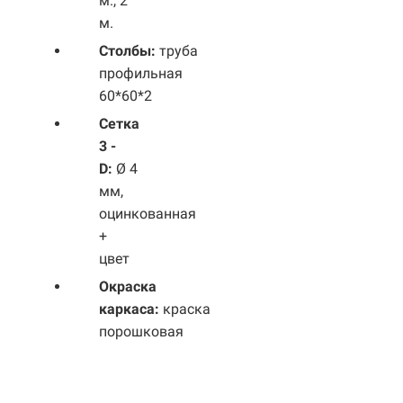
м., 2
м.
Столбы:
труба
профильная
60*60*2
Сетка
3 -
D:
Ø 4
мм,
оцинкованная
+
цвет
Окраска
каркаса:
краска
порошковая