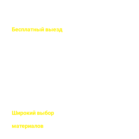
Бесплатный
выезд
специалиста на ваш
объект
Рассчитаем подробную смету
и подберем оптимальный
дизайн
Широкий выбор
высококачественных
материалов
Используем современные