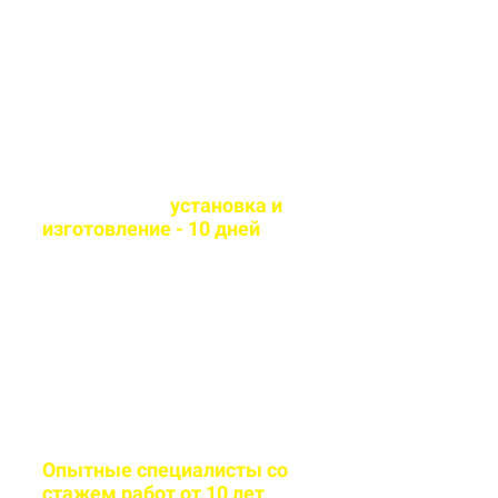
технологии и износостойкие
материалы
Оперативная
установка и
изготовление - 10 дней
Сборка и монтаж
производится согласно всем
стандартам качества
Опытные специалисты со
стажем работ от 10 лет