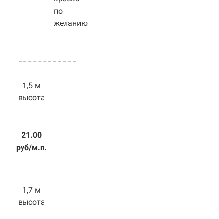
по
желанию
1,5 м
высота
21.00
руб/м.п.
1,7 м
высота