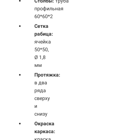
Столбы:
труба
профильная
60*60*2
Сетка
рабица:
ячейка
50*50,
Ø 1,8
мм
Протяжка:
в два
ряда
сверху
и
снизу
Окраска
каркаса:
краска