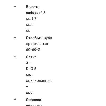
Высота
забора:
1,5
м., 1,7
м., 2
м.
Столбы:
труба
профильная
60*60*2
Сетка
3 -
D:
Ø 5
мм,
оцинкованная
+
цвет
Окраска
каркаса: