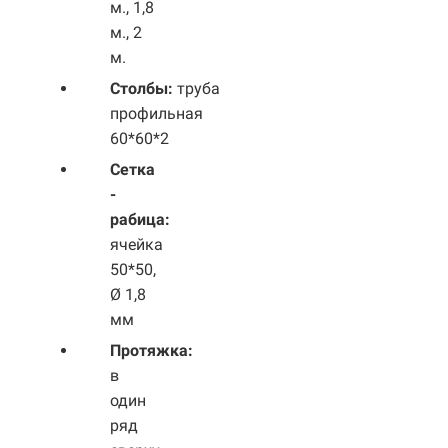
м., 1,8
м., 2
м.
Столбы:
труба
профильная
60*60*2
Сетка
-
рабица:
ячейка
50*50,
Ø 1,8
мм
Протяжка:
в
один
ряд