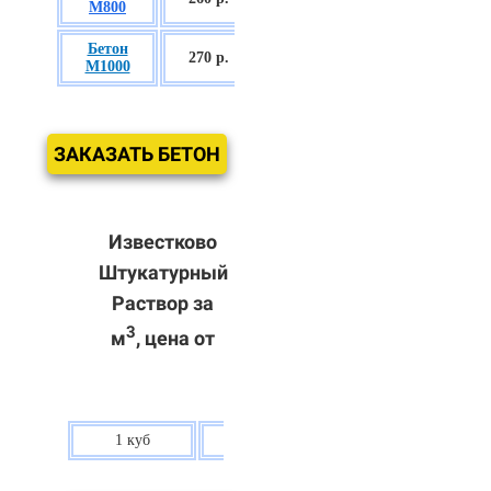
М800
П3
Бетон
БСГТ С60/75
270 р.
М1000
П3
ЗАКАЗАТЬ БЕТОН
Известково
Штукатурный
Раствор за
3
м
, цена от
1 куб
80 р.