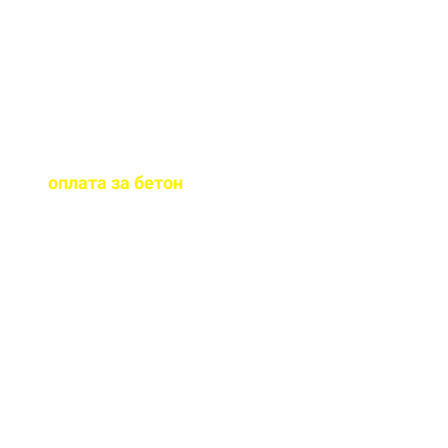
бетона.
Когда
осуществляется
оплата за бетон
?
Оплату можно
осуществить до и,
непосредственно, при
доставке бетона на ваш
объект.
Оказываете ли вы