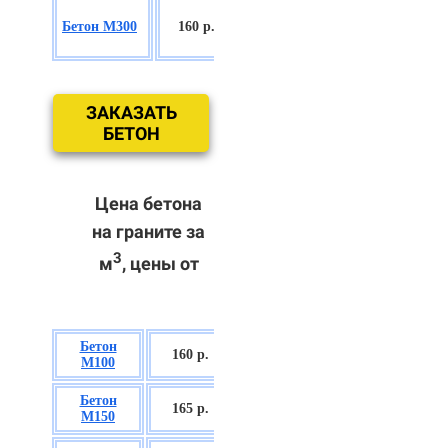
БСГТ
Бетон М300
160 р.
С18/22,5 П2/
П3
ЗАКАЗАТЬ
БЕТОН
Цена бетона
на граните за
3
м
, цены от
Бетон
БСГТ В7,5 П2/
160 р.
М100
П3
Бетон
БСГТ С8/10
165 р.
М150
П2/П3