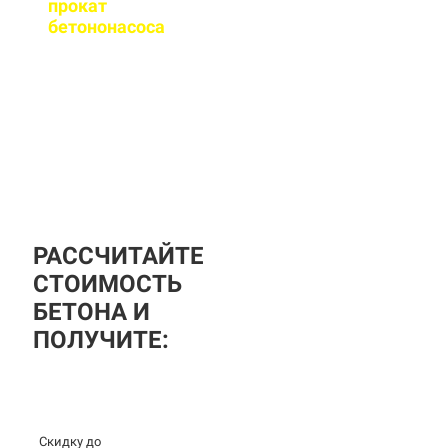
прокат
бетононасоса
?
За дополнительную
плату вы можете
заказать бетононасос,
аренда посуточная, либо
почасовая.
РАССЧИТАЙТЕ
СТОИМОСТЬ
БЕТОНА И
ПОЛУЧИТЕ:
Скидку до