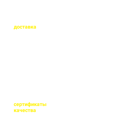
Как быстро
осуществляется
доставка
?
Сроки доставки зависят
от удаленности от РБУ,
времени заказа, и,
обычно, составляет до 1-
2 часов.
Имеются ли
сертификаты
качества
на бетон?
Мы имеем все
необходимые