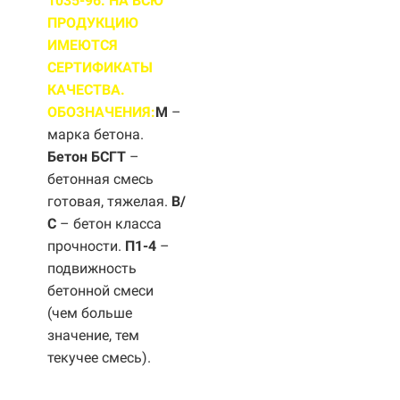
1035-96. НА ВСЮ
ПРОДУКЦИЮ
ИМЕЮТСЯ
СЕРТИФИКАТЫ
КАЧЕСТВА.
ОБОЗНАЧЕНИЯ:
М
–
марка бетона.
Бетон БСГТ
–
бетонная смесь
готовая, тяжелая.
B/
С
– бетон класса
прочности.
П1-4
–
подвижность
бетонной смеси
(чем больше
значение, тем
текучее смесь).