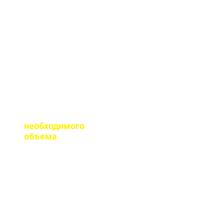
сертификаты качества
на весь бетон,
выпускаемый нашим
заводом.
Помогаете ли с
расчетом
необходимого
объема
?
Конечно, при
необходимости, наш
специалист выезжает
на объект для
точного расчета
бетона.