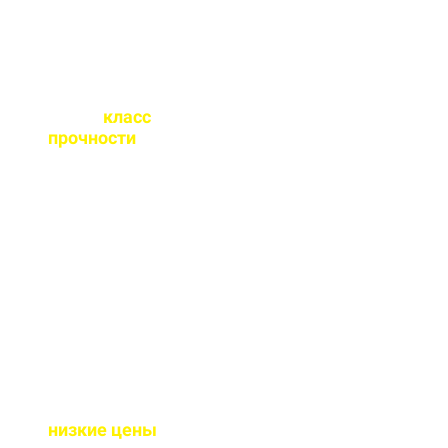
Какой
класс
прочности
бетона
вы выпускаете?
От М100 до М450 - этого
хватает закрыть любые
работы. Если вы не
знаете какой вам нужен
- поможем с выбором.
Почему у вас такие
низкие цены
?