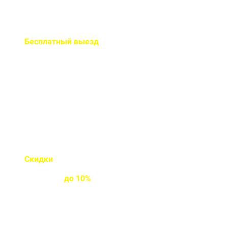
Бесплатный
выезд
специалиста на ваш объект
Правильно рассчитаем объем и
подберем класс прочности
бетона
Скидки
на объемы и
постоянным
клиентам
до
10%
Индивидуальные условия
работы для постоянных
клиентов