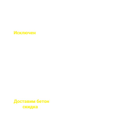
Исключен
недолив или
несоответствие марки
бетона
Все машины проходят
контрольное взвешивание
перед отправкой
Доставим бетон
за 2 часа
или
скидка
на доставку
Большой парк своей
автотехники гарантирует сроки
поставки