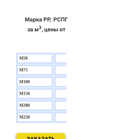
Марка РР, РСПГ
3
за м
, цены от
М50
130 р.
М75
140 р.
М100
150 р.
М150
160 р.
М200
170 р.
М250
180 р.
ЗАКАЗАТЬ