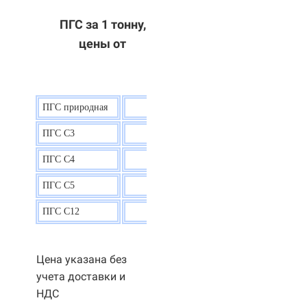
ПГС за 1 тонну,
цены от
ПГС природная
7,5
р.
ПГС С3
9,5 р.
ПГС С4
9,5
р.
ПГС С5
9,3
р.
ПГС С12
9,0
р.
Цена указана без
учета доставки и
НДС