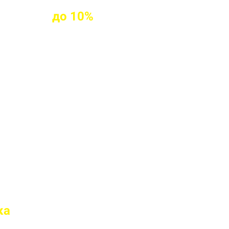
клиентам
до
10%
ых клиентов
твие марки бетона
 перед отправкой
ка
на доставку
роки поставки