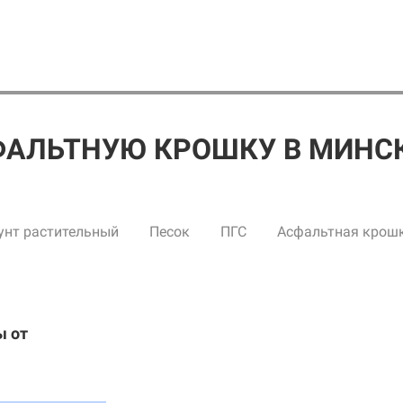
ФАЛЬТНУЮ КРОШКУ В МИНС
унт растительный
Песок
ПГС
Асфальтная крош
ы от