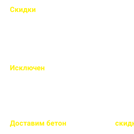
Скидки
на объемы и постоянным 
Индивидуальные условия работы для постоянн
Исключен
недолив или несоответс
Все машины проходят контрольное взвешивание
Доставим бетон
за 2 часа
или
скид
Большой парк своей автотехники гарантирует с