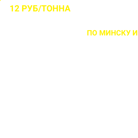
12 РУБ/ТОННА
НТА ВЫЕЗДА НА ОБЪЕКТ
ПО МИНСКУ
И
 ваш объект
 прочности бетона