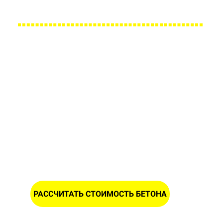
Заполните форму и получите
расчет стоимости асфальтной
крошки в Минске
ИМЯ
НОМЕР ТЕЛЕФОНА *
РАССЧИТАТЬ СТОИМОСТЬ БЕТОНА