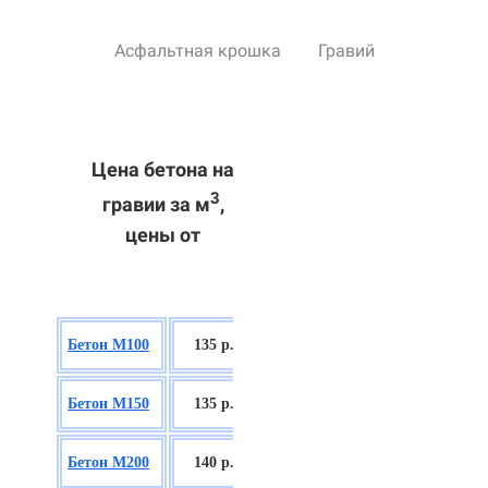
Асфальтная крошка
Гравий
Цена бетона на
3
гравии за м
,
цены от
БСГТ В7,5
Бетон М100
135 р.
П2/П3
БСГТ С8/10
Бетон М150
135 р.
П2/П3
БСГТ С12/15
Бетон М200
140 р.
П2/П3