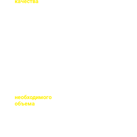
качества
на бетон?
Мы имеем все
необходимые
сертификаты качества
на весь бетон,
выпускаемый нашим
заводом.
Помогаете ли с
расчетом
необходимого
объема
?
Конечно, при
необходимости, наш
специалист выезжает
на объект для