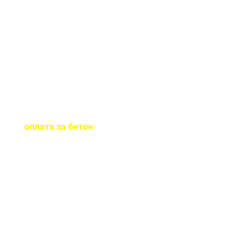
граните. При
необходимости окажем
помощь в подборе
бетона.
Когда
осуществляется
оплата за бетон
?
Оплату можно
осуществить до и,
непосредственно, при
доставке бетона на ваш
объект.