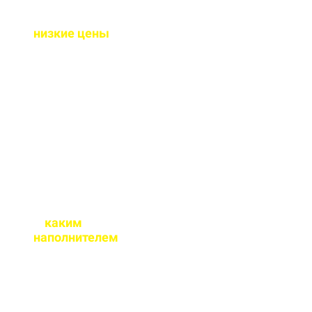
Почему у вас такие
низкие цены
?
Потому что у нас свое
производство и оптовые
закупки сырья, и мы
являемся
производителем, а не
посредниками.
С
каким
наполнителем
бетон вы
реализуете?
Наш бетон производится
как на гравии так и на