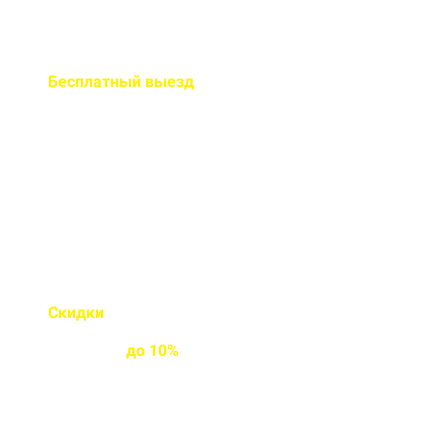
Бесплатный
выезд
специалиста на ваш объект
Правильно рассчитаем объем и
подберем класс прочности
бетона
Скидки
на объемы и
постоянным
клиентам
до
10%
Индивидуальные условия
работы для постоянных
клиентов