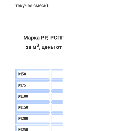
текучее смесь).
Марка РР, РСПГ
3
за м
, цены от
М50
130 р.
М75
140 р.
М100
150 р.
М150
160 р.
М200
170 р.
М250
180 р.