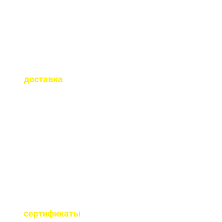
Как быстро
осуществляется
доставка
?
Сроки доставки зависят
от удаленности от РБУ,
времени заказа, и,
обычно, составляет до 1-
2 часов.
Имеются ли
сертификаты