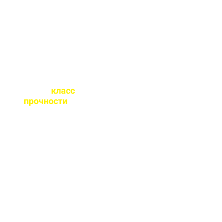
точного расчета
бетона.
Какой
класс
прочности
бетона
вы выпускаете?
От М100 до М450 - этого
хватает закрыть любые
работы. Если вы не
знаете какой вам нужен
- поможем с выбором.