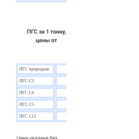
ПГС за 1 тонну,
цены от
ПГС природная
7,5
р.
ПГС С3
9,5 р.
ПГС С4
9,5
р.
ПГС С5
9,3
р.
ПГС С12
9,0
р.
Цена указана без