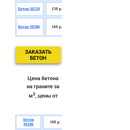
БСГТ С16/20
Бетон М250
150 р.
П2/П3
БСГТ
Бетон М300
160 р.
С18/22,5 П2/
П3
ЗАКАЗАТЬ
БЕТОН
Цена бетона
на граните за
3
м
, цены от
Бетон
БСГТ В7,5 П2/
160 р.
М100
П3