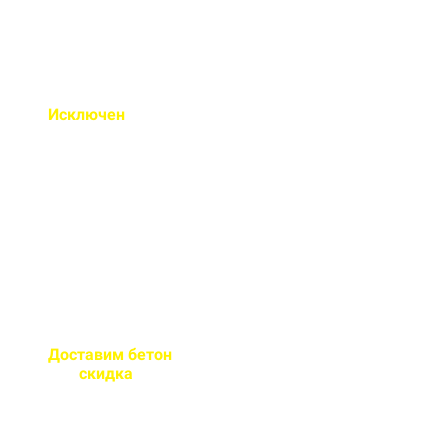
Исключен
недолив или
несоответствие марки
бетона
Все машины проходят
контрольное взвешивание
перед отправкой
Доставим бетон
за 2 часа
или
скидка
на доставку
Большой парк своей
автотехники гарантирует сроки
поставки