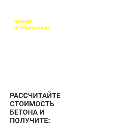
Оказываете ли вы
прокат
бетононасоса
?
За дополнительную
плату вы можете
заказать бетононасос,
аренда посуточная, либо
почасовая.
РАССЧИТАЙТЕ
СТОИМОСТЬ
БЕТОНА И
ПОЛУЧИТЕ: