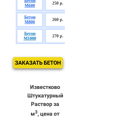
Бетон
БСГТ С35/45
250 р.
М600
П3
Бетон
БСГТ С50/60
260
р.
М800
П3
Бетон
БСГТ С60/75
270 р.
М1000
П3
ЗАКАЗАТЬ БЕТОН
Известково
Штукатурный
Раствор за
3
м
, цена от