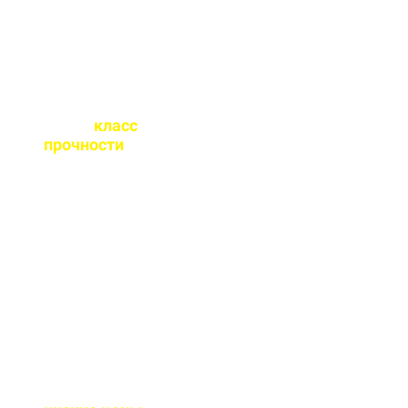
Какой
класс
прочности
бетона
вы выпускаете?
От М100 до М450 - этого
хватает закрыть любые
работы. Если вы не
знаете какой вам нужен
- поможем с выбором.
Почему у вас такие