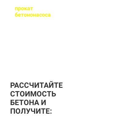
Оказываете ли вы
прокат
бетононасоса
?
За дополнительную
плату вы можете
заказать бетононасос,
аренда посуточная, либо
почасовая.
РАССЧИТАЙТЕ
СТОИМОСТЬ
БЕТОНА И
ПОЛУЧИТЕ: