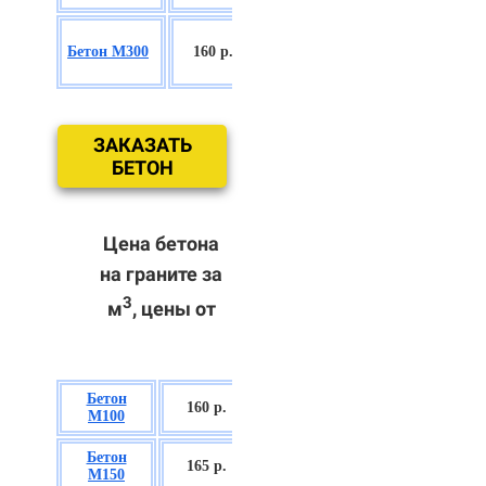
БСГТ
Бетон М300
160 р.
С18/22,5 П2/
П3
ЗАКАЗАТЬ
БЕТОН
Цена бетона
на граните за
3
м
, цены от
Бетон
БСГТ В7,5 П2/
160 р.
М100
П3
Бетон
БСГТ С8/10
165 р.
М150
П2/П3