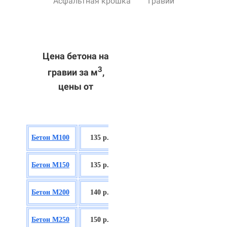
Асфальтная крошка
Гравий
Цена бетона на
3
гравии за м
,
цены от
БСГТ В7,5
Бетон М100
135 р.
П2/П3
БСГТ С8/10
Бетон М150
135 р.
П2/П3
БСГТ С12/15
Бетон М200
140 р.
П2/П3
БСГТ С16/20
Бетон М250
150 р.
П2/П3