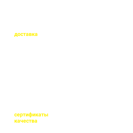
Как быстро
осуществляется
доставка
?
Сроки доставки зависят
от удаленности от РБУ,
времени заказа, и,
обычно, составляет до 1-
2 часов.
Имеются ли
сертификаты
качества
на бетон?
Мы имеем все