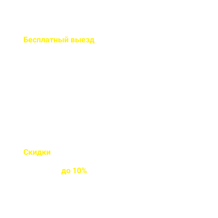
Бесплатный
выезд
специалиста на ваш объект
Правильно рассчитаем объем и
подберем класс прочности
бетона
Скидки
на объемы и
постоянным
клиентам
до
10%
Индивидуальные условия
работы для постоянных
клиентов