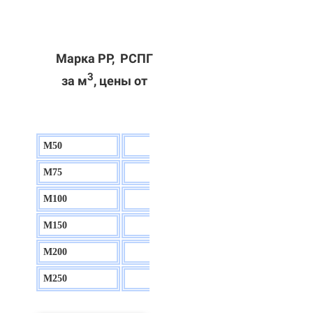
Марка РР, РСПГ
3
за м
, цены от
М50
130 р.
М75
140 р.
М100
150 р.
М150
160 р.
М200
170 р.
М250
180 р.