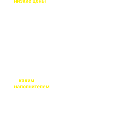
низкие цены
?
Потому что у нас свое
производство и оптовые
закупки сырья, и мы
являемся
производителем, а не
посредниками.
С
каким
наполнителем
бетон вы
реализуете?
Наш бетон производится
как на гравии так и на
граните. При
необходимости окажем