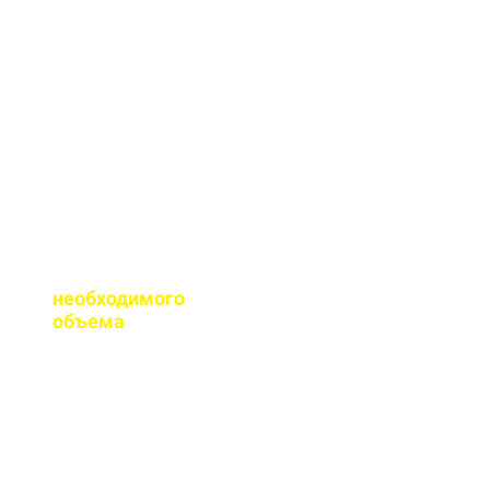
необходимые
сертификаты качества
на весь бетон,
выпускаемый нашим
заводом.
Помогаете ли с
расчетом
необходимого
объема
?
Конечно, при
необходимости, наш
специалист выезжает
на объект для
точного расчета
бетона.