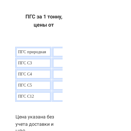
ПГС за 1 тонну,
цены от
ПГС природная
7,5
р.
ПГС С3
9,5 р.
ПГС С4
9,5
р.
ПГС С5
9,3
р.
ПГС С12
9,0
р.
Цена указана без
учета доставки и