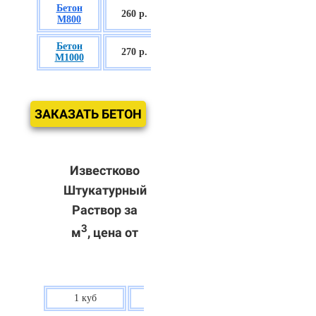
Бетон
БСГТ С50/60
260
р.
М800
П3
Бетон
БСГТ С60/75
270 р.
М1000
П3
ЗАКАЗАТЬ БЕТОН
Известково
Штукатурный
Раствор за
3
м
, цена от
1 куб
80 р.