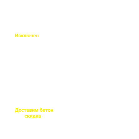
Исключен
недолив или
несоответствие марки
бетона
Все машины проходят
контрольное взвешивание
перед отправкой
Доставим бетон
за 2 часа
или
скидка
на доставку
Большой парк своей
автотехники гарантирует сроки
поставки