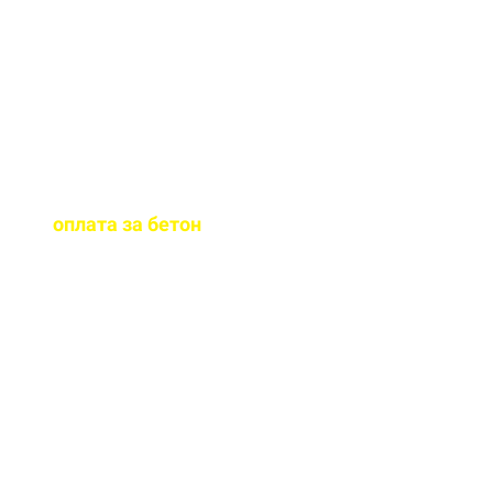
помощь в подборе
бетона.
Когда
осуществляется
оплата за бетон
?
Оплату можно
осуществить до и,
непосредственно, при
доставке бетона на ваш
объект.