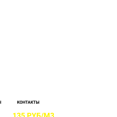
Ы
КОНТАКТЫ
 ОТ
135 РУБ/М3