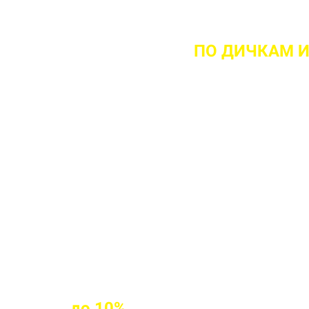
ТА ВЫЕЗДА НА ОБЪЕКТ
ПО ДИЧКАМ
И
 ваш объект
 прочности бетона
клиентам
до
10%