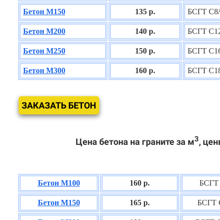
Бетон М150
135 р.
БСГТ С8/
Бетон М200
140 р.
БСГТ С12
Бетон М250
150 р.
БСГТ С16
Бетон М300
160 р.
БСГТ С18
ЗАКАЗАТЬ БЕТОН
3
Цена бетона на граните за м
, цен
Бетон М100
160 р.
БСГТ 
Бетон М150
165 р.
БСГТ 