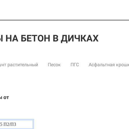
 НА БЕТОН В ДИЧКАХ
унт растительный
Песок
ПГС
Асфальтная крош
ы от
5 П2/П3