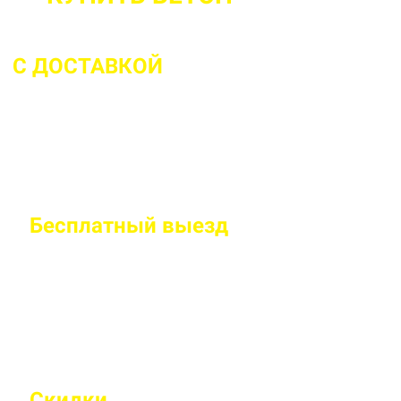
С ДОСТАВКОЙ
ДО 2 ЧАСОВ С МОМЕН
Бесплатный
выезд
специалиста на
Правильно рассчитаем объем и подберем класс
Скидки
на объемы и постоянным 