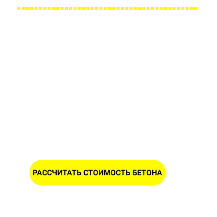
Заполните форму и получите
расчет стоимости бетона в
Дичках
ИМЯ
НОМЕР ТЕЛЕФОНА *
РАССЧИТАТЬ СТОИМОСТЬ БЕТОНА