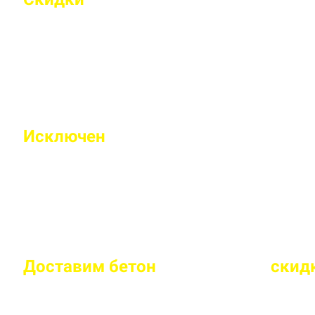
Индивидуальные условия работы для постоянн
Исключен
недолив или несоответс
Все машины проходят контрольное взвешивание
Доставим бетон
за 2 часа
или
скид
Большой парк своей автотехники гарантирует с