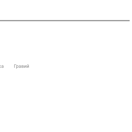
ка
Гравий