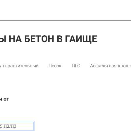
Ы НА БЕТОН В ГАИЩЕ
унт растительный
Песок
ПГС
Асфальтная крош
ы от
5 П2/П3