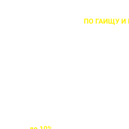
НТА ВЫЕЗДА НА ОБЪЕКТ
ПО ГАИЩУ
И
 ваш объект
 прочности бетона
клиентам
до
10%