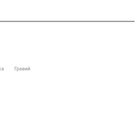
ка
Гравий