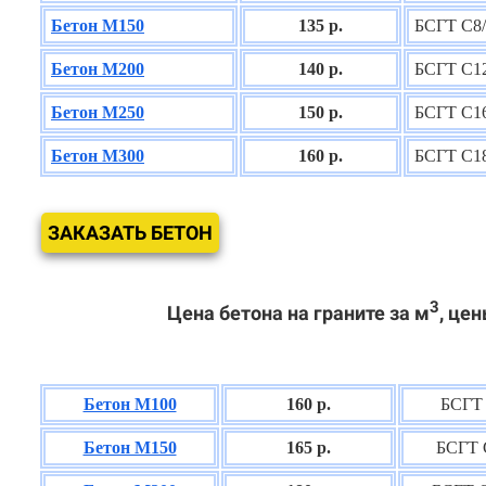
Бетон М150
135 р.
БСГТ С8/
Бетон М200
140 р.
БСГТ С12
Бетон М250
150 р.
БСГТ С16
Бетон М300
160 р.
БСГТ С18
ЗАКАЗАТЬ БЕТОН
3
Цена бетона на граните за м
, цен
Бетон М100
160 р.
БСГТ 
Бетон М150
165 р.
БСГТ 