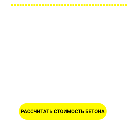
Заполните форму и получите
расчет стоимости бетона в
Гаище
ИМЯ
НОМЕР ТЕЛЕФОНА *
РАССЧИТАТЬ СТОИМОСТЬ БЕТОНА