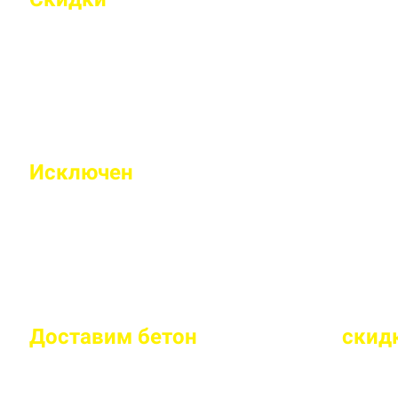
Индивидуальные условия работы для постоянн
Исключен
недолив или несоответс
Все машины проходят контрольное взвешивание
Доставим бетон
за 2 часа
или
скид
Большой парк своей автотехники гарантирует с