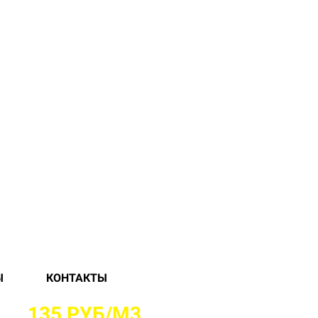
Ы
КОНТАКТЫ
 ОТ
135 РУБ/М3