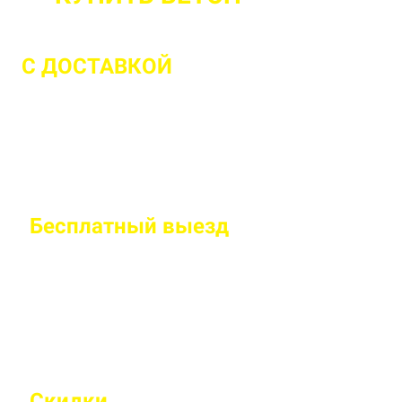
С ДОСТАВКОЙ
ДО 2 ЧАСОВ С МОМЕ
Бесплатный
выезд
специалиста на
Правильно рассчитаем объем и подберем класс
Скидки
на объемы и постоянным 