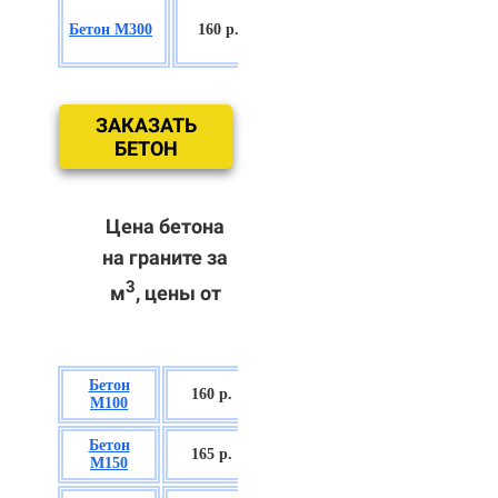
БСГТ
Бетон М300
160 р.
С18/22,5 П2/
П3
ЗАКАЗАТЬ
БЕТОН
Цена бетона
на граните за
3
м
, цены от
Бетон
БСГТ В7,5 П2/
160 р.
М100
П3
Бетон
БСГТ С8/10
165 р.
М150
П2/П3