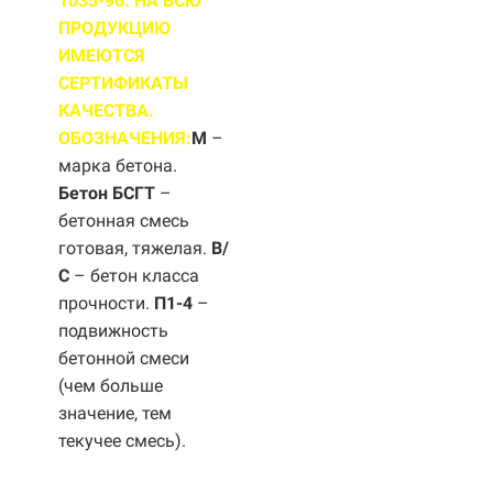
1035-96. НА ВСЮ
ПРОДУКЦИЮ
ИМЕЮТСЯ
СЕРТИФИКАТЫ
КАЧЕСТВА.
ОБОЗНАЧЕНИЯ:
М
–
марка бетона.
Бетон БСГТ
–
бетонная смесь
готовая, тяжелая.
B/
С
– бетон класса
прочности.
П1-4
–
подвижность
бетонной смеси
(чем больше
значение, тем
текучее смесь).