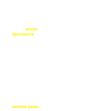
Какой
класс
прочности
бетона
вы выпускаете?
От М100 до М450 - этого
хватает закрыть любые
работы. Если вы не
знаете какой вам нужен
- поможем с выбором.
Почему у вас такие
низкие цены
?