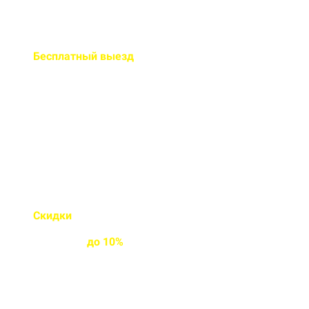
Бесплатный
выезд
специалиста на ваш объект
Правильно рассчитаем объем и
подберем класс прочности
бетона
Скидки
на объемы и
постоянным
клиентам
до
10%
Индивидуальные условия
работы для постоянных
клиентов