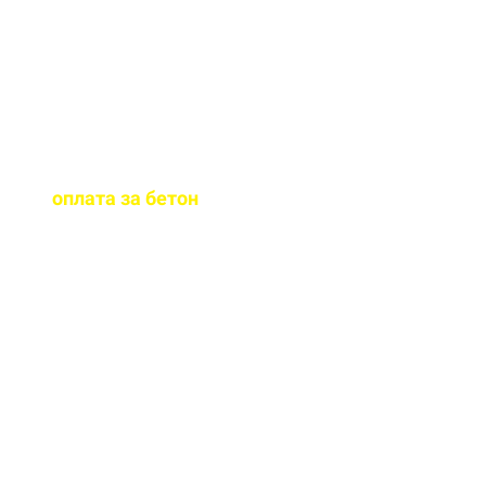
бетона.
Когда
осуществляется
оплата за бетон
?
Оплату можно
осуществить до и,
непосредственно, при
доставке бетона на ваш
объект.
Оказываете ли вы