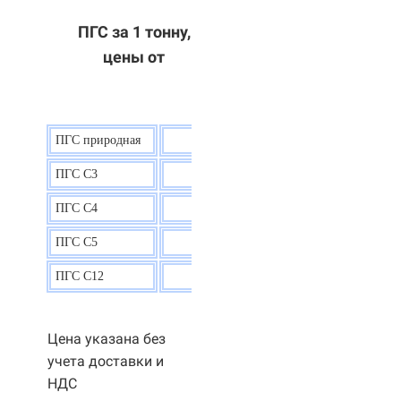
ПГС за 1 тонну,
цены от
ПГС природная
7,5
р.
ПГС С3
9,5 р.
ПГС С4
9,5
р.
ПГС С5
9,3
р.
ПГС С12
9,0
р.
Цена указана без
учета доставки и
НДС