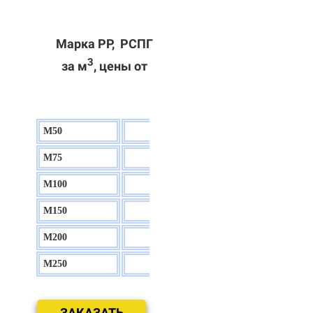
Марка РР, РСПГ
3
за м
, цены от
М50
130 р.
М75
140 р.
М100
150 р.
М150
160 р.
М200
170 р.
М250
180 р.
ЗАКАЗАТЬ