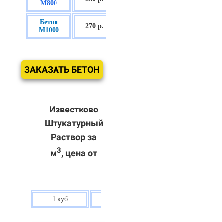
М800
П3
Бетон
БСГТ С60/75
270 р.
М1000
П3
ЗАКАЗАТЬ БЕТОН
Известково
Штукатурный
Раствор за
3
м
, цена от
1 куб
80 р.