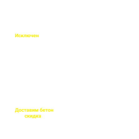
Исключен
недолив или
несоответствие марки
бетона
Все машины проходят
контрольное взвешивание
перед отправкой
Доставим бетон
за 2 часа
или
скидка
на доставку
Большой парк своей
автотехники гарантирует сроки
поставки