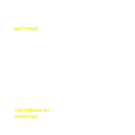
Как быстро
осуществляется
доставка
?
Сроки доставки зависят
от удаленности от РБУ,
времени заказа, и,
обычно, составляет до 1-
2 часов.
Имеются ли
сертификаты
качества
на бетон?
Мы имеем все
необходимые