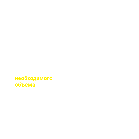
сертификаты качества
на весь бетон,
выпускаемый нашим
заводом.
Помогаете ли с
расчетом
необходимого
объема
?
Конечно, при
необходимости, наш
специалист выезжает
на объект для
точного расчета
бетона.