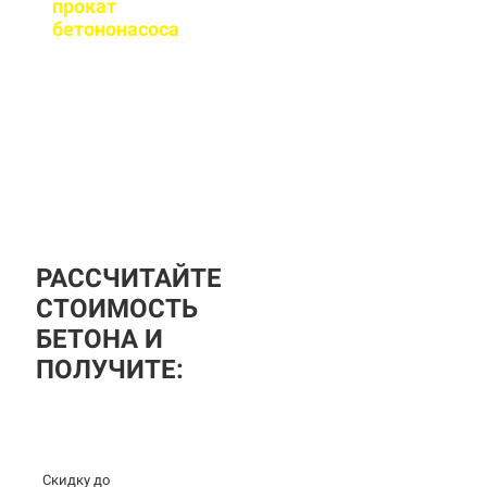
прокат
бетононасоса
?
За дополнительную
плату вы можете
заказать бетононасос,
аренда посуточная, либо
почасовая.
РАССЧИТАЙТЕ
СТОИМОСТЬ
БЕТОНА И
ПОЛУЧИТЕ:
Скидку до