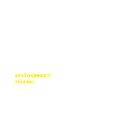
сертификаты качества
на весь бетон,
выпускаемый нашим
заводом.
Помогаете ли с
расчетом
необходимого
объема
?
Конечно, при
необходимости, наш
специалист выезжает
на объект для
точного расчета
бетона.