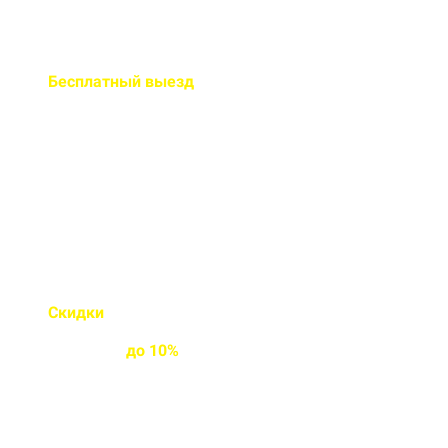
Бесплатный
выезд
специалиста на ваш объект
Правильно рассчитаем объем и
подберем класс прочности
бетона
Скидки
на объемы и
постоянным
клиентам
до
10%
Индивидуальные условия
работы для постоянных
клиентов