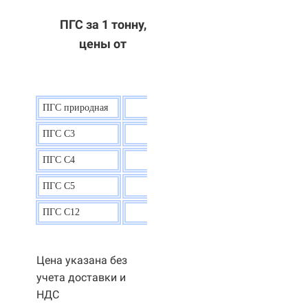
ПГС за 1 тонну,
цены от
ПГС природная
7,5
р.
ПГС С3
9,5 р.
ПГС С4
9,5
р.
ПГС С5
9,3
р.
ПГС С12
9,0
р.
Цена указана без
учета доставки и
НДС