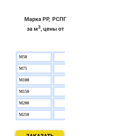
Марка РР, РСПГ
3
за м
, цены от
М50
130 р.
М75
140 р.
М100
150 р.
М150
160 р.
М200
170 р.
М250
180 р.
ЗАКАЗАТЬ