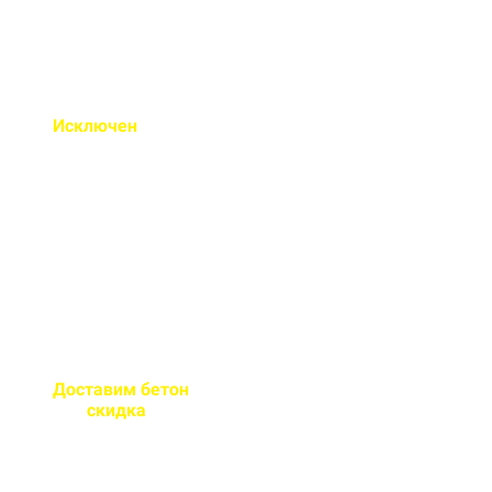
Исключен
недолив или
несоответствие марки
бетона
Все машины проходят
контрольное взвешивание
перед отправкой
Доставим бетон
за 2 часа
или
скидка
на доставку
Большой парк своей
автотехники гарантирует сроки
поставки