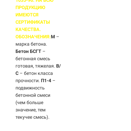
1035-96. НА ВСЮ
ПРОДУКЦИЮ
ИМЕЮТСЯ
СЕРТИФИКАТЫ
КАЧЕСТВА.
ОБОЗНАЧЕНИЯ:
М
–
марка бетона.
Бетон БСГТ
–
бетонная смесь
готовая, тяжелая.
B/
С
– бетон класса
прочности.
П1-4
–
подвижность
бетонной смеси
(чем больше
значение, тем
текучее смесь).