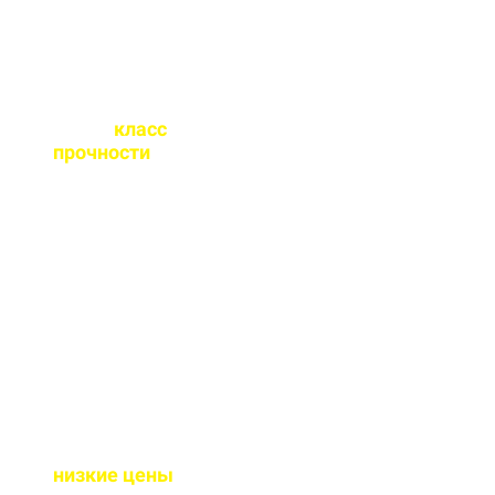
Какой
класс
прочности
бетона
вы выпускаете?
От М100 до М450 - этого
хватает закрыть любые
работы. Если вы не
знаете какой вам нужен
- поможем с выбором.
Почему у вас такие
низкие цены
?