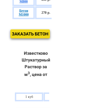
М800
П3
Бетон
БСГТ С60/75
270 р.
М1000
П3
ЗАКАЗАТЬ БЕТОН
Известково
Штукатурный
Раствор за
3
м
, цена от
1 куб
80 р.