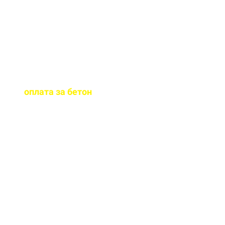
бетона.
Когда
осуществляется
оплата за бетон
?
Оплату можно
осуществить до и,
непосредственно, при
доставке бетона на ваш
объект.
Оказываете ли вы