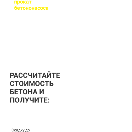
прокат
бетононасоса
?
За дополнительную
плату вы можете
заказать бетононасос,
аренда посуточная, либо
почасовая.
РАССЧИТАЙТЕ
СТОИМОСТЬ
БЕТОНА И
ПОЛУЧИТЕ:
Скидку до