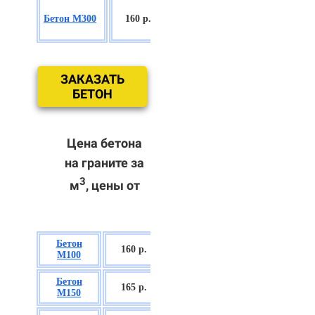
БСГТ
Бетон М300
160 р.
С18/22,5 П2/
П3
ЗАКАЗАТЬ
БЕТОН
Цена бетона
на граните за
3
м
, цены от
Бетон
БСГТ В7,5 П2/
160 р.
М100
П3
Бетон
БСГТ С8/10
165 р.
М150
П2/П3