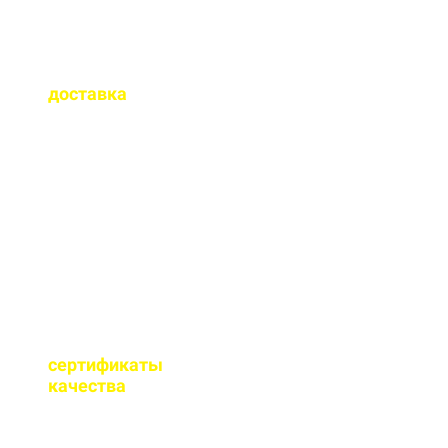
Как быстро
осуществляется
доставка
?
Сроки доставки зависят
от удаленности от РБУ,
времени заказа, и,
обычно, составляет до 1-
2 часов.
Имеются ли
сертификаты
качества
на бетон?
Мы имеем все
необходимые