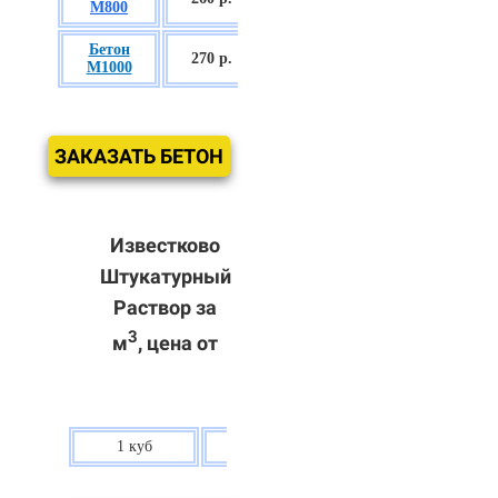
М800
П3
Бетон
БСГТ С60/75
270 р.
М1000
П3
ЗАКАЗАТЬ БЕТОН
Известково
Штукатурный
Раствор за
3
м
, цена от
1 куб
80 р.