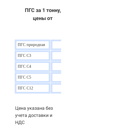
ПГС за 1 тонну,
цены от
ПГС природная
7,5
р.
ПГС С3
9,5 р.
ПГС С4
9,5
р.
ПГС С5
9,3
р.
ПГС С12
9,0
р.
Цена указана без
учета доставки и
НДС