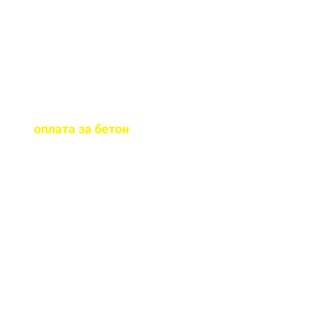
бетона.
Когда
осуществляется
оплата за бетон
?
Оплату можно
осуществить до и,
непосредственно, при
доставке бетона на ваш
объект.
Оказываете ли вы