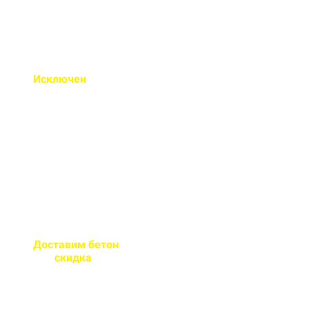
Исключен
недолив или
несоответствие марки
бетона
Все машины проходят
контрольное взвешивание
перед отправкой
Доставим бетон
за 2 часа
или
скидка
на доставку
Большой парк своей
автотехники гарантирует сроки
поставки