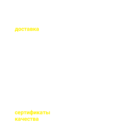
Как быстро
осуществляется
доставка
?
Сроки доставки зависят
от удаленности от РБУ,
времени заказа, и,
обычно, составляет до 1-
2 часов.
Имеются ли
сертификаты
качества
на бетон?
Мы имеем все
необходимые