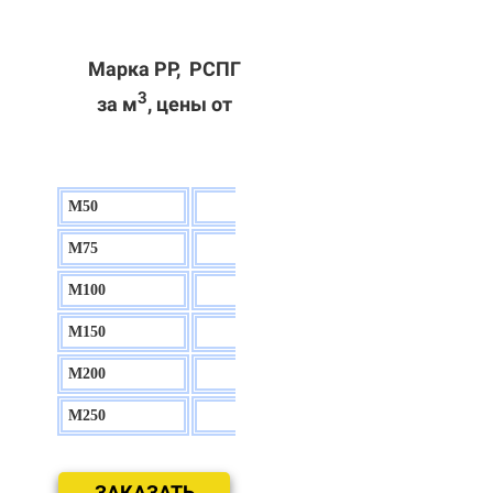
Марка РР, РСПГ
3
за м
, цены от
М50
130 р.
М75
140 р.
М100
150 р.
М150
160 р.
М200
170 р.
М250
180 р.
ЗАКАЗАТЬ