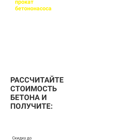
прокат
бетононасоса
?
За дополнительную
плату вы можете
заказать бетононасос,
аренда посуточная, либо
почасовая.
РАССЧИТАЙТЕ
СТОИМОСТЬ
БЕТОНА И
ПОЛУЧИТЕ:
Скидку до