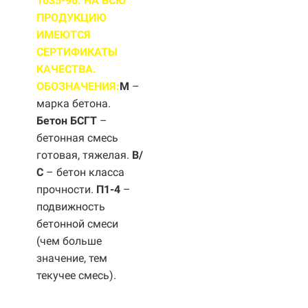
1035-96. НА ВСЮ
ПРОДУКЦИЮ
ИМЕЮТСЯ
СЕРТИФИКАТЫ
КАЧЕСТВА.
ОБОЗНАЧЕНИЯ:
М
–
марка бетона.
Бетон БСГТ
–
бетонная смесь
готовая, тяжелая.
B/
С
– бетон класса
прочности.
П1-4
–
подвижность
бетонной смеси
(чем больше
значение, тем
текучее смесь).