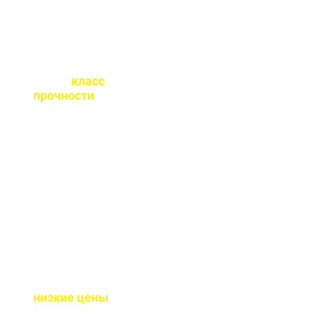
Какой
класс
прочности
бетона
вы выпускаете?
От М100 до М450 - этого
хватает закрыть любые
работы. Если вы не
знаете какой вам нужен
- поможем с выбором.
Почему у вас такие
низкие цены
?