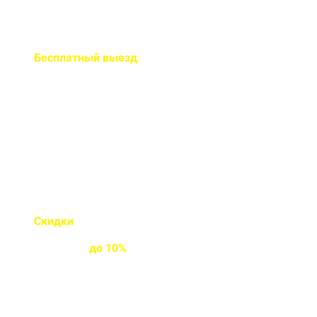
Бесплатный
выезд
специалиста на ваш объект
Правильно рассчитаем объем и
подберем класс прочности
бетона
Скидки
на объемы и
постоянным
клиентам
до
10%
Индивидуальные условия
работы для постоянных
клиентов