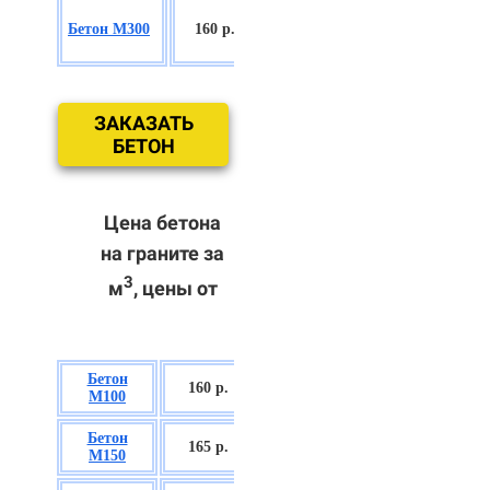
БСГТ
Бетон М300
160 р.
С18/22,5 П2/
П3
ЗАКАЗАТЬ
БЕТОН
Цена бетона
на граните за
3
м
, цены от
Бетон
БСГТ В7,5 П2/
160 р.
М100
П3
Бетон
БСГТ С8/10
165 р.
М150
П2/П3