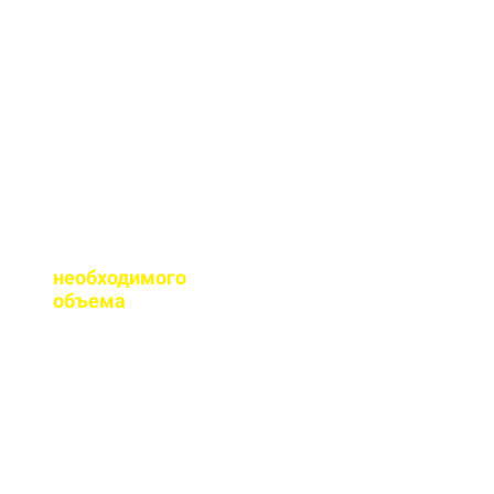
сертификаты качества
на весь бетон,
выпускаемый нашим
заводом.
Помогаете ли с
расчетом
необходимого
объема
?
Конечно, при
необходимости, наш
специалист выезжает
на объект для
точного расчета
бетона.