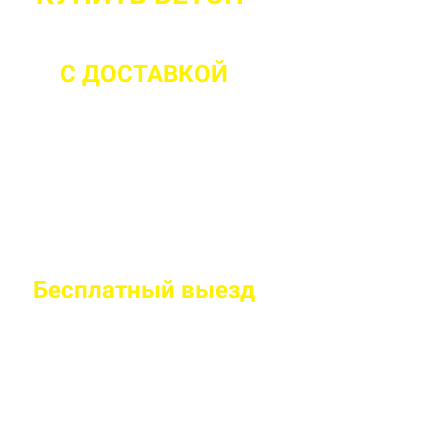
С ДОСТАВКОЙ
ДО 2 ЧАСОВ С М
Бесплатный
выезд
специалиста на
Правильно рассчитаем объем и подберем класс