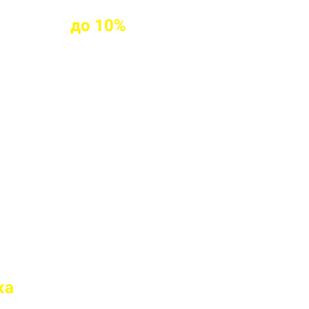
клиентам
до
10%
ых клиентов
твие марки бетона
 перед отправкой
ка
на доставку