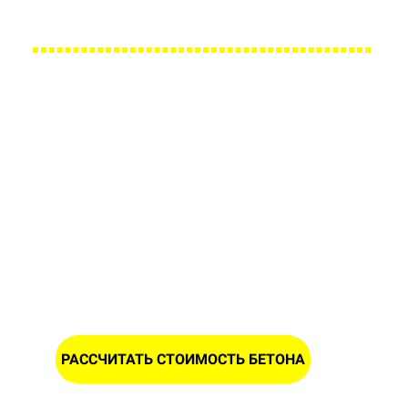
Большой парк своей автотехники гарантирует с
Заполните форму и получите
расчет стоимости бетона в
Кухтичах
ИМЯ
НОМЕР ТЕЛЕФОНА *
РАССЧИТАТЬ СТОИМОСТЬ БЕТОНА