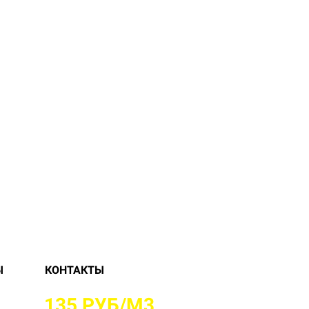
Ы
КОНТАКТЫ
Х ОТ
135 РУБ/М3