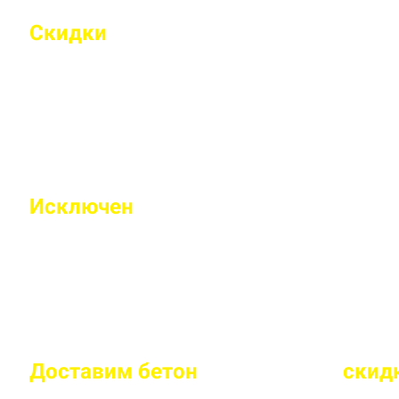
Скидки
на объемы и постоянным 
Индивидуальные условия работы для постоянн
Исключен
недолив или несоответс
Все машины проходят контрольное взвешивание
Доставим бетон
за 2 часа
или
скид