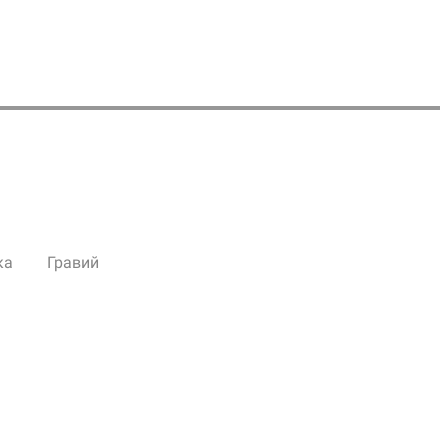
ка
Гравий