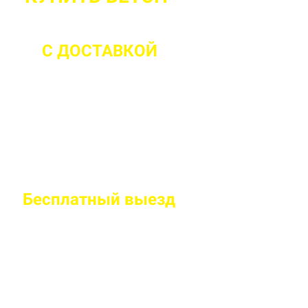
С ДОСТАВКОЙ
ДО 2 ЧАСОВ С М
Бесплатный
выезд
специалиста на
Правильно рассчитаем объем и подберем класс