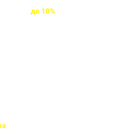
клиентам
до
10%
ых клиентов
твие марки бетона
 перед отправкой
ка
на доставку