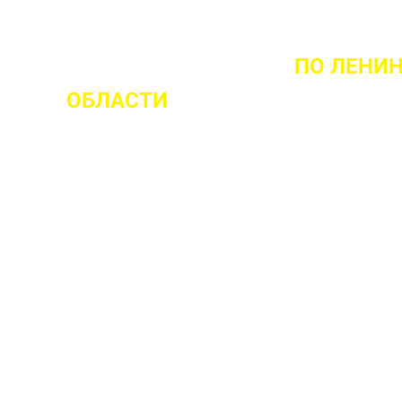
ОМЕНТА ВЫЕЗДА НА ОБЪЕКТ
ПО ЛЕНИ
ОБЛАСТИ
 ваш объект
 прочности бетона