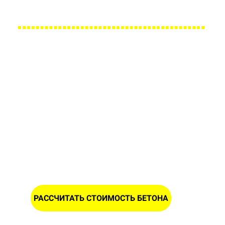
Большой парк своей автотехники гарантирует с
Заполните форму и получите
расчет стоимости бетона в
Ленинске
ИМЯ
НОМЕР ТЕЛЕФОНА *
РАССЧИТАТЬ СТОИМОСТЬ БЕТОНА