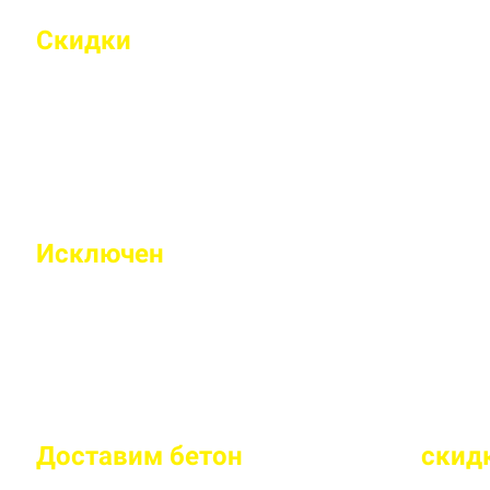
Скидки
на объемы и постоянным 
Индивидуальные условия работы для постоянн
Исключен
недолив или несоответс
Все машины проходят контрольное взвешивание
Доставим бетон
за 2 часа
или
скид