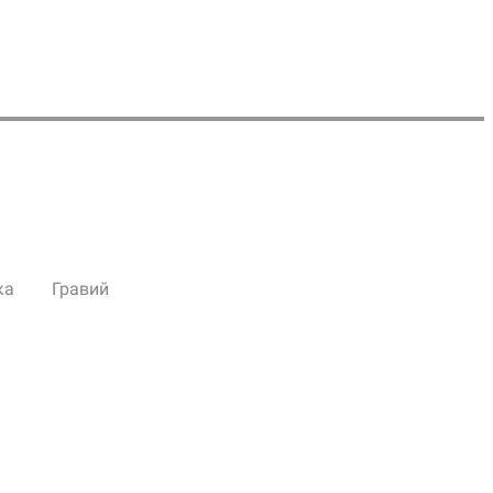
ка
Гравий