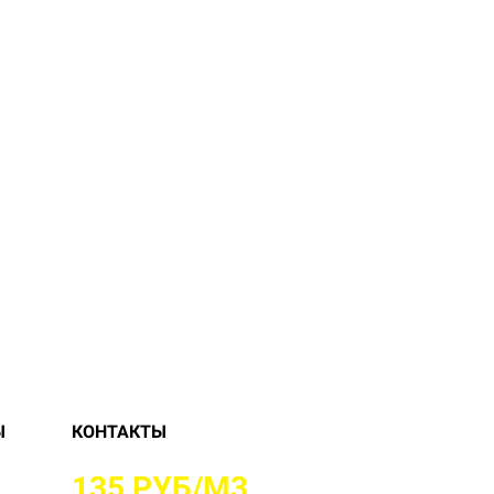
Ы
КОНТАКТЫ
Е ОТ
135 РУБ/М3