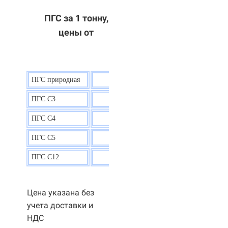
ПГС за 1 тонну,
цены от
ПГС природная
7,5
р.
ПГС С3
9,5 р.
ПГС С4
9,5
р.
ПГС С5
9,3
р.
ПГС С12
9,0
р.
Цена указана без
учета доставки и
НДС