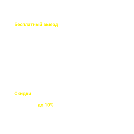
Бесплатный
выезд
специалиста на ваш объект
Правильно рассчитаем объем и
подберем класс прочности
бетона
Скидки
на объемы и
постоянным
клиентам
до
10%
Индивидуальные условия
работы для постоянных
клиентов