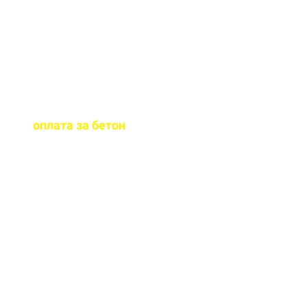
бетона.
Когда
осуществляется
оплата за бетон
?
Оплату можно
осуществить до и,
непосредственно, при
доставке бетона на ваш
объект.
Оказываете ли вы