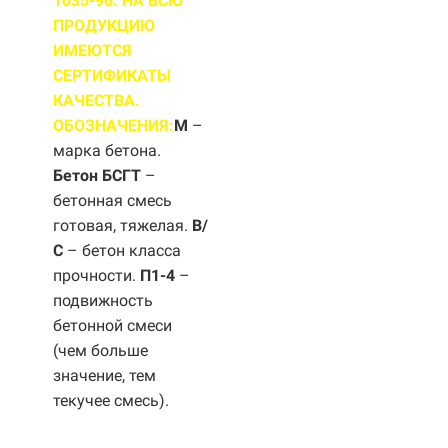
1035-96. НА ВСЮ
ПРОДУКЦИЮ
ИМЕЮТСЯ
СЕРТИФИКАТЫ
КАЧЕСТВА.
ОБОЗНАЧЕНИЯ:
М
–
марка бетона.
Бетон БСГТ
–
бетонная смесь
готовая, тяжелая.
B/
С
– бетон класса
прочности.
П1-4
–
подвижность
бетонной смеси
(чем больше
значение, тем
текучее смесь).