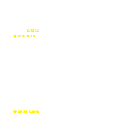
Какой
класс
прочности
бетона
вы выпускаете?
От М100 до М450 - этого
хватает закрыть любые
работы. Если вы не
знаете какой вам нужен
- поможем с выбором.
Почему у вас такие
низкие цены
?