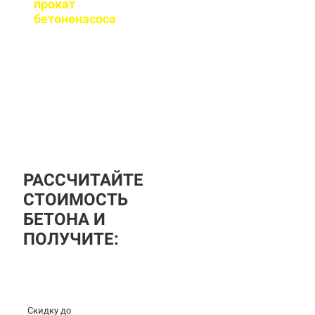
прокат
бетононасоса
?
За дополнительную
плату вы можете
заказать бетононасос,
аренда посуточная, либо
почасовая.
РАССЧИТАЙТЕ
СТОИМОСТЬ
БЕТОНА И
ПОЛУЧИТЕ:
Скидку до