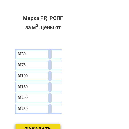
Марка РР, РСПГ
3
за м
, цены от
М50
130 р.
М75
140 р.
М100
150 р.
М150
160 р.
М200
170 р.
М250
180 р.
ЗАКАЗАТЬ