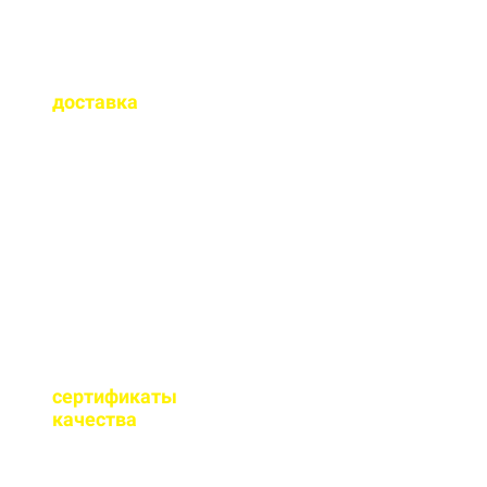
Как быстро
осуществляется
доставка
?
Сроки доставки зависят
от удаленности от РБУ,
времени заказа, и,
обычно, составляет до 1-
2 часов.
Имеются ли
сертификаты
качества
на бетон?
Мы имеем все
необходимые