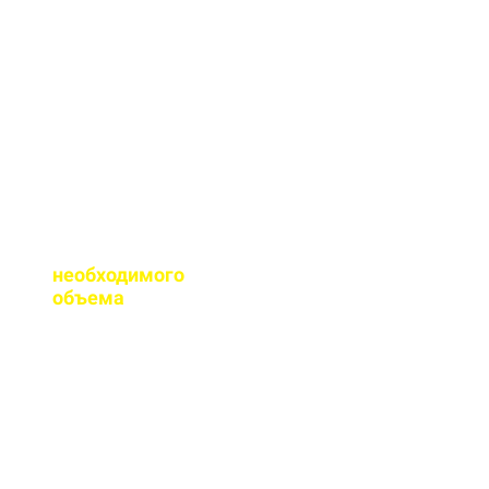
сертификаты качества
на весь бетон,
выпускаемый нашим
заводом.
Помогаете ли с
расчетом
необходимого
объема
?
Конечно, при
необходимости, наш
специалист выезжает
на объект для
точного расчета
бетона.