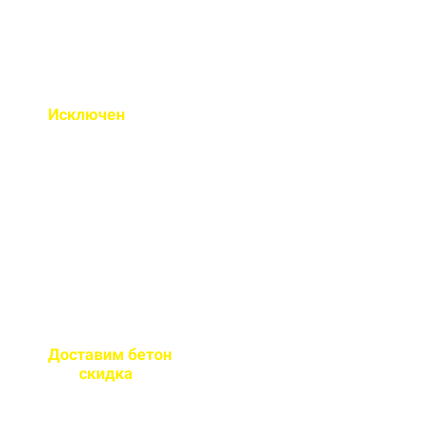
Исключен
недолив или
несоответствие марки
бетона
Все машины проходят
контрольное взвешивание
перед отправкой
Доставим бетон
за 2 часа
или
скидка
на доставку
Большой парк своей
автотехники гарантирует сроки
поставки