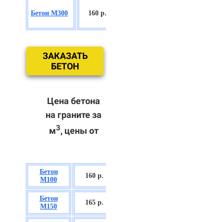
БСГТ
Бетон М300
160 р.
С18/22,5 П2/
П3
ЗАКАЗАТЬ
БЕТОН
Цена бетона
на граните за
3
м
, цены от
Бетон
БСГТ В7,5 П2/
160 р.
М100
П3
Бетон
БСГТ С8/10
165 р.
М150
П2/П3