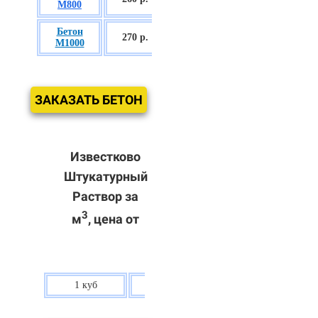
М800
П3
Бетон
БСГТ С60/75
270 р.
М1000
П3
ЗАКАЗАТЬ БЕТОН
Известково
Штукатурный
Раствор за
3
м
, цена от
1 куб
80 р.