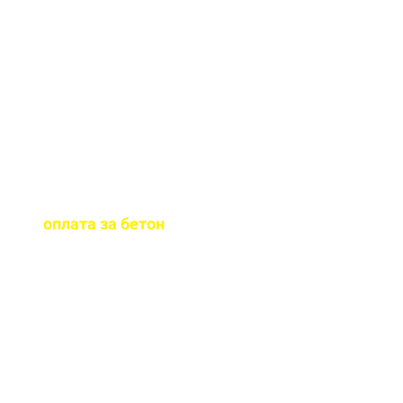
граните. При
необходимости окажем
помощь в подборе
бетона.
Когда
осуществляется
оплата за бетон
?
Оплату можно
осуществить до и,
непосредственно, при
доставке бетона на ваш
объект.