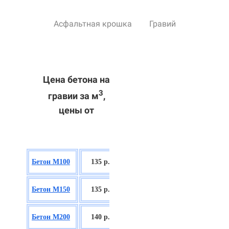
Асфальтная крошка
Гравий
Цена бетона на
3
гравии за м
,
цены от
БСГТ В7,5
Бетон М100
135 р.
П2/П3
БСГТ С8/10
Бетон М150
135 р.
П2/П3
БСГТ С12/15
Бетон М200
140 р.
П2/П3