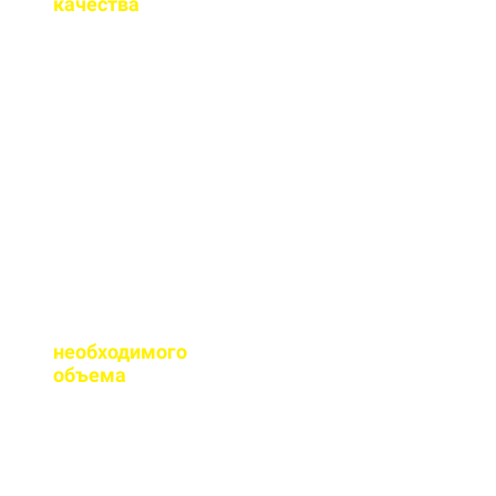
качества
на бетон?
Мы имеем все
необходимые
сертификаты качества
на весь бетон,
выпускаемый нашим
заводом.
Помогаете ли с
расчетом
необходимого
объема
?
Конечно, при
необходимости, наш
специалист выезжает
на объект для