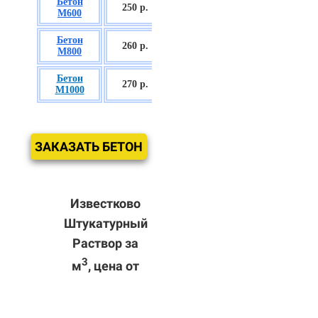
Бетон
БСГТ С35/45
250 р.
М600
П3
Бетон
БСГТ С50/60
260
р.
М800
П3
Бетон
БСГТ С60/75
270 р.
М1000
П3
ЗАКАЗАТЬ БЕТОН
Известково
Штукатурный
Раствор за
3
м
, цена от