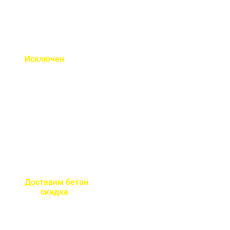
Исключен
недолив или
несоответствие марки
бетона
Все машины проходят
контрольное взвешивание
перед отправкой
Доставим бетон
за 2 часа
или
скидка
на доставку
Большой парк своей
автотехники гарантирует сроки
поставки