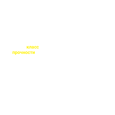
точного расчета
бетона.
Какой
класс
прочности
бетона
вы выпускаете?
От М100 до М450 - этого
хватает закрыть любые
работы. Если вы не
знаете какой вам нужен
- поможем с выбором.