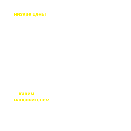
Почему у вас такие
низкие цены
?
Потому что у нас свое
производство и оптовые
закупки сырья, и мы
являемся
производителем, а не
посредниками.
С
каким
наполнителем
бетон вы
реализуете?
Наш бетон производится
как на гравии так и на