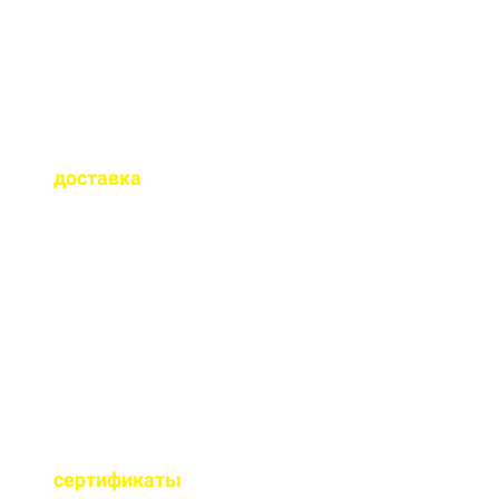
Как быстро
осуществляется
доставка
?
Сроки доставки зависят
от удаленности от РБУ,
времени заказа, и,
обычно, составляет до 1-
2 часов.
Имеются ли
сертификаты