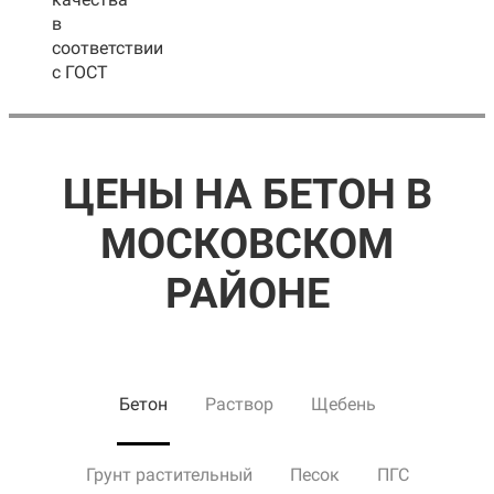
в
соответствии
с ГОСТ
ЦЕНЫ НА БЕТОН В
МОСКОВСКОМ
РАЙОНЕ
Бетон
Раствор
Щебень
Грунт растительный
Песок
ПГС