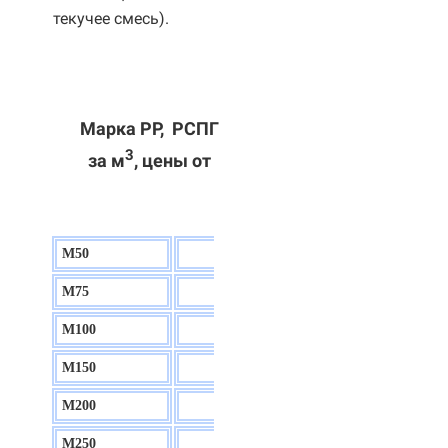
текучее смесь).
Марка РР, РСПГ
3
за м
, цены от
М50
130 р.
М75
140 р.
М100
150 р.
М150
160 р.
М200
170 р.
М250
180 р.