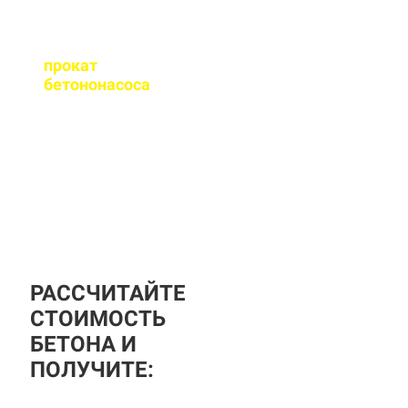
Оказываете ли вы
прокат
бетононасоса
?
За дополнительную
плату вы можете
заказать бетононасос,
аренда посуточная, либо
почасовая.
РАССЧИТАЙТЕ
СТОИМОСТЬ
БЕТОНА И
ПОЛУЧИТЕ: