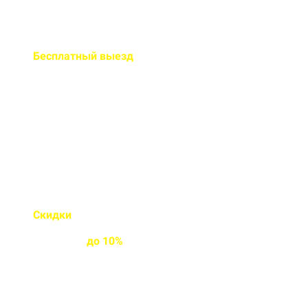
Бесплатный
выезд
специалиста на ваш объект
Правильно рассчитаем объем и
подберем класс прочности
бетона
Скидки
на объемы и
постоянным
клиентам
до
10%
Индивидуальные условия
работы для постоянных
клиентов