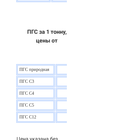
ПГС за 1 тонну,
цены от
ПГС природная
7,5
р.
ПГС С3
9,5 р.
ПГС С4
9,5
р.
ПГС С5
9,3
р.
ПГС С12
9,0
р.
Цена указана без