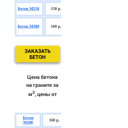
БСГТ С16/20
Бетон М250
150 р.
П2/П3
БСГТ
Бетон М300
160 р.
С18/22,5 П2/
П3
ЗАКАЗАТЬ
БЕТОН
Цена бетона
на граните за
3
м
, цены от
Бетон
БСГТ В7,5 П2/
160 р.
М100
П3