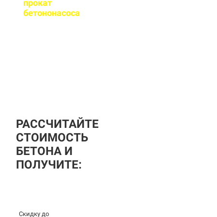
прокат
бетононасоса
?
За дополнительную
плату вы можете
заказать бетононасос,
аренда посуточная, либо
почасовая.
РАССЧИТАЙТЕ
СТОИМОСТЬ
БЕТОНА И
ПОЛУЧИТЕ:
Скидку до