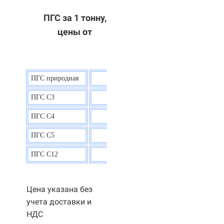
ПГС за 1 тонну,
цены от
ПГС природная
7,5
р.
ПГС С3
9,5 р.
ПГС С4
9,5
р.
ПГС С5
9,3
р.
ПГС С12
9,0
р.
Цена указана без
учета доставки и
НДС