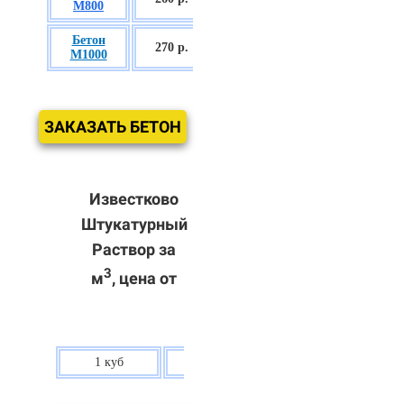
М800
П3
Бетон
БСГТ С60/75
270 р.
М1000
П3
ЗАКАЗАТЬ БЕТОН
Известково
Штукатурный
Раствор за
3
м
, цена от
1 куб
80 р.