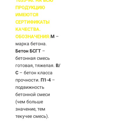
1035-96. НА ВСЮ
ПРОДУКЦИЮ
ИМЕЮТСЯ
СЕРТИФИКАТЫ
КАЧЕСТВА.
ОБОЗНАЧЕНИЯ:
М
–
марка бетона.
Бетон БСГТ
–
бетонная смесь
готовая, тяжелая.
B/
С
– бетон класса
прочности.
П1-4
–
подвижность
бетонной смеси
(чем больше
значение, тем
текучее смесь).