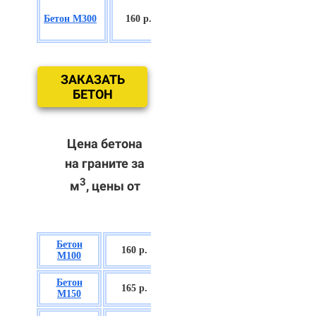
БСГТ
Бетон М300
160 р.
С18/22,5 П2/
П3
ЗАКАЗАТЬ
БЕТОН
Цена бетона
на граните за
3
м
, цены от
Бетон
БСГТ В7,5 П2/
160 р.
М100
П3
Бетон
БСГТ С8/10
165 р.
М150
П2/П3