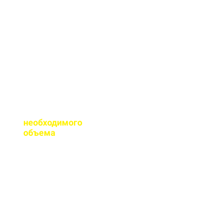
сертификаты качества
на весь бетон,
выпускаемый нашим
заводом.
Помогаете ли с
расчетом
необходимого
объема
?
Конечно, при
необходимости, наш
специалист выезжает
на объект для
точного расчета
бетона.