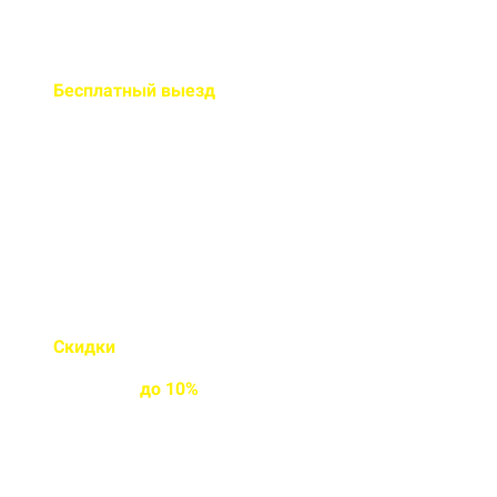
Бесплатный
выезд
специалиста на ваш объект
Правильно рассчитаем объем и
подберем класс прочности
бетона
Скидки
на объемы и
постоянным
клиентам
до
10%
Индивидуальные условия
работы для постоянных
клиентов