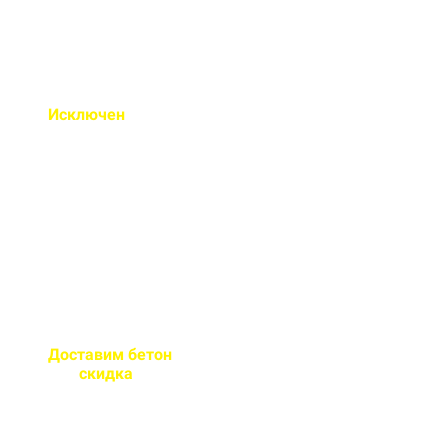
Исключен
недолив или
несоответствие марки
бетона
Все машины проходят
контрольное взвешивание
перед отправкой
Доставим бетон
за 2 часа
или
скидка
на доставку
Большой парк своей
автотехники гарантирует сроки
поставки