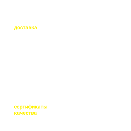
Как быстро
осуществляется
доставка
?
Сроки доставки зависят
от удаленности от РБУ,
времени заказа, и,
обычно, составляет до 1-
2 часов.
Имеются ли
сертификаты
качества
на бетон?
Мы имеем все
необходимые