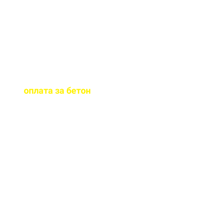
бетона.
Когда
осуществляется
оплата за бетон
?
Оплату можно
осуществить до и,
непосредственно, при
доставке бетона на ваш
объект.
Оказываете ли вы