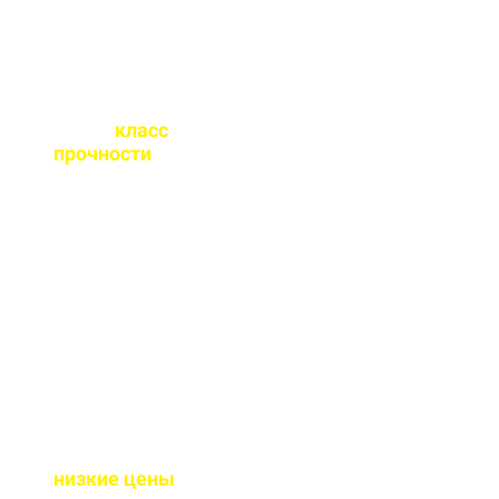
Какой
класс
прочности
бетона
вы выпускаете?
От М100 до М450 - этого
хватает закрыть любые
работы. Если вы не
знаете какой вам нужен
- поможем с выбором.
Почему у вас такие
низкие цены
?