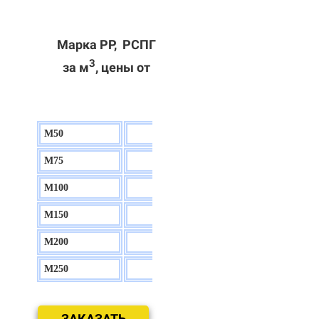
Марка РР, РСПГ
3
за м
, цены от
М50
130 р.
М75
140 р.
М100
150 р.
М150
160 р.
М200
170 р.
М250
180 р.
ЗАКАЗАТЬ