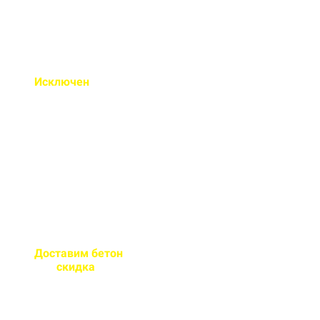
Исключен
недолив или
несоответствие марки
бетона
Все машины проходят
контрольное взвешивание
перед отправкой
Доставим бетон
за 2 часа
или
скидка
на доставку
Большой парк своей
автотехники гарантирует сроки
поставки