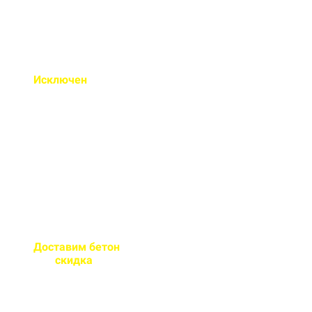
Исключен
недолив или
несоответствие марки
бетона
Все машины проходят
контрольное взвешивание
перед отправкой
Доставим бетон
за 2 часа
или
скидка
на доставку
Большой парк своей
автотехники гарантирует сроки
поставки