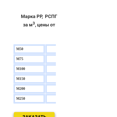
Марка РР, РСПГ
3
за м
, цены от
М50
130 р.
М75
140 р.
М100
150 р.
М150
160 р.
М200
170 р.
М250
180 р.
ЗАКАЗАТЬ