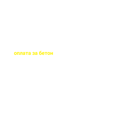
бетона.
Когда
осуществляется
оплата за бетон
?
Оплату можно
осуществить до и,
непосредственно, при
доставке бетона на ваш
объект.
Оказываете ли вы