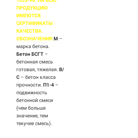
1035-96. НА ВСЮ
ПРОДУКЦИЮ
ИМЕЮТСЯ
СЕРТИФИКАТЫ
КАЧЕСТВА.
ОБОЗНАЧЕНИЯ:
М
–
марка бетона.
Бетон БСГТ
–
бетонная смесь
готовая, тяжелая.
B/
С
– бетон класса
прочности.
П1-4
–
подвижность
бетонной смеси
(чем больше
значение, тем
текучее смесь).