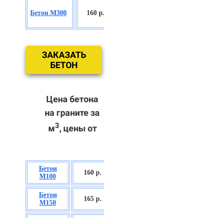
БСГТ
Бетон М300
160 р.
С18/22,5 П2/
П3
ЗАКАЗАТЬ
БЕТОН
Цена бетона
на граните за
3
м
, цены от
Бетон
БСГТ В7,5 П2/
160 р.
М100
П3
Бетон
БСГТ С8/10
165 р.
М150
П2/П3