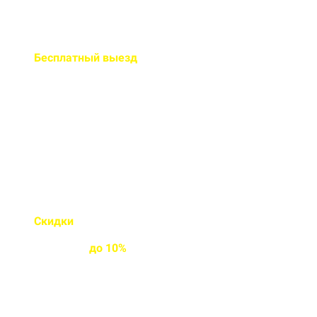
Бесплатный
выезд
специалиста на ваш объект
Правильно рассчитаем объем и
подберем класс прочности
бетона
Скидки
на объемы и
постоянным
клиентам
до
10%
Индивидуальные условия
работы для постоянных
клиентов