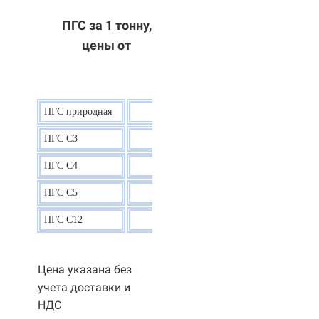
ПГС за 1 тонну,
цены от
ПГС природная
7,5
р.
ПГС С3
9,5 р.
ПГС С4
9,5
р.
ПГС С5
9,3
р.
ПГС С12
9,0
р.
Цена указана без
учета доставки и
НДС