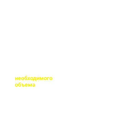
сертификаты качества
на весь бетон,
выпускаемый нашим
заводом.
Помогаете ли с
расчетом
необходимого
объема
?
Конечно, при
необходимости, наш
специалист выезжает
на объект для
точного расчета
бетона.