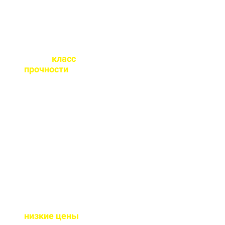
Какой
класс
прочности
бетона
вы выпускаете?
От М100 до М450 - этого
хватает закрыть любые
работы. Если вы не
знаете какой вам нужен
- поможем с выбором.
Почему у вас такие
низкие цены
?