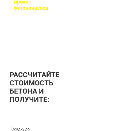
прокат
бетононасоса
?
За дополнительную
плату вы можете
заказать бетононасос,
аренда посуточная, либо
почасовая.
РАССЧИТАЙТЕ
СТОИМОСТЬ
БЕТОНА И
ПОЛУЧИТЕ:
Скидку до