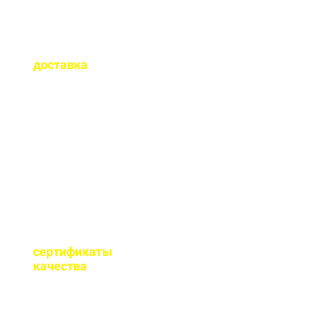
Как быстро
осуществляется
доставка
?
Сроки доставки зависят
от удаленности от РБУ,
времени заказа, и,
обычно, составляет до 1-
2 часов.
Имеются ли
сертификаты
качества
на бетон?
Мы имеем все
необходимые