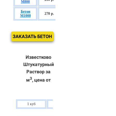
М800
П3
Бетон
БСГТ С60/75
270 р.
М1000
П3
ЗАКАЗАТЬ БЕТОН
Известково
Штукатурный
Раствор за
3
м
, цена от
1 куб
80 р.