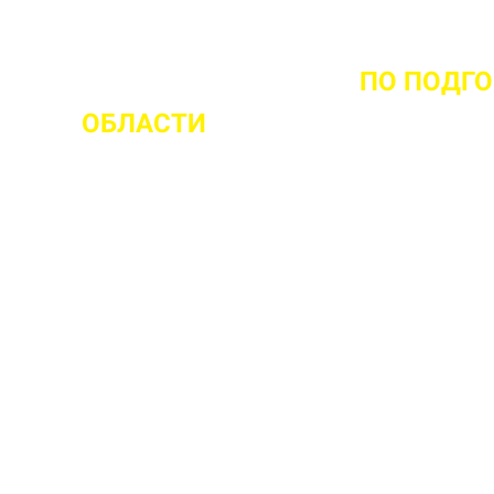
ОМЕНТА ВЫЕЗДА НА ОБЪЕКТ
ПО ПОДГ
ОБЛАСТИ
 ваш объект
 прочности бетона