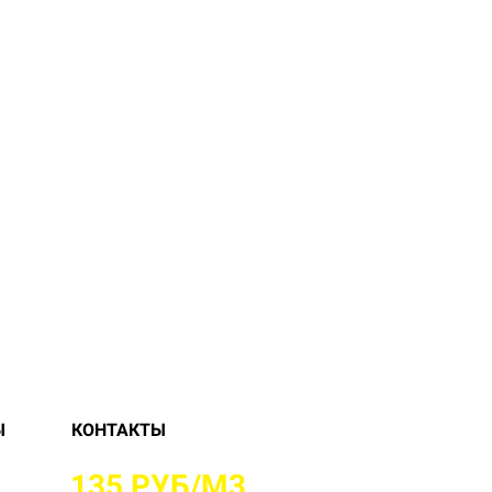
Ы
КОНТАКТЫ
Е ОТ
135 РУБ/М3