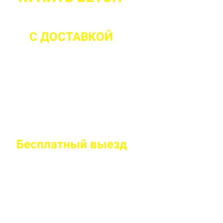
С ДОСТАВКОЙ
ДО 2 ЧАСОВ С М
Бесплатный
выезд
специалиста на
Правильно рассчитаем объем и подберем класс