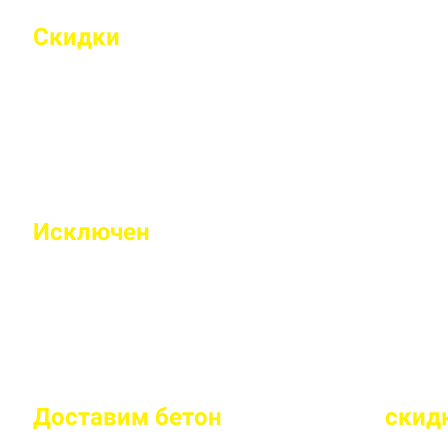
Скидки
на объемы и постоянным 
Индивидуальные условия работы для постоянн
Исключен
недолив или несоответс
Все машины проходят контрольное взвешивание
Доставим бетон
за 2 часа
или
скид