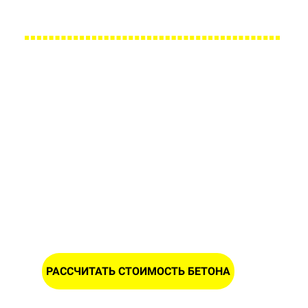
Большой парк своей автотехники гарантирует с
Заполните форму и получите
расчет стоимости бетона в
Подгорье
ИМЯ
НОМЕР ТЕЛЕФОНА *
РАССЧИТАТЬ СТОИМОСТЬ БЕТОНА