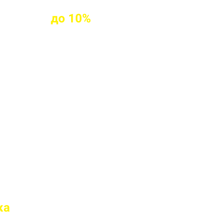
клиентам
до
10%
ых клиентов
твие марки бетона
 перед отправкой
ка
на доставку