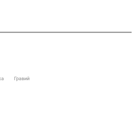
ка
Гравий