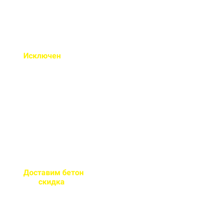
Исключен
недолив или
несоответствие марки
бетона
Все машины проходят
контрольное взвешивание
перед отправкой
Доставим бетон
за 2 часа
или
скидка
на доставку
Большой парк своей
автотехники гарантирует сроки
поставки