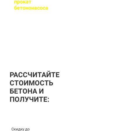
прокат
бетононасоса
?
За дополнительную
плату вы можете
заказать бетононасос,
аренда посуточная, либо
почасовая.
РАССЧИТАЙТЕ
СТОИМОСТЬ
БЕТОНА И
ПОЛУЧИТЕ:
Скидку до