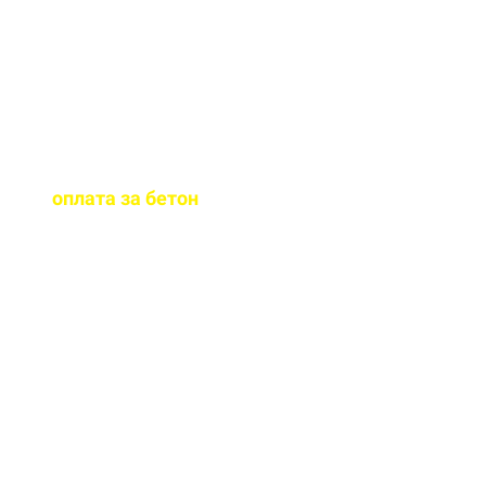
бетона.
Когда
осуществляется
оплата за бетон
?
Оплату можно
осуществить до и,
непосредственно, при
доставке бетона на ваш
объект.
Оказываете ли вы