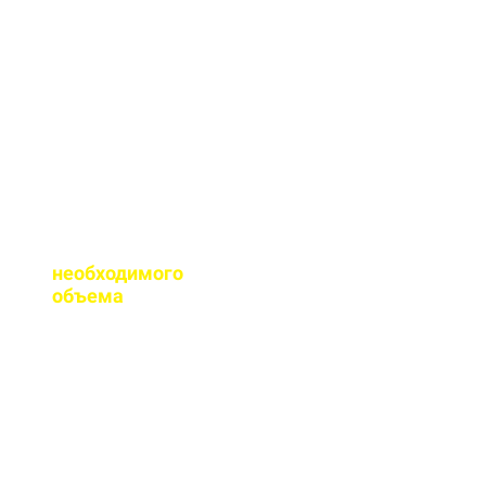
сертификаты качества
на весь бетон,
выпускаемый нашим
заводом.
Помогаете ли с
расчетом
необходимого
объема
?
Конечно, при
необходимости, наш
специалист выезжает
на объект для
точного расчета
бетона.