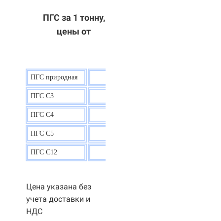
ПГС за 1 тонну,
цены от
ПГС природная
7,5
р.
ПГС С3
9,5 р.
ПГС С4
9,5
р.
ПГС С5
9,3
р.
ПГС С12
9,0
р.
Цена указана без
учета доставки и
НДС