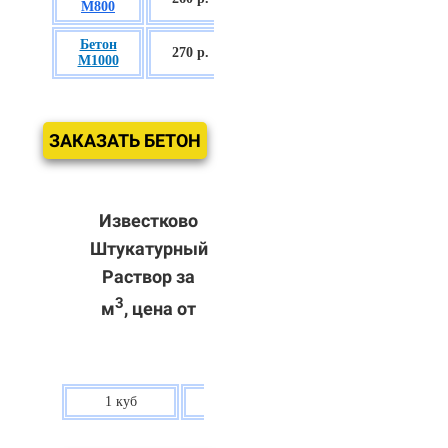
М800
П3
Бетон
БСГТ С60/75
270 р.
М1000
П3
ЗАКАЗАТЬ БЕТОН
Известково
Штукатурный
Раствор за
3
м
, цена от
1 куб
80 р.