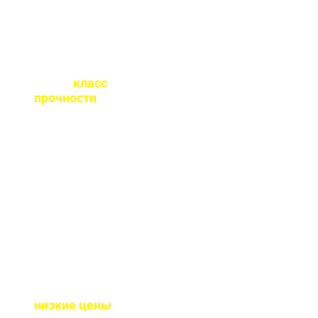
Какой
класс
прочности
бетона
вы выпускаете?
От М100 до М450 - этого
хватает закрыть любые
работы. Если вы не
знаете какой вам нужен
- поможем с выбором.
Почему у вас такие
низкие цены
?