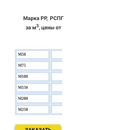
Марка РР, РСПГ
3
за м
, цены от
М50
130 р.
М75
140 р.
М100
150 р.
М150
160 р.
М200
170 р.
М250
180 р.
ЗАКАЗАТЬ