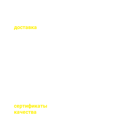
Как быстро
осуществляется
доставка
?
Сроки доставки зависят
от удаленности от РБУ,
времени заказа, и,
обычно, составляет до 1-
2 часов.
Имеются ли
сертификаты
качества
на бетон?
Мы имеем все
необходимые