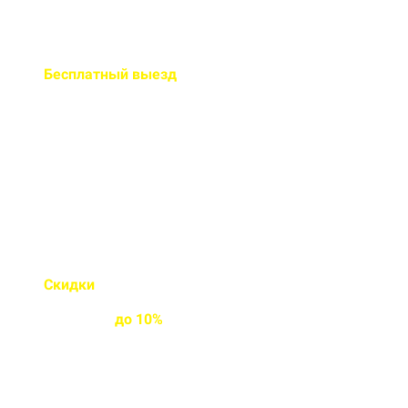
Бесплатный
выезд
специалиста на ваш объект
Правильно рассчитаем объем и
подберем класс прочности
бетона
Скидки
на объемы и
постоянным
клиентам
до
10%
Индивидуальные условия
работы для постоянных
клиентов