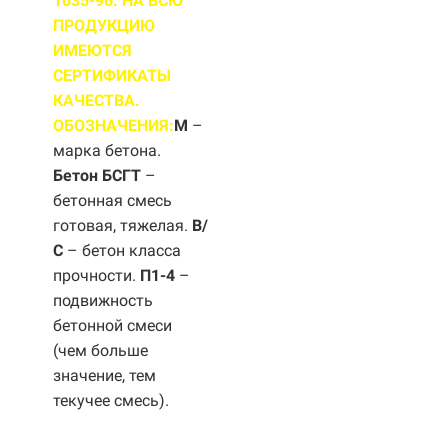
1035-96. НА ВСЮ
ПРОДУКЦИЮ
ИМЕЮТСЯ
СЕРТИФИКАТЫ
КАЧЕСТВА.
ОБОЗНАЧЕНИЯ:
М
–
марка бетона.
Бетон БСГТ
–
бетонная смесь
готовая, тяжелая.
B/
С
– бетон класса
прочности.
П1-4
–
подвижность
бетонной смеси
(чем больше
значение, тем
текучее смесь).