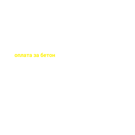
бетона.
Когда
осуществляется
оплата за бетон
?
Оплату можно
осуществить до и,
непосредственно, при
доставке бетона на ваш
объект.
Оказываете ли вы