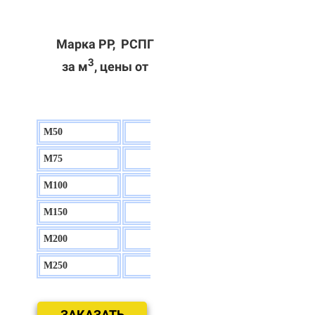
Марка РР, РСПГ
3
за м
, цены от
М50
130 р.
М75
140 р.
М100
150 р.
М150
160 р.
М200
170 р.
М250
180 р.
ЗАКАЗАТЬ