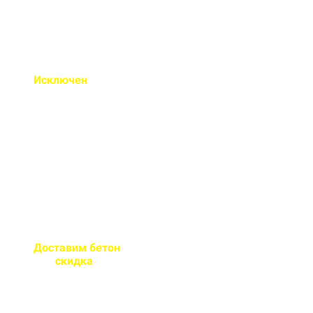
Исключен
недолив или
несоответствие марки
бетона
Все машины проходят
контрольное взвешивание
перед отправкой
Доставим бетон
за 2 часа
или
скидка
на доставку
Большой парк своей
автотехники гарантирует сроки
поставки