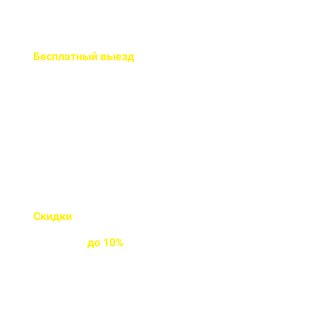
Бесплатный
выезд
специалиста на ваш объект
Правильно рассчитаем объем и
подберем класс прочности
бетона
Скидки
на объемы и
постоянным
клиентам
до
10%
Индивидуальные условия
работы для постоянных
клиентов