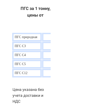
ПГС за 1 тонну,
цены от
ПГС природная
7,5
р.
ПГС С3
9,5 р.
ПГС С4
9,5
р.
ПГС С5
9,3
р.
ПГС С12
9,0
р.
Цена указана без
учета доставки и
НДС