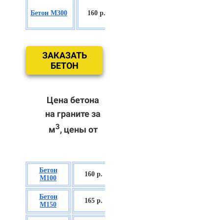
БСГТ
Бетон М300
160 р.
С18/22,5 П2/
П3
ЗАКАЗАТЬ
БЕТОН
Цена бетона
на граните за
3
м
, цены от
Бетон
БСГТ В7,5 П2/
160 р.
М100
П3
Бетон
БСГТ С8/10
165 р.
М150
П2/П3