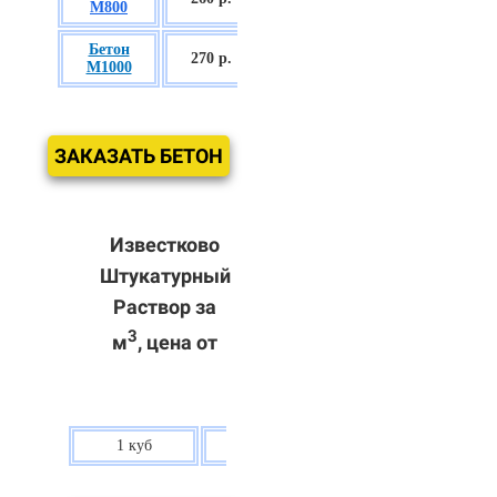
М800
П3
Бетон
БСГТ С60/75
270 р.
М1000
П3
ЗАКАЗАТЬ БЕТОН
Известково
Штукатурный
Раствор за
3
м
, цена от
1 куб
80 р.