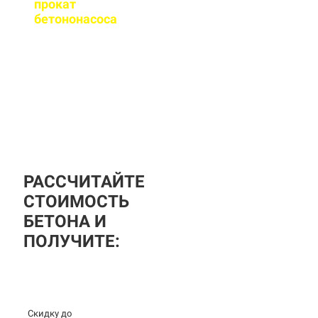
прокат
бетононасоса
?
За дополнительную
плату вы можете
заказать бетононасос,
аренда посуточная, либо
почасовая.
РАССЧИТАЙТЕ
СТОИМОСТЬ
БЕТОНА И
ПОЛУЧИТЕ:
Скидку до