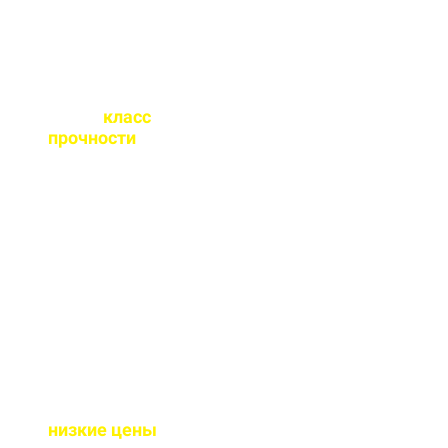
Какой
класс
прочности
бетона
вы выпускаете?
От М100 до М450 - этого
хватает закрыть любые
работы. Если вы не
знаете какой вам нужен
- поможем с выбором.
Почему у вас такие
низкие цены
?