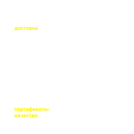
Как быстро
осуществляется
доставка
?
Сроки доставки зависят
от удаленности от РБУ,
времени заказа, и,
обычно, составляет до 1-
2 часов.
Имеются ли
сертификаты
качества
на бетон?
Мы имеем все
необходимые