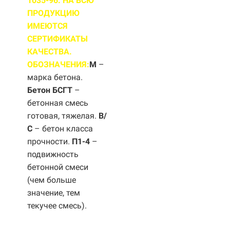
1035-96. НА ВСЮ
ПРОДУКЦИЮ
ИМЕЮТСЯ
СЕРТИФИКАТЫ
КАЧЕСТВА.
ОБОЗНАЧЕНИЯ:
М
–
марка бетона.
Бетон БСГТ
–
бетонная смесь
готовая, тяжелая.
B/
С
– бетон класса
прочности.
П1-4
–
подвижность
бетонной смеси
(чем больше
значение, тем
текучее смесь).