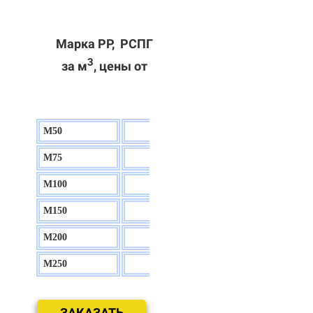
Марка РР, РСПГ
3
за м
, цены от
М50
130 р.
М75
140 р.
М100
150 р.
М150
160 р.
М200
170 р.
М250
180 р.
ЗАКАЗАТЬ