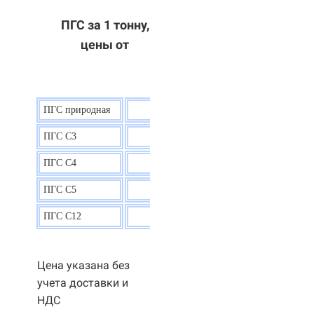
ПГС за 1 тонну,
цены от
ПГС природная
7,5
р.
ПГС С3
9,5 р.
ПГС С4
9,5
р.
ПГС С5
9,3
р.
ПГС С12
9,0
р.
Цена указана без
учета доставки и
НДС