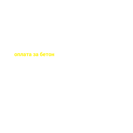
бетона.
Когда
осуществляется
оплата за бетон
?
Оплату можно
осуществить до и,
непосредственно, при
доставке бетона на ваш
объект.
Оказываете ли вы