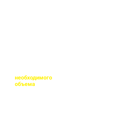
сертификаты качества
на весь бетон,
выпускаемый нашим
заводом.
Помогаете ли с
расчетом
необходимого
объема
?
Конечно, при
необходимости, наш
специалист выезжает
на объект для
точного расчета
бетона.