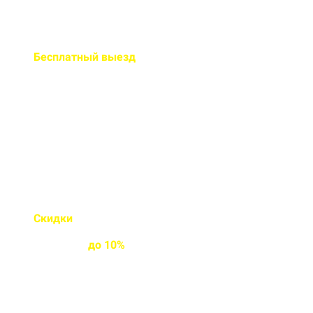
Бесплатный
выезд
специалиста на ваш объект
Правильно рассчитаем объем и
подберем класс прочности
бетона
Скидки
на объемы и
постоянным
клиентам
до
10%
Индивидуальные условия
работы для постоянных
клиентов