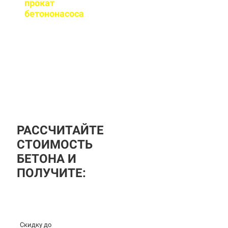
прокат
бетононасоса
?
За дополнительную
плату вы можете
заказать бетононасос,
аренда посуточная, либо
почасовая.
РАССЧИТАЙТЕ
СТОИМОСТЬ
БЕТОНА И
ПОЛУЧИТЕ:
Скидку до