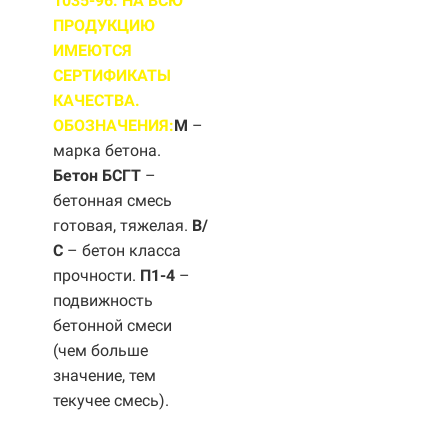
1035-96. НА ВСЮ
ПРОДУКЦИЮ
ИМЕЮТСЯ
СЕРТИФИКАТЫ
КАЧЕСТВА.
ОБОЗНАЧЕНИЯ:
М
–
марка бетона.
Бетон БСГТ
–
бетонная смесь
готовая, тяжелая.
B/
С
– бетон класса
прочности.
П1-4
–
подвижность
бетонной смеси
(чем больше
значение, тем
текучее смесь).