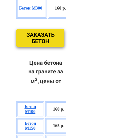
БСГТ
Бетон М300
160 р.
С18/22,5 П2/
П3
ЗАКАЗАТЬ
БЕТОН
Цена бетона
на граните за
3
м
, цены от
Бетон
БСГТ В7,5 П2/
160 р.
М100
П3
Бетон
БСГТ С8/10
165 р.
М150
П2/П3