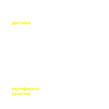
Как быстро
осуществляется
доставка
?
Сроки доставки зависят
от удаленности от РБУ,
времени заказа, и,
обычно, составляет до 1-
2 часов.
Имеются ли
сертификаты
качества
на бетон?
Мы имеем все
необходимые