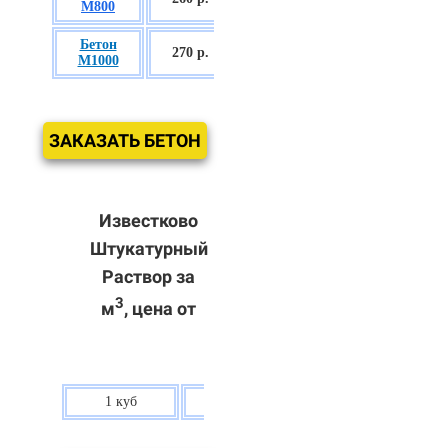
М800
П3
Бетон
БСГТ С60/75
270 р.
М1000
П3
ЗАКАЗАТЬ БЕТОН
Известково
Штукатурный
Раствор за
3
м
, цена от
1 куб
80 р.