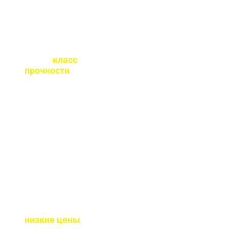
Какой
класс
прочности
бетона
вы выпускаете?
От М100 до М450 - этого
хватает закрыть любые
работы. Если вы не
знаете какой вам нужен
- поможем с выбором.
Почему у вас такие
низкие цены
?