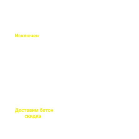
Исключен
недолив или
несоответствие марки
бетона
Все машины проходят
контрольное взвешивание
перед отправкой
Доставим бетон
за 2 часа
или
скидка
на доставку
Большой парк своей
автотехники гарантирует сроки
поставки