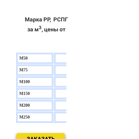
Марка РР, РСПГ
3
за м
, цены от
М50
130 р.
М75
140 р.
М100
150 р.
М150
160 р.
М200
170 р.
М250
180 р.
ЗАКАЗАТЬ