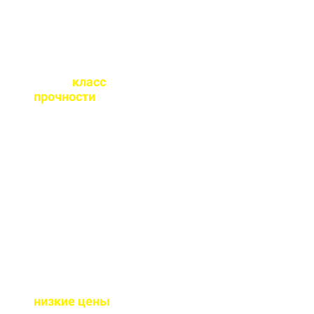
Какой
класс
прочности
бетона
вы выпускаете?
От М100 до М450 - этого
хватает закрыть любые
работы. Если вы не
знаете какой вам нужен
- поможем с выбором.
Почему у вас такие
низкие цены
?