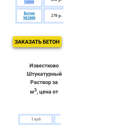
М800
П3
Бетон
БСГТ С60/75
270 р.
М1000
П3
ЗАКАЗАТЬ БЕТОН
Известково
Штукатурный
Раствор за
3
м
, цена от
1 куб
80 р.