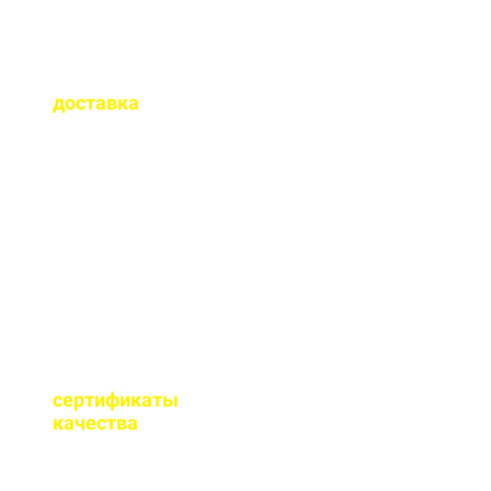
Как быстро
осуществляется
доставка
?
Сроки доставки зависят
от удаленности от РБУ,
времени заказа, и,
обычно, составляет до 1-
2 часов.
Имеются ли
сертификаты
качества
на бетон?
Мы имеем все
необходимые