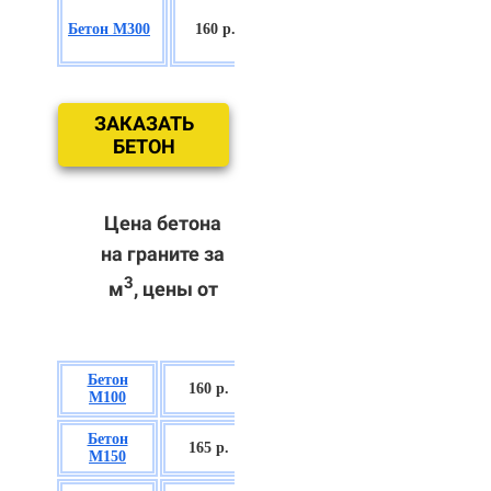
БСГТ
Бетон М300
160 р.
С18/22,5 П2/
П3
ЗАКАЗАТЬ
БЕТОН
Цена бетона
на граните за
3
м
, цены от
Бетон
БСГТ В7,5 П2/
160 р.
М100
П3
Бетон
БСГТ С8/10
165 р.
М150
П2/П3