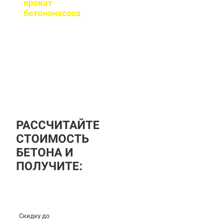
прокат
бетононасоса
?
За дополнительную
плату вы можете
заказать бетононасос,
аренда посуточная, либо
почасовая.
РАССЧИТАЙТЕ
СТОИМОСТЬ
БЕТОНА И
ПОЛУЧИТЕ:
Скидку до