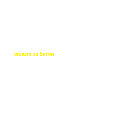
бетона.
Когда
осуществляется
оплата за бетон
?
Оплату можно
осуществить до и,
непосредственно, при
доставке бетона на ваш
объект.
Оказываете ли вы