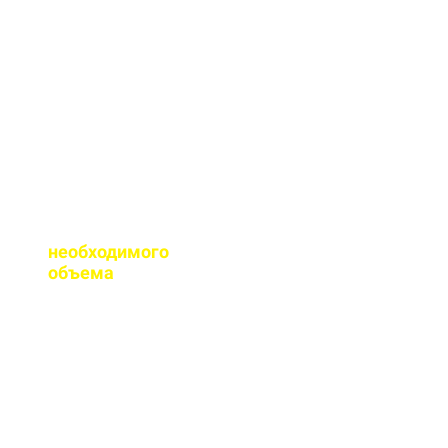
сертификаты качества
на весь бетон,
выпускаемый нашим
заводом.
Помогаете ли с
расчетом
необходимого
объема
?
Конечно, при
необходимости, наш
специалист выезжает
на объект для
точного расчета
бетона.