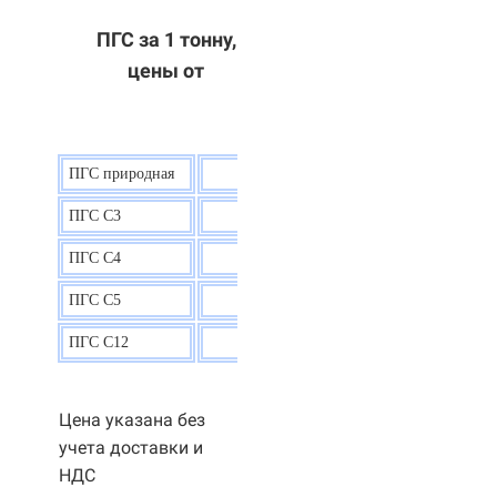
ПГС за 1 тонну,
цены от
ПГС природная
7,5
р.
ПГС С3
9,5 р.
ПГС С4
9,5
р.
ПГС С5
9,3
р.
ПГС С12
9,0
р.
Цена указана без
учета доставки и
НДС