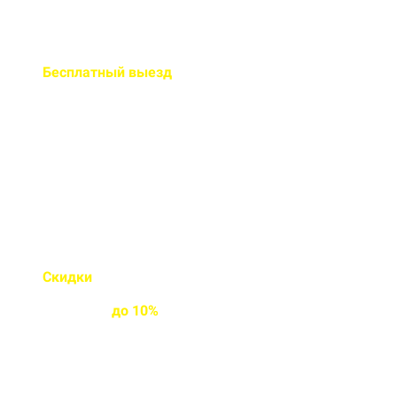
Бесплатный
выезд
специалиста на ваш объект
Правильно рассчитаем объем и
подберем класс прочности
бетона
Скидки
на объемы и
постоянным
клиентам
до
10%
Индивидуальные условия
работы для постоянных
клиентов