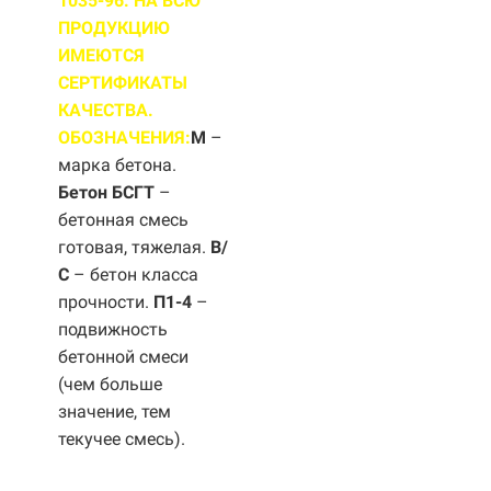
1035-96. НА ВСЮ
ПРОДУКЦИЮ
ИМЕЮТСЯ
СЕРТИФИКАТЫ
КАЧЕСТВА.
ОБОЗНАЧЕНИЯ:
М
–
марка бетона.
Бетон БСГТ
–
бетонная смесь
готовая, тяжелая.
B/
С
– бетон класса
прочности.
П1-4
–
подвижность
бетонной смеси
(чем больше
значение, тем
текучее смесь).