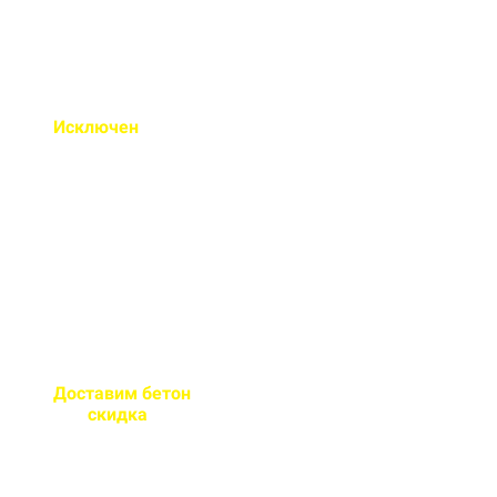
Исключен
недолив или
несоответствие марки
бетона
Все машины проходят
контрольное взвешивание
перед отправкой
Доставим бетон
за 2 часа
или
скидка
на доставку
Большой парк своей
автотехники гарантирует сроки
поставки