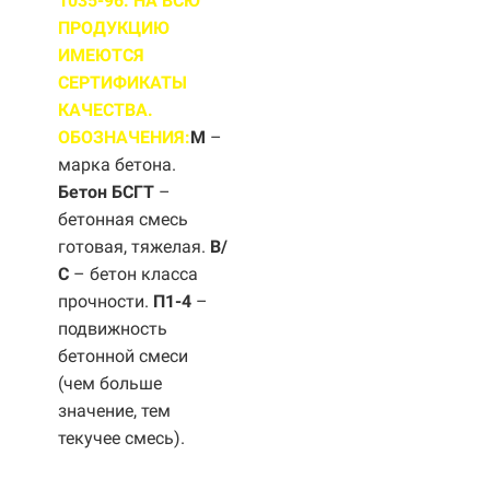
1035-96. НА ВСЮ
ПРОДУКЦИЮ
ИМЕЮТСЯ
СЕРТИФИКАТЫ
КАЧЕСТВА.
ОБОЗНАЧЕНИЯ:
М
–
марка бетона.
Бетон БСГТ
–
бетонная смесь
готовая, тяжелая.
B/
С
– бетон класса
прочности.
П1-4
–
подвижность
бетонной смеси
(чем больше
значение, тем
текучее смесь).