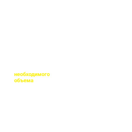
сертификаты качества
на весь бетон,
выпускаемый нашим
заводом.
Помогаете ли с
расчетом
необходимого
объема
?
Конечно, при
необходимости, наш
специалист выезжает
на объект для
точного расчета
бетона.