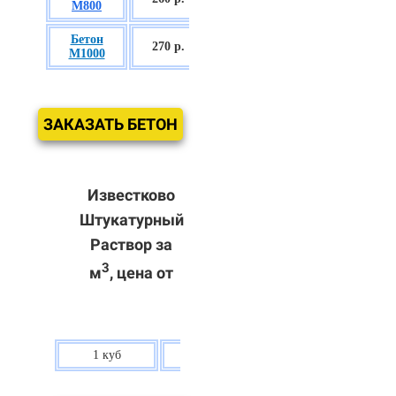
М800
П3
Бетон
БСГТ С60/75
270 р.
М1000
П3
ЗАКАЗАТЬ БЕТОН
Известково
Штукатурный
Раствор за
3
м
, цена от
1 куб
80 р.