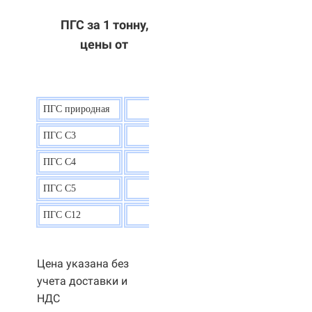
ПГС за 1 тонну,
цены от
ПГС природная
7,5
р.
ПГС С3
9,5 р.
ПГС С4
9,5
р.
ПГС С5
9,3
р.
ПГС С12
9,0
р.
Цена указана без
учета доставки и
НДС