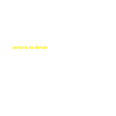
бетона.
Когда
осуществляется
оплата за бетон
?
Оплату можно
осуществить до и,
непосредственно, при
доставке бетона на ваш
объект.
Оказываете ли вы