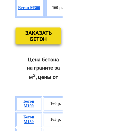
БСГТ
Бетон М300
160 р.
С18/22,5 П2/
П3
ЗАКАЗАТЬ
БЕТОН
Цена бетона
на граните за
3
м
, цены от
Бетон
БСГТ В7,5 П2/
160 р.
М100
П3
Бетон
БСГТ С8/10
165 р.
М150
П2/П3