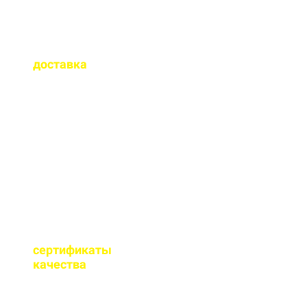
Как быстро
осуществляется
доставка
?
Сроки доставки зависят
от удаленности от РБУ,
времени заказа, и,
обычно, составляет до 1-
2 часов.
Имеются ли
сертификаты
качества
на бетон?
Мы имеем все
необходимые