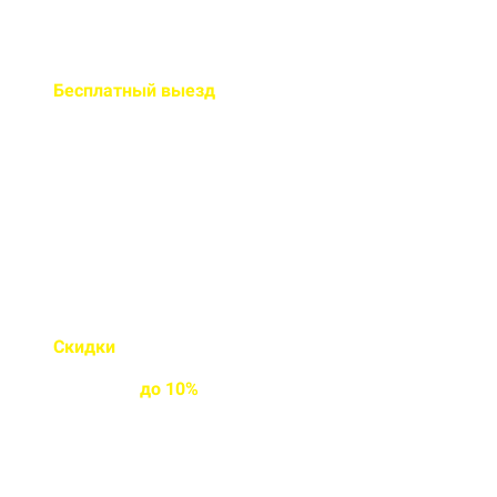
Бесплатный
выезд
специалиста на ваш объект
Правильно рассчитаем объем и
подберем класс прочности
бетона
Скидки
на объемы и
постоянным
клиентам
до
10%
Индивидуальные условия
работы для постоянных
клиентов