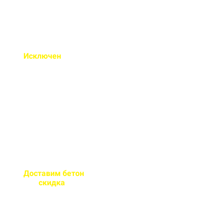
Исключен
недолив или
несоответствие марки
бетона
Все машины проходят
контрольное взвешивание
перед отправкой
Доставим бетон
за 2 часа
или
скидка
на доставку
Большой парк своей
автотехники гарантирует сроки
поставки