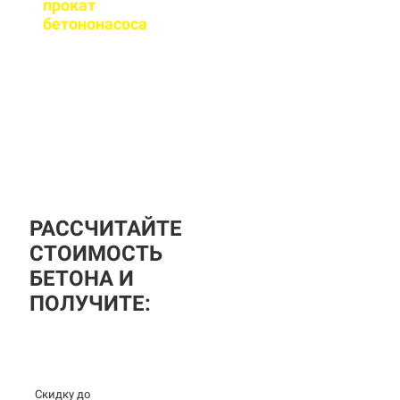
прокат
бетононасоса
?
За дополнительную
плату вы можете
заказать бетононасос,
аренда посуточная, либо
почасовая.
РАССЧИТАЙТЕ
СТОИМОСТЬ
БЕТОНА И
ПОЛУЧИТЕ:
Скидку до