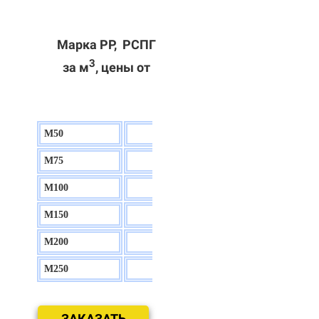
Марка РР, РСПГ
3
за м
, цены от
М50
130 р.
М75
140 р.
М100
150 р.
М150
160 р.
М200
170 р.
М250
180 р.
ЗАКАЗАТЬ