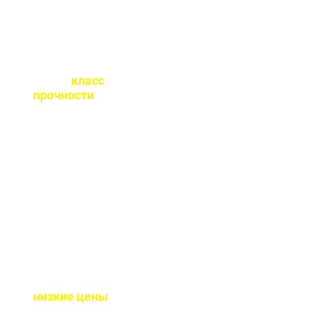
Какой
класс
прочности
бетона
вы выпускаете?
От М100 до М450 - этого
хватает закрыть любые
работы. Если вы не
знаете какой вам нужен
- поможем с выбором.
Почему у вас такие
низкие цены
?