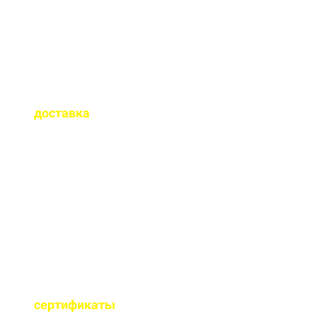
Как быстро
осуществляется
доставка
?
Сроки доставки зависят
от удаленности от РБУ,
времени заказа, и,
обычно, составляет до 1-
2 часов.
Имеются ли
сертификаты