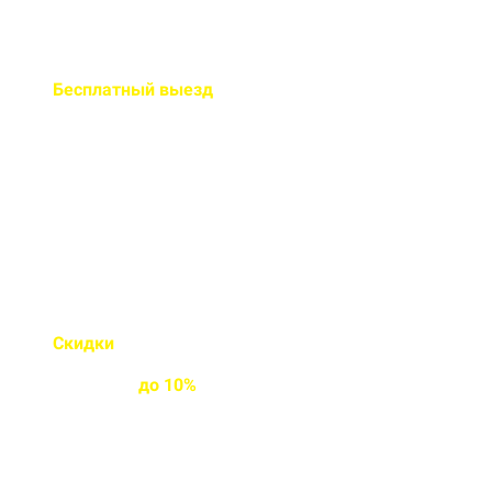
Бесплатный
выезд
специалиста на ваш объект
Правильно рассчитаем объем и
подберем класс прочности
бетона
Скидки
на объемы и
постоянным
клиентам
до
10%
Индивидуальные условия
работы для постоянных
клиентов