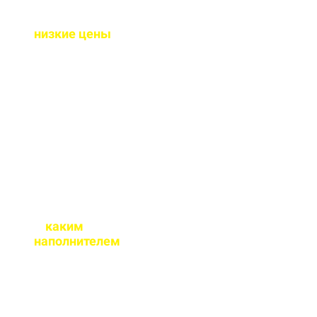
Почему у вас такие
низкие цены
?
Потому что у нас свое
производство и оптовые
закупки сырья, и мы
являемся
производителем, а не
посредниками.
С
каким
наполнителем
бетон вы
реализуете?
Наш бетон производится
как на гравии так и на