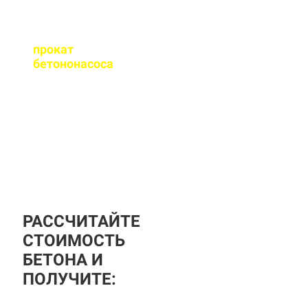
Оказываете ли вы
прокат
бетононасоса
?
За дополнительную
плату вы можете
заказать бетононасос,
аренда посуточная, либо
почасовая.
РАССЧИТАЙТЕ
СТОИМОСТЬ
БЕТОНА И
ПОЛУЧИТЕ: