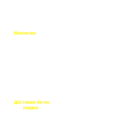
Исключен
недолив или
несоответствие марки
бетона
Все машины проходят
контрольное взвешивание
перед отправкой
Доставим бетон
за 2 часа
или
скидка
на доставку
Большой парк своей
автотехники гарантирует сроки
поставки