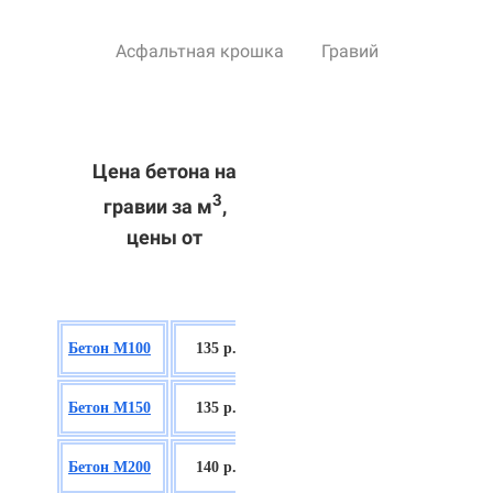
Асфальтная крошка
Гравий
Цена бетона на
3
гравии за м
,
цены от
БСГТ В7,5
Бетон М100
135 р.
П2/П3
БСГТ С8/10
Бетон М150
135 р.
П2/П3
БСГТ С12/15
Бетон М200
140 р.
П2/П3