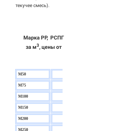
текучее смесь).
Марка РР, РСПГ
3
за м
, цены от
М50
130 р.
М75
140 р.
М100
150 р.
М150
160 р.
М200
170 р.
М250
180 р.