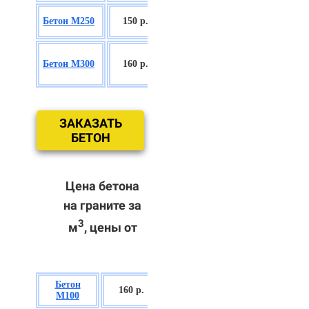
БСГТ С16/20
Бетон М250
150 р.
П2/П3
БСГТ
Бетон М300
160 р.
С18/22,5 П2/
П3
ЗАКАЗАТЬ
БЕТОН
Цена бетона
на граните за
3
м
, цены от
Бетон
БСГТ В7,5 П2/
160 р.
М100
П3