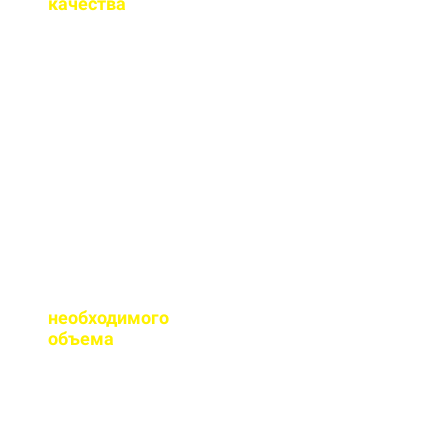
качества
на бетон?
Мы имеем все
необходимые
сертификаты качества
на весь бетон,
выпускаемый нашим
заводом.
Помогаете ли с
расчетом
необходимого
объема
?
Конечно, при
необходимости, наш
специалист выезжает
на объект для