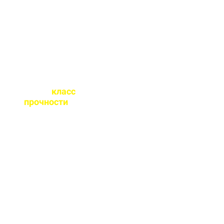
точного расчета
бетона.
Какой
класс
прочности
бетона
вы выпускаете?
От М100 до М450 - этого
хватает закрыть любые
работы. Если вы не
знаете какой вам нужен
- поможем с выбором.