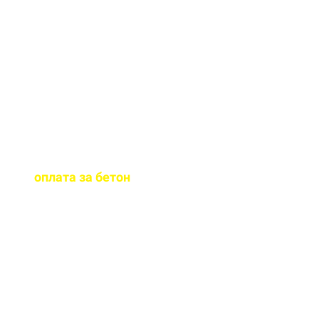
граните. При
необходимости окажем
помощь в подборе
бетона.
Когда
осуществляется
оплата за бетон
?
Оплату можно
осуществить до и,
непосредственно, при
доставке бетона на ваш
объект.