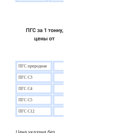
ПГС за 1 тонну,
цены от
ПГС природная
7,5
р.
ПГС С3
9,5 р.
ПГС С4
9,5
р.
ПГС С5
9,3
р.
ПГС С12
9,0
р.
Цена указана без