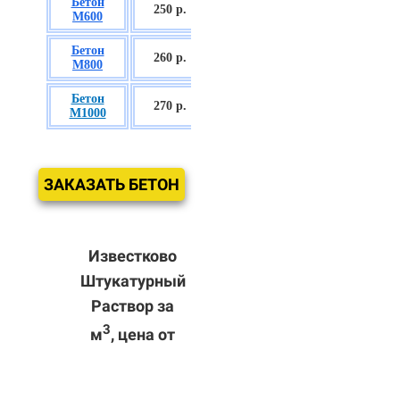
Бетон
БСГТ С35/45
250 р.
М600
П3
Бетон
БСГТ С50/60
260
р.
М800
П3
Бетон
БСГТ С60/75
270 р.
М1000
П3
ЗАКАЗАТЬ БЕТОН
Известково
Штукатурный
Раствор за
3
м
, цена от