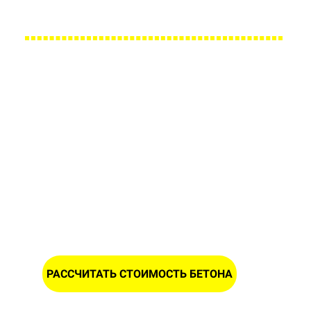
Большой парк своей автотехники гарантирует с
Заполните форму и получите
расчет стоимости бетона в
Тадулино
ИМЯ
НОМЕР ТЕЛЕФОНА *
РАССЧИТАТЬ СТОИМОСТЬ БЕТОНА