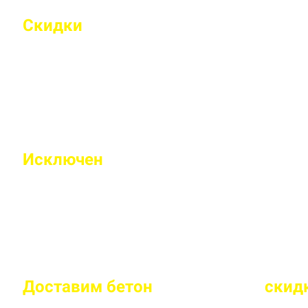
Скидки
на объемы и постоянным 
Индивидуальные условия работы для постоянн
Исключен
недолив или несоответс
Все машины проходят контрольное взвешивание
Доставим бетон
за 2 часа
или
скид