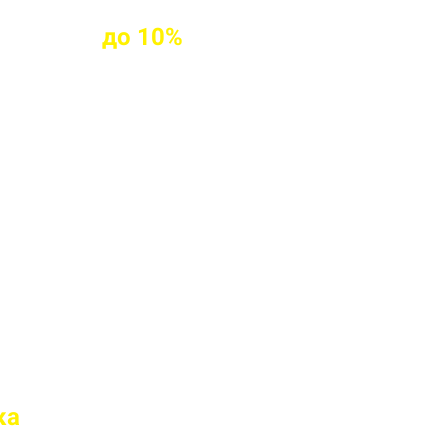
клиентам
до
10%
ых клиентов
твие марки бетона
 перед отправкой
ка
на доставку