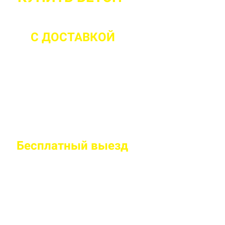
С ДОСТАВКОЙ
ДО 2 ЧАСОВ С М
Бесплатный
выезд
специалиста на
Правильно рассчитаем объем и подберем класс