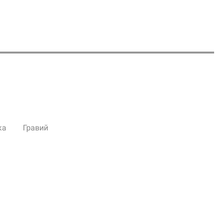
ка
Гравий