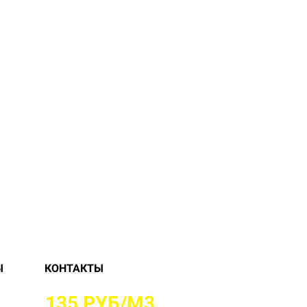
Ы
КОНТАКТЫ
О ОТ
135 РУБ/М3