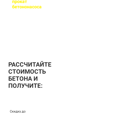
прокат
бетононасоса
?
За дополнительную
плату вы можете
заказать бетононасос,
аренда посуточная, либо
почасовая.
РАССЧИТАЙТЕ
СТОИМОСТЬ
БЕТОНА И
ПОЛУЧИТЕ:
Скидку до