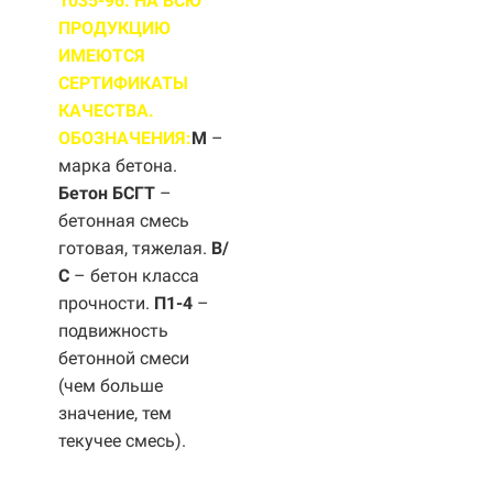
1035-96. НА ВСЮ
ПРОДУКЦИЮ
ИМЕЮТСЯ
СЕРТИФИКАТЫ
КАЧЕСТВА.
ОБОЗНАЧЕНИЯ:
М
–
марка бетона.
Бетон БСГТ
–
бетонная смесь
готовая, тяжелая.
B/
С
– бетон класса
прочности.
П1-4
–
подвижность
бетонной смеси
(чем больше
значение, тем
текучее смесь).