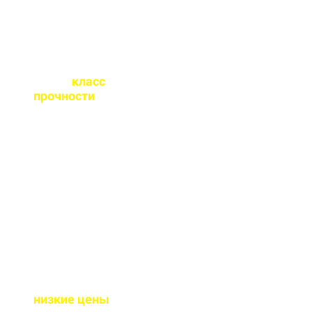
Какой
класс
прочности
бетона
вы выпускаете?
От М100 до М450 - этого
хватает закрыть любые
работы. Если вы не
знаете какой вам нужен
- поможем с выбором.
Почему у вас такие
низкие цены
?