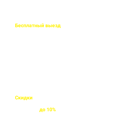
Бесплатный
выезд
специалиста на ваш объект
Правильно рассчитаем объем и
подберем класс прочности
бетона
Скидки
на объемы и
постоянным
клиентам
до
10%
Индивидуальные условия
работы для постоянных
клиентов