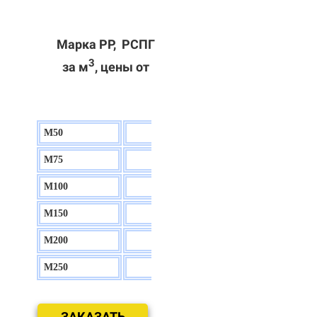
Марка РР, РСПГ
3
за м
, цены от
М50
130 р.
М75
140 р.
М100
150 р.
М150
160 р.
М200
170 р.
М250
180 р.
ЗАКАЗАТЬ