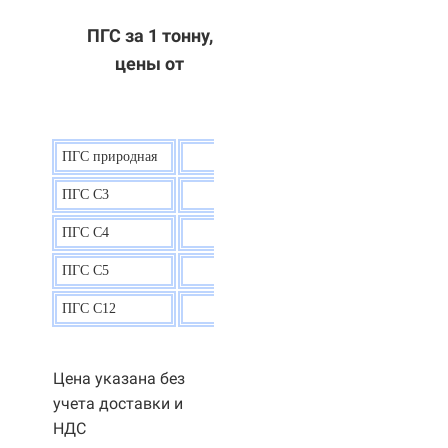
ПГС за 1 тонну,
цены от
ПГС природная
7,5
р.
ПГС С3
9,5 р.
ПГС С4
9,5
р.
ПГС С5
9,3
р.
ПГС С12
9,0
р.
Цена указана без
учета доставки и
НДС