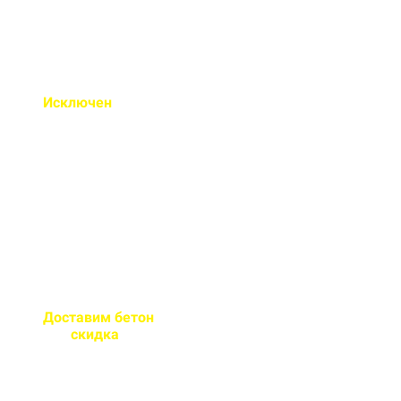
Исключен
недолив или
несоответствие марки
бетона
Все машины проходят
контрольное взвешивание
перед отправкой
Доставим бетон
за 2 часа
или
скидка
на доставку
Большой парк своей
автотехники гарантирует сроки
поставки