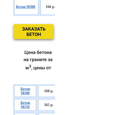
БСГТ
Бетон М300
160 р.
С18/22,5 П2/
П3
ЗАКАЗАТЬ
БЕТОН
Цена бетона
на граните за
3
м
, цены от
Бетон
БСГТ В7,5 П2/
160 р.
М100
П3
Бетон
БСГТ С8/10
165 р.
М150
П2/П3