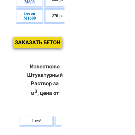
М800
П3
Бетон
БСГТ С60/75
270 р.
М1000
П3
ЗАКАЗАТЬ БЕТОН
Известково
Штукатурный
Раствор за
3
м
, цена от
1 куб
80 р.