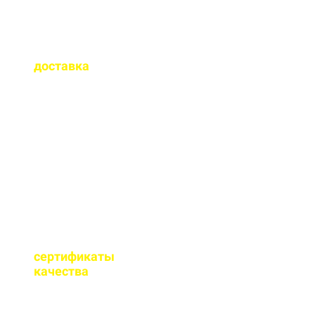
Как быстро
осуществляется
доставка
?
Сроки доставки зависят
от удаленности от РБУ,
времени заказа, и,
обычно, составляет до 1-
2 часов.
Имеются ли
сертификаты
качества
на бетон?
Мы имеем все
необходимые