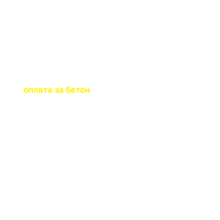
бетона.
Когда
осуществляется
оплата за бетон
?
Оплату можно
осуществить до и,
непосредственно, при
доставке бетона на ваш
объект.
Оказываете ли вы