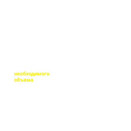
сертификаты качества
на весь бетон,
выпускаемый нашим
заводом.
Помогаете ли с
расчетом
необходимого
объема
?
Конечно, при
необходимости, наш
специалист выезжает
на объект для
точного расчета
бетона.