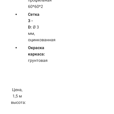
профильная
60*60*2
Сетка
3 -
D:
Ø 3
мм,
оцинкованная
Окраска
каркаса:
грунтовая
Цена,
1,5 м
высота: