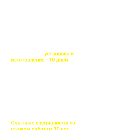
технологии и износостойкие
материалы
Оперативная
установка и
изготовление - 10 дней
Сборка и монтаж
производится согласно всем
стандартам качества
Опытные специалисты со
стажем работ от 10 лет