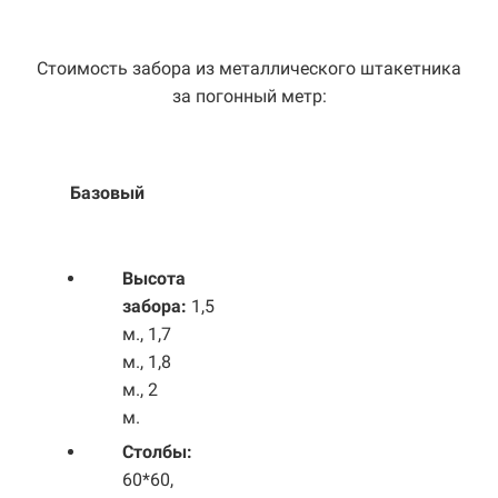
Стоимость забора из металлического штакетника
за погонный метр:
Базовый
Выс
ота
забора:
1,5
м., 1,7
м., 1,8
м., 2
м.
Столбы:
60*60,