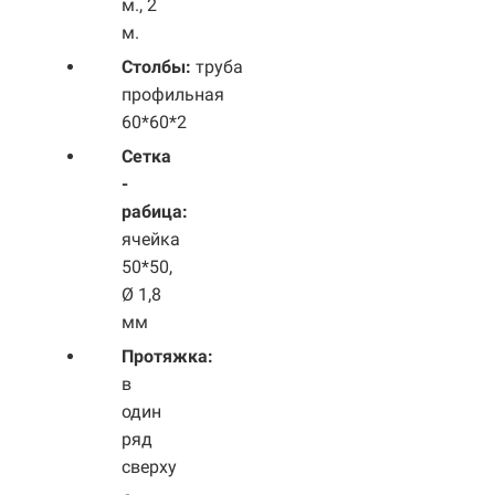
м., 2
м.
Столбы:
труба
профильная
60*60*2
Сетка
-
рабица:
ячейка
50*50,
Ø 1,8
мм
Протяжка:
в
один
ряд
сверху