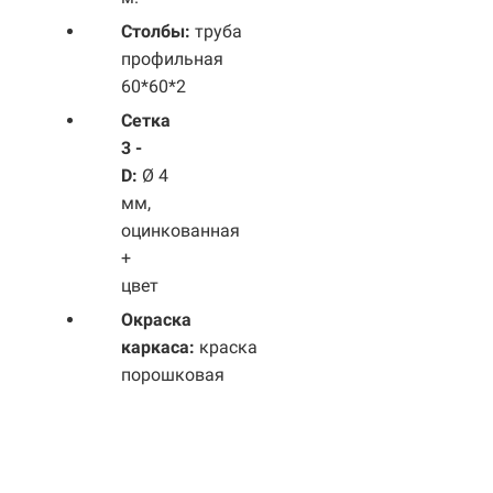
Столбы:
труба
профильная
60*60*2
Сетка
3 -
D:
Ø 4
мм,
оцинкованная
+
цвет
Окраска
каркаса:
краска
порошковая