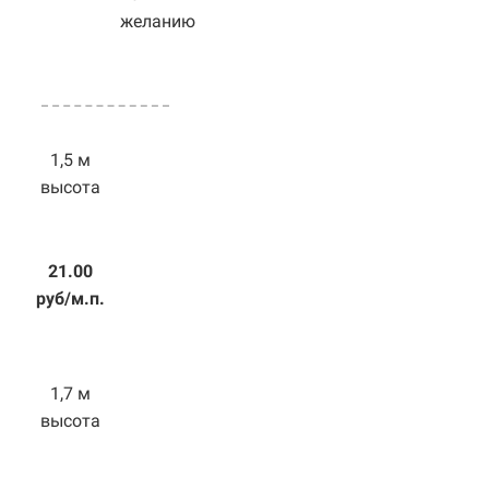
желанию
1,5 м
высота
21.00
руб/м.п.
1,7 м
высота