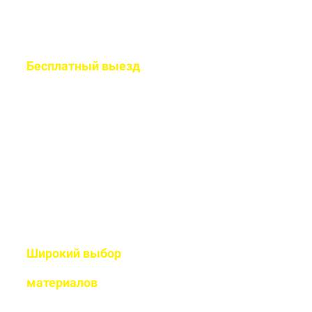
Бесплатный
выезд
специалиста на ваш
объект
Рассчитаем подробную смету
и подберем оптимальный
дизайн
Широкий выбор
высококачественных
материалов
Используем современные