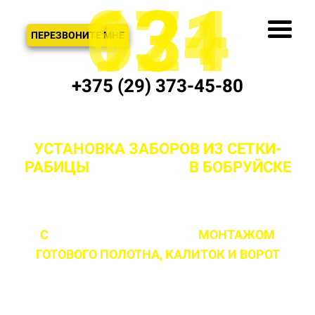
621
974
13+
3
ЗВОНОК
ПЕРЕЗВОНИТЕ МНЕ
+375 (29) 373-45-80
УСТАНОВКА ЗАБОРОВ ИЗ СЕТКИ-
РАБИЦЫ
"ПОД КЛЮЧ"
В БОБРУЙСКЕ
И РАЙОНЕ
С
ПРОФЕССИОНАЛЬНЫМ
МОНТАЖОМ
ГОТОВОГО ПОЛОТНА,
КАЛИТОК И ВОРОТ
ЛЮБОЙ СЛОЖНОСТИ