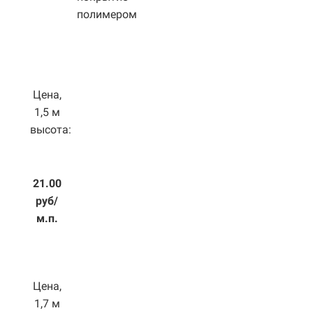
полимером
Цена,
1,5 м
высота:
21.00
руб/
м.п.
Цена,
1,7 м