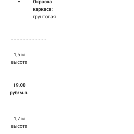
Окраска
каркаса:
грунтовая
1,5 м
высота
19.00
руб/м.п.
1,7 м
высота