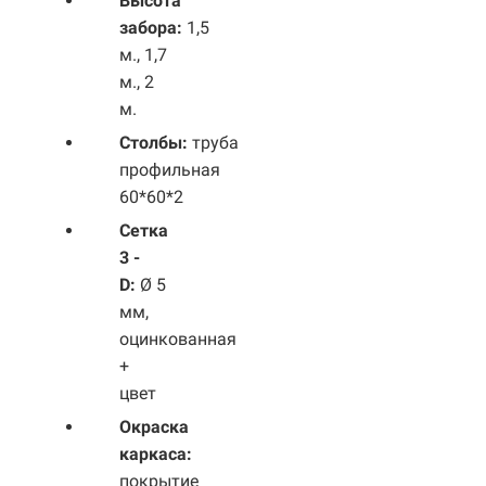
Высота
забора:
1,5
м., 1,7
м., 2
м.
Столбы:
труба
профильная
60*60*2
Сетка
3 -
D:
Ø 5
мм,
оцинкованная
+
цвет
Окраска
каркаса:
покрытие