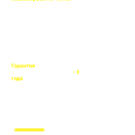
Бригада мастеров быстро и
легко установит любой вид
забора
Гарантия
на все
установленные заборы
- 3
года
Гарантируем долговечность и
надежность каждого забора