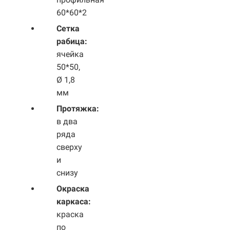
60*60*2
Сетка
рабица:
ячейка
50*50,
Ø 1,8
мм
Протяжка:
в два
ряда
сверху
и
снизу
Окраска
каркаса:
краска
по