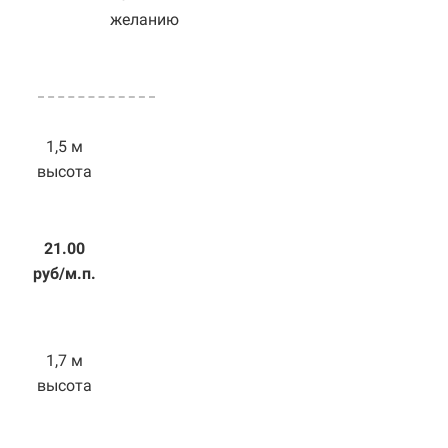
желанию
1,5 м
высота
21.00
руб/м.п.
1,7 м
высота