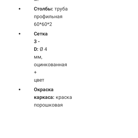
Столбы:
труба
профильная
60*60*2
Сетка
3 -
D:
Ø 4
мм,
оцинкованная
+
цвет
Окраска
каркаса:
краска
порошковая