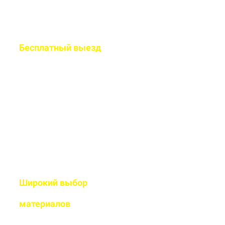
Бесплатный
выезд
специалиста на ваш
объект
Рассчитаем подробную смету
и подберем оптимальный
дизайн
Широкий выбор
высококачественных
материалов
Используем современные