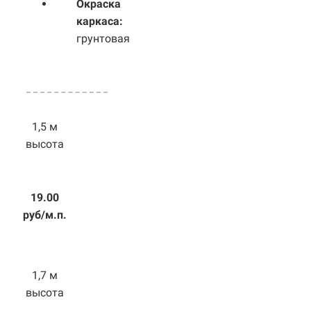
Окраска
каркаса:
грунтовая
1,5 м
высота
19.00
руб/м.п.
1,7 м
высота