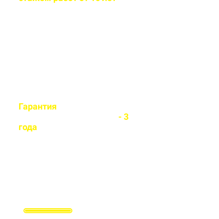
Бригада мастеров быстро и
легко установит любой вид
забора
Гарантия
на все
установленные заборы
- 3
года
Гарантируем долговечность и
надежность каждого забора