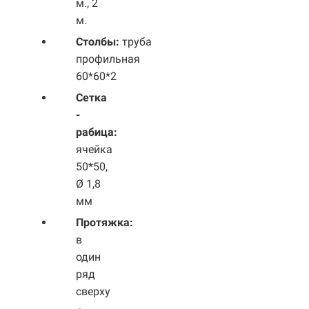
м., 2
м.
Столбы:
труба
профильная
60*60*2
Сетка
-
рабица:
ячейка
50*50,
Ø 1,8
мм
Протяжка:
в
один
ряд
сверху