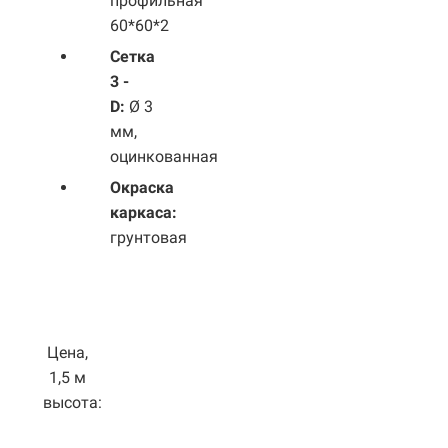
профильная
60*60*2
Сетка
3 -
D:
Ø 3
мм,
оцинкованная
Окраска
каркаса:
грунтовая
Цена,
1,5 м
высота: