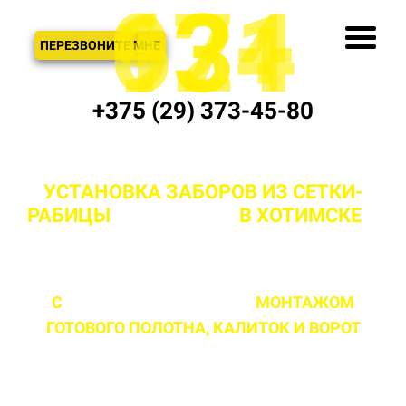
621
974
13+
3
ЗВОНОК
ПЕРЕЗВОНИТЕ МНЕ
+375 (29) 373-45-80
УСТАНОВКА ЗАБОРОВ ИЗ СЕТКИ-
РАБИЦЫ
"ПОД КЛЮЧ"
В ХОТИМСКЕ
И
РАЙОНЕ
С
ПРОФЕССИОНАЛЬНЫМ
МОНТАЖОМ
ГОТОВОГО ПОЛОТНА,
КАЛИТОК И ВОРОТ
ЛЮБОЙ СЛОЖНОСТИ