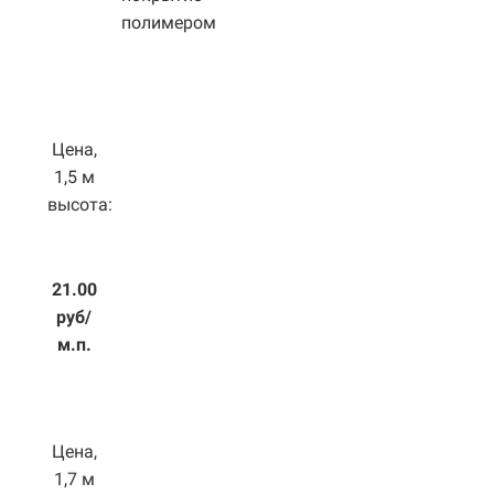
полимером
Цена,
1,5 м
высота:
21.00
руб/
м.п.
Цена,
1,7 м