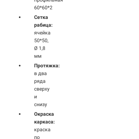
60*60*2
Сетка
рабица:
ячейка
50*50,
Ø 1,8
мм
Протяжка:
в два
ряда
сверху
и
снизу
Окраска
каркаса:
краска
по