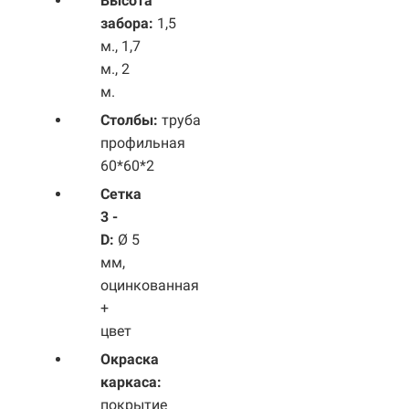
Высота
забора:
1,5
м., 1,7
м., 2
м.
Столбы:
труба
профильная
60*60*2
Сетка
3 -
D:
Ø 5
мм,
оцинкованная
+
цвет
Окраска
каркаса:
покрытие