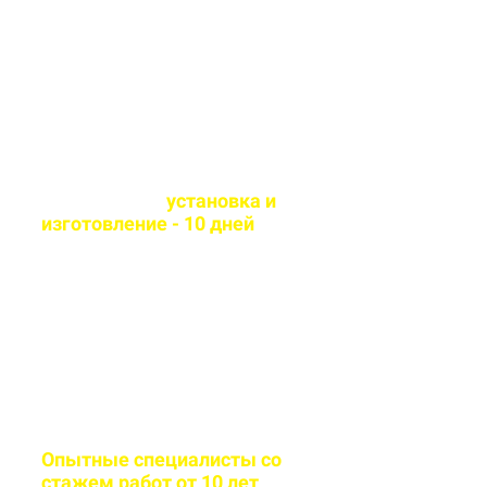
технологии и износостойкие
материалы
Оперативная
установка и
изготовление - 10 дней
Сборка и монтаж
производится согласно всем
стандартам качества
Опытные специалисты со
стажем работ от 10 лет