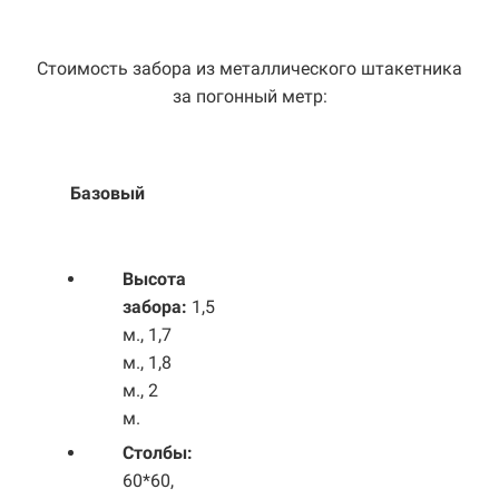
Стоимость забора из металлического штакетника
за погонный метр:
Базовый
Выс
ота
забора:
1,5
м., 1,7
м., 1,8
м., 2
м.
Столбы:
60*60,