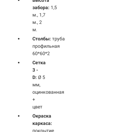
Высота
забора:
1,5
м., 1,7
м., 2
м.
Столбы:
труба
профильная
60*60*2
Сетка
3 -
D:
Ø 5
мм,
оцинкованная
+
цвет
Окраска
каркаса:
покрытие