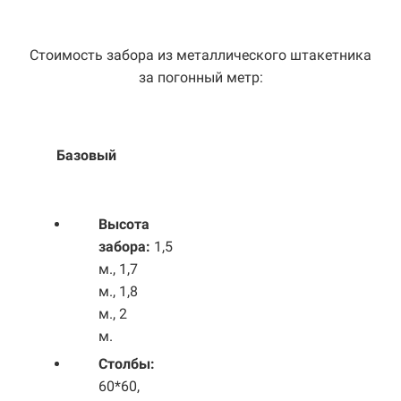
Стоимость забора из металлического штакетника
за погонный метр:
Базовый
Выс
ота
забора:
1,5
м., 1,7
м., 1,8
м., 2
м.
Столбы:
60*60,