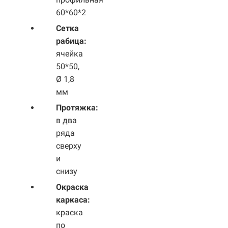
60*60*2
Сетка
рабица:
ячейка
50*50,
Ø 1,8
мм
Протяжка:
в два
ряда
сверху
и
снизу
Окраска
каркаса:
краска
по