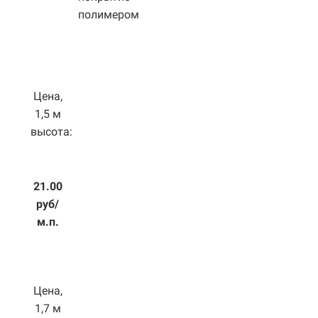
полимером
Цена,
1,5 м
высота:
21.00
руб/
м.п.
Цена,
1,7 м