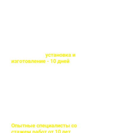
технологии и износостойкие
материалы
Оперативная
установка и
изготовление - 10 дней
Сборка и монтаж
производится согласно всем
стандартам качества
Опытные специалисты со
стажем работ от 10 лет