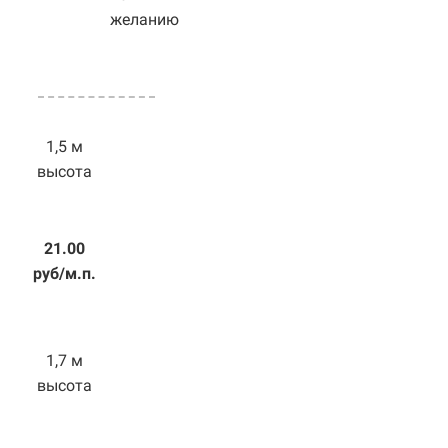
желанию
1,5 м
высота
21.00
руб/м.п.
1,7 м
высота