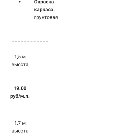
Окраска
каркаса:
грунтовая
1,5 м
высота
19.00
руб/м.п.
1,7 м
высота