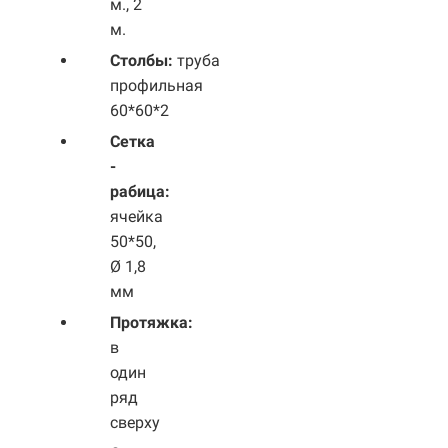
м., 2
м.
Столбы:
труба
профильная
60*60*2
Сетка
-
рабица:
ячейка
50*50,
Ø 1,8
мм
Протяжка:
в
один
ряд
сверху