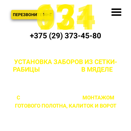
621
974
13+
3
ЗВОНОК
ПЕРЕЗВОНИТЕ МНЕ
+375 (29) 373-45-80
УСТАНОВКА ЗАБОРОВ ИЗ СЕТКИ-
РАБИЦЫ
"ПОД КЛЮЧ"
В МЯДЕЛЕ
И
РАЙОНЕ
С
ПРОФЕССИОНАЛЬНЫМ
МОНТАЖОМ
ГОТОВОГО ПОЛОТНА,
КАЛИТОК И ВОРОТ
ЛЮБОЙ СЛОЖНОСТИ