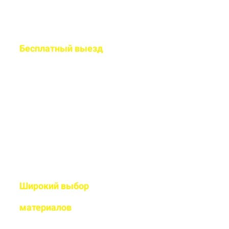
Бесплатный
выезд
специалиста на ваш
объект
Рассчитаем подробную смету
и подберем оптимальный
дизайн
Широкий выбор
высококачественных
материалов
Используем современные