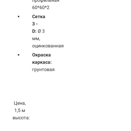
профильная
60*60*2
Сетка
3 -
D:
Ø 3
мм,
оцинкованная
Окраска
каркаса:
грунтовая
Цена,
1,5 м
высота: