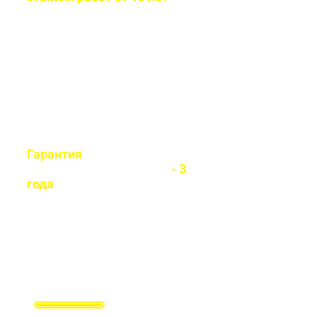
Бригада мастеров быстро и
легко установит любой вид
забора
Гарантия
на все
установленные заборы
- 3
года
Гарантируем долговечность и
надежность каждого забора