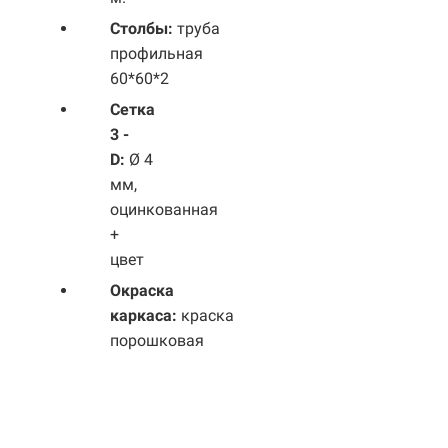
Столбы:
труба
профильная
60*60*2
Сетка
3 -
D:
Ø 4
мм,
оцинкованная
+
цвет
Окраска
каркаса:
краска
порошковая