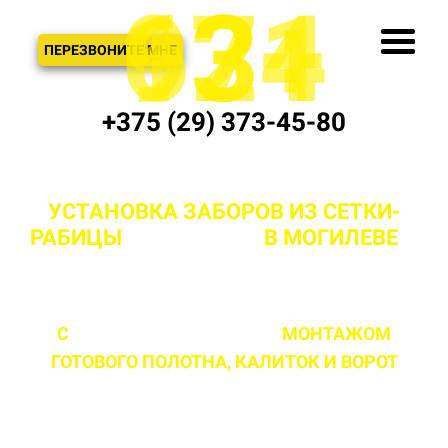
621
974
13+
3
ЗВОНОК
ПЕРЕЗВОНИТЕ МНЕ
+375 (29) 373-45-80
УСТАНОВКА ЗАБОРОВ ИЗ СЕТКИ-
РАБИЦЫ
"ПОД КЛЮЧ"
В МОГИЛЕВЕ
И
РАЙОНЕ
С
ПРОФЕССИОНАЛЬНЫМ
МОНТАЖОМ
ГОТОВОГО ПОЛОТНА,
КАЛИТОК И ВОРОТ
ЛЮБОЙ СЛОЖНОСТИ