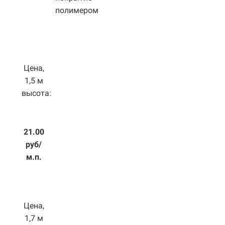
полимером
Цена,
1,5 м
высота:
21.00
руб/
м.п.
Цена,
1,7 м