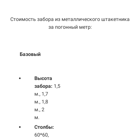
Стоимость забора из металлического штакетника
за погонный метр:
Базовый
Выс
ота
забора:
1,5
м., 1,7
м., 1,8
м., 2
м.
Столбы:
60*60,