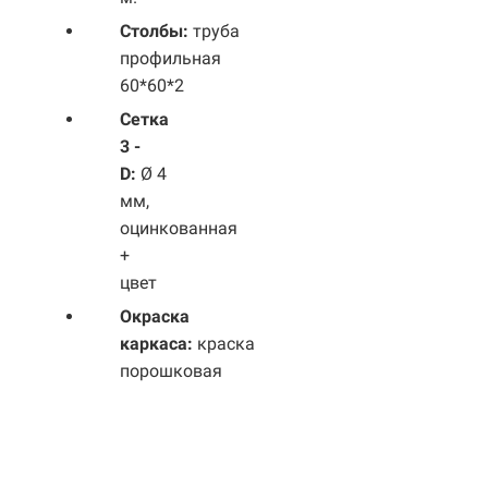
Столбы:
труба
профильная
60*60*2
Сетка
3 -
D:
Ø 4
мм,
оцинкованная
+
цвет
Окраска
каркаса:
краска
порошковая