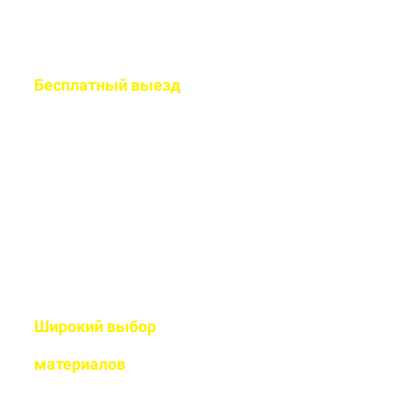
Бесплатный
выезд
специалиста на ваш
объект
Рассчитаем подробную смету
и подберем оптимальный
дизайн
Широкий выбор
высококачественных
материалов
Используем современные