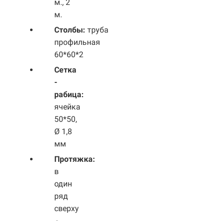
м., 2
м.
Столбы:
труба
профильная
60*60*2
Сетка
-
рабица:
ячейка
50*50,
Ø 1,8
мм
Протяжка:
в
один
ряд
сверху