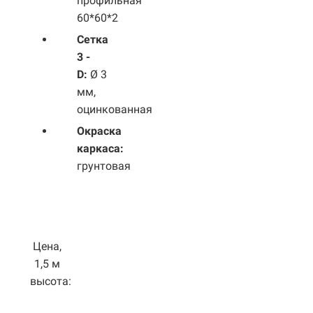
профильная
60*60*2
Сетка
3 -
D:
Ø 3
мм,
оцинкованная
Окраска
каркаса:
грунтовая
Цена,
1,5 м
высота: