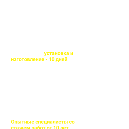
технологии и износостойкие
материалы
Оперативная
установка и
изготовление - 10 дней
Сборка и монтаж
производится согласно всем
стандартам качества
Опытные специалисты со
стажем работ от 10 лет