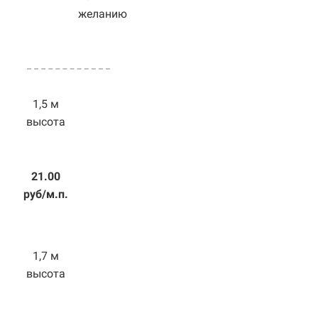
желанию
1,5 м
высота
21.00
руб/м.п.
1,7 м
высота