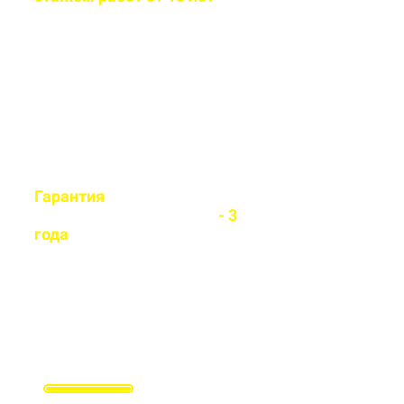
Бригада мастеров быстро и
легко установит любой вид
забора
Гарантия
на все
установленные заборы
- 3
года
Гарантируем долговечность и
надежность каждого забора