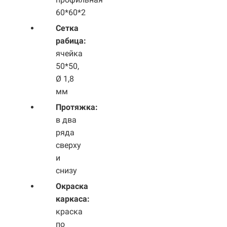
60*60*2
Сетка
рабица:
ячейка
50*50,
Ø 1,8
мм
Протяжка:
в два
ряда
сверху
и
снизу
Окраска
каркаса:
краска
по