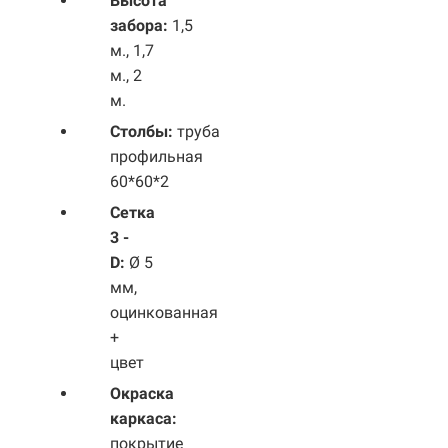
Высота
забора:
1,5
м., 1,7
м., 2
м.
Столбы:
труба
профильная
60*60*2
Сетка
3 -
D:
Ø 5
мм,
оцинкованная
+
цвет
Окраска
каркаса:
покрытие