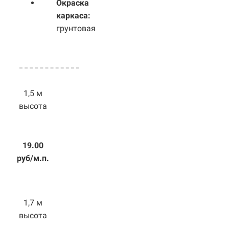
Окраска
каркаса:
грунтовая
1,5 м
высота
19.00
руб/м.п.
1,7 м
высота