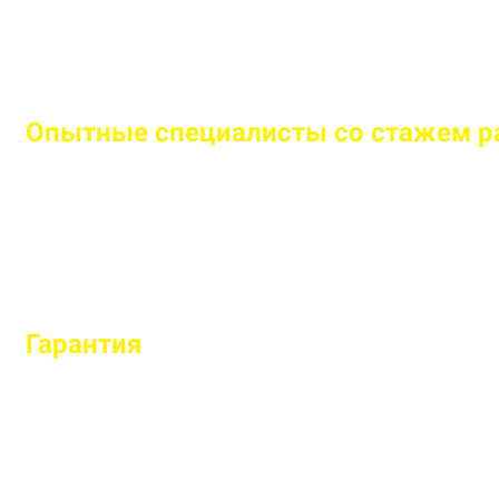
Опытные специалисты со стажем ра
Бригада мастеров быстро и легко установит любо
Гарантия
на все установленные заб
Гарантируем долговечность и надежность каждо