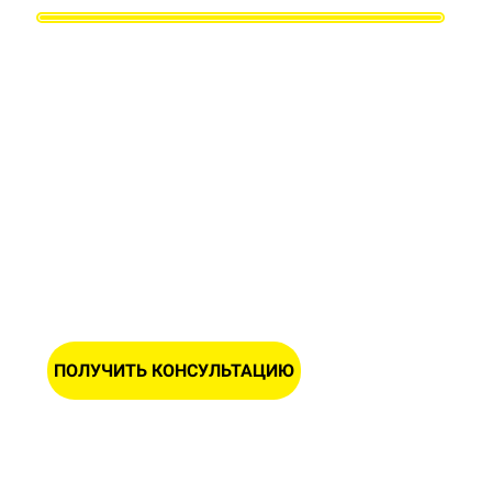
Заполните форму и получите
бесплатную консультацию и замер
Вашего участка
ИМЯ
НОМЕР ТЕЛЕФОНА *
ПОЛУЧИТЬ КОНСУЛЬТАЦИЮ