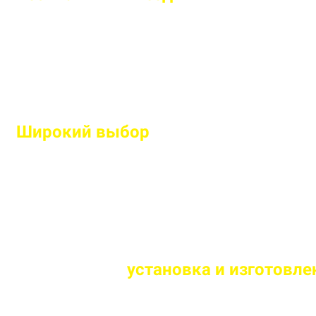
Рассчитаем подробную смету и подберем оптим
Широкий выбор
высококачественн
Используем современные технологии и износос
Оперативная
установка и изготовлен
Сборка и монтаж производится согласно всем ст