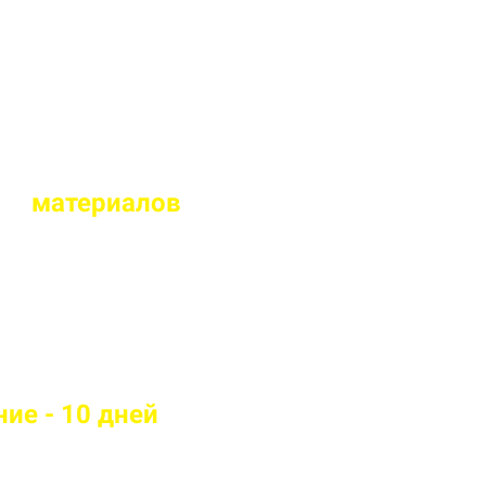
альный дизайн
ых
материалов
тойкие материалы
ие - 10 дней
андартам качества