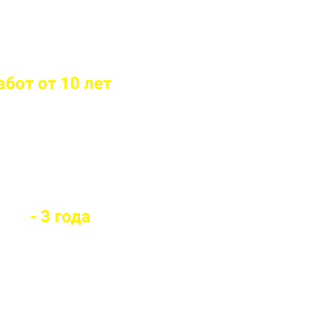
бот от 10 лет
й вид забора
оры
- 3 года
го забора