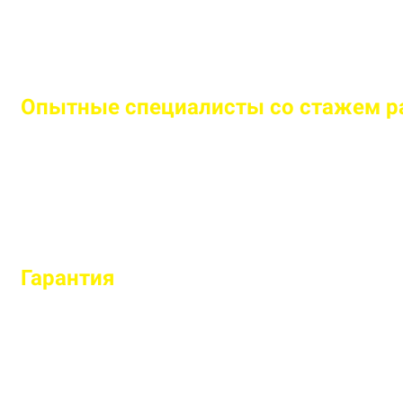
Опытные специалисты со стажем ра
Бригада мастеров быстро и легко установит любо
Гарантия
на все установленные заб
Гарантируем долговечность и надежность каждо