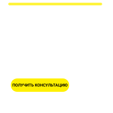
Заполните форму и получите
бесплатную консультацию и замер
Вашего участка
ИМЯ
НОМЕР ТЕЛЕФОНА *
ПОЛУЧИТЬ КОНСУЛЬТАЦИЮ