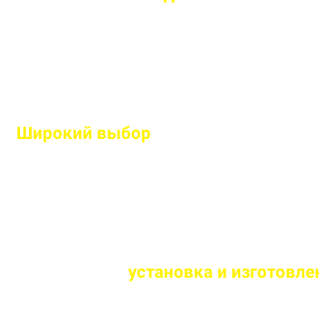
Рассчитаем подробную смету и подберем оптим
Широкий выбор
высококачественн
Используем современные технологии и износос
Оперативная
установка и изготовлен
Сборка и монтаж производится согласно всем ст