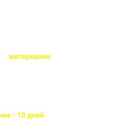
альный дизайн
ых
материалов
тойкие материалы
ие - 10 дней
андартам качества