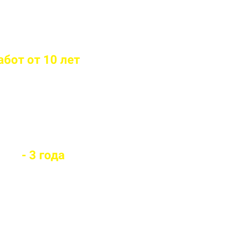
бот от 10 лет
й вид забора
оры
- 3 года
го забора