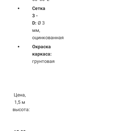
Сетка
3 -
D:
Ø 3
мм,
оцинкованная
Окраска
каркаса:
грунтовая
Цена,
1,5 м
высота: