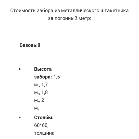
Стоимость забора из металлического штакетника
за погонный метр:
Базовый
Выс
ота
забора:
1,5
м., 1,7
м., 1,8
м., 2
м.
Столбы:
60*60,
толщина