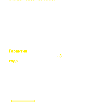
Бригада мастеров быстро и
легко установит любой вид
забора
Гарантия
на все
установленные заборы
- 3
года
Гарантируем долговечность и
надежность каждого забора