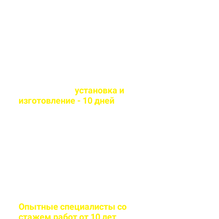
технологии и износостойкие
материалы
Оперативная
установка и
изготовление - 10 дней
Сборка и монтаж
производится согласно всем
стандартам качества
Опытные специалисты со
стажем работ от 10 лет