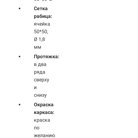
Сетка
рабица:
ячейка
50*50,
Ø 1,8
мм
Протяжка:
в два
ряда
сверху
и
снизу
Окраска
каркаса:
краска
по
желанию