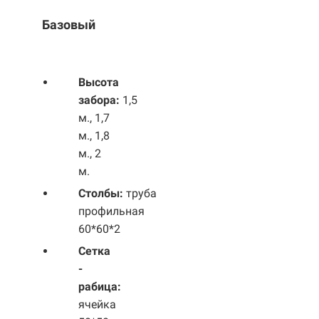
Базовый
Выс
ота
забора:
1,5
м., 1,7
м., 1,8
м., 2
м.
Столбы:
труба
профильная
60*60*2
Сетка
-
рабица:
ячейка