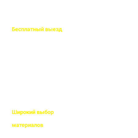
Бесплатный
выезд
специалиста на ваш
объект
Рассчитаем подробную смету
и подберем оптимальный
дизайн
Широкий выбор
высококачественных
материалов
Используем современные