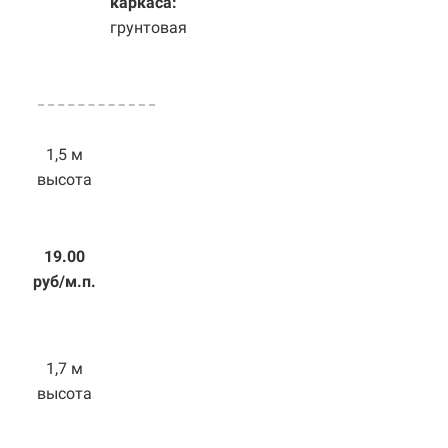
каркаса:
грунтовая
1,5 м
высота
19.00
руб/м.п.
1,7 м
высота