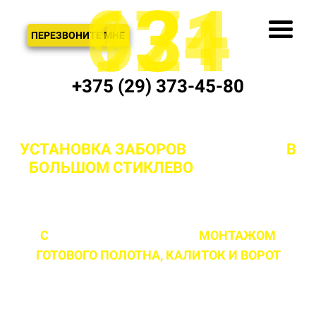
621
974
13+
3
ЗВОНОК
ПЕРЕЗВОНИТЕ МНЕ
+375 (29) 373-45-80
УСТАНОВКА ЗАБОРОВ
"ПОД КЛЮЧ"
В
БОЛЬШОМ СТИКЛЕВО
И МИНСКОЙ
ОБЛАСТИ
С
ПРОФЕССИОНАЛЬНЫМ
МОНТАЖОМ
ГОТОВОГО ПОЛОТНА,
КАЛИТОК И ВОРОТ
ЛЮБОЙ СЛОЖНОСТИ