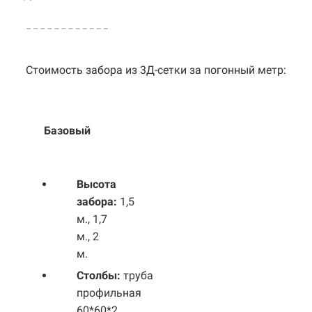
Стоимость забора из 3Д-сетки за погонный метр:
Базовый
Выс
ота
забора:
1,5
м., 1,7
м., 2
м.
Столбы:
труба
профильная
60*60*2