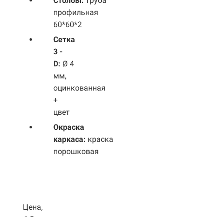
Столбы:
труба
профильная
60*60*2
Сетка
3 -
D:
Ø 4
мм,
оцинкованная
+
цвет
Окраска
каркаса:
краска
порошковая
Цена,