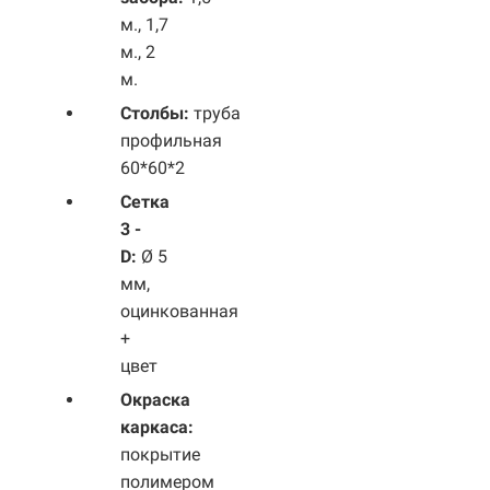
м., 1,7
м., 2
м.
Столбы:
труба
профильная
60*60*2
Сетка
3 -
D:
Ø 5
мм,
оцинкованная
+
цвет
Окраска
каркаса:
покрытие
полимером