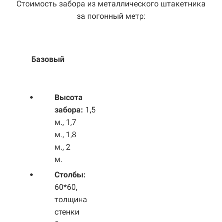
Стоимость забора из металлического штакетника
за погонный метр:
Базовый
Выс
ота
забора:
1,5
м., 1,7
м., 1,8
м., 2
м.
Столбы:
60*60,
толщина
стенки