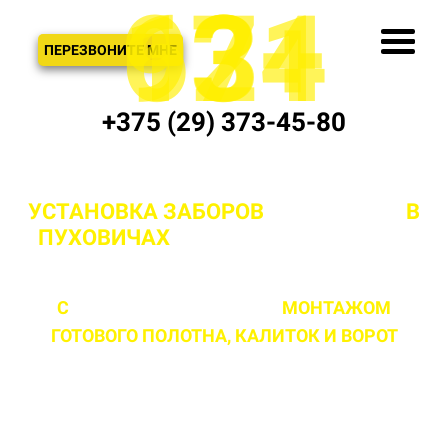
621
974
13+
3
ЗВОНОК
ПЕРЕЗВОНИТЕ МНЕ
+375 (29) 373-45-80
УСТАНОВКА ЗАБОРОВ
"ПОД КЛЮЧ"
В
ПУХОВИЧАХ
И МИНСКОЙ ОБЛАСТИ
С
ПРОФЕССИОНАЛЬНЫМ
МОНТАЖОМ
ГОТОВОГО ПОЛОТНА,
КАЛИТОК И ВОРОТ
ЛЮБОЙ СЛОЖНОСТИ