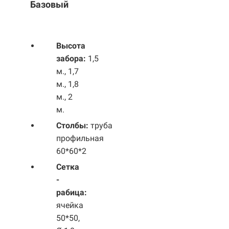
Базовый
Выс
ота
забора:
1,5
м., 1,7
м., 1,8
м., 2
м.
Столбы:
труба
профильная
60*60*2
Сетка
-
рабица:
ячейка
50*50,