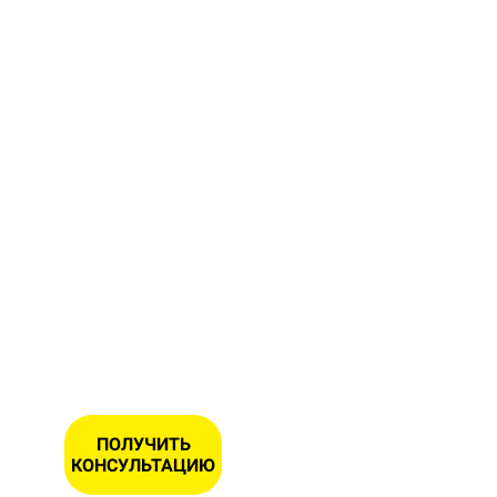
форму и
получите
бесплатную
консультацию
и замер
Вашего
участка
ИМЯ
НОМЕР
ТЕЛЕФОНА
*
ПОЛУЧИТЬ
КОНСУЛЬТАЦИЮ