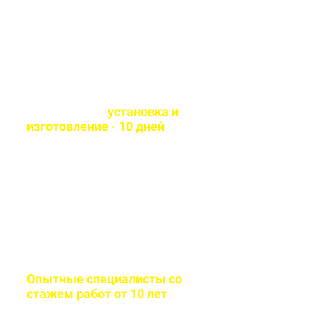
материалы
Оперативная
установка и
изготовление - 10 дней
Сборка и монтаж
производится согласно всем
стандартам качества
Опытные специалисты со
стажем работ от 10 лет
Бригада мастеров быстро и