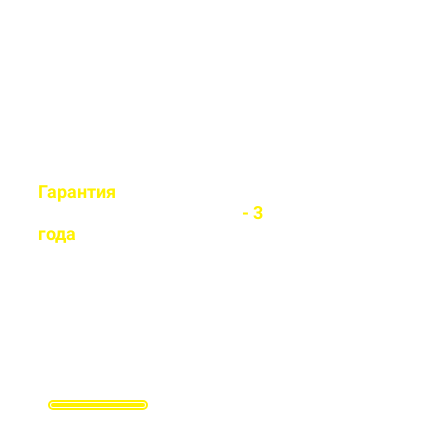
легко установит любой вид
забора
Гарантия
на все
установленные заборы
- 3
года
Гарантируем долговечность и
надежность каждого забора
Заполните