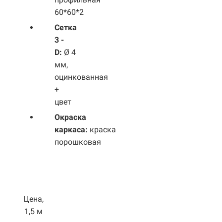
60*60*2
Сетка
3 -
D:
Ø 4
мм,
оцинкованная
+
цвет
Окраска
каркаса:
краска
порошковая
Цена,
1,5 м