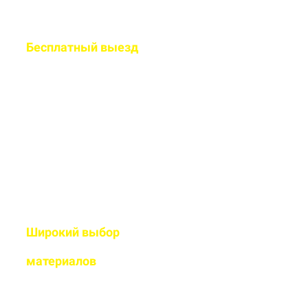
Бесплатный
выезд
специалиста на ваш
объект
Рассчитаем подробную смету
и подберем оптимальный
дизайн
Широкий выбор
высококачественных
материалов
Используем современные
технологии и износостойкие