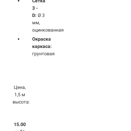
Сетка
3 -
D:
Ø 3
мм,
оцинкованная
Окраска
каркаса:
грунтовая
Цена,
1,5 м
высота:
15.00