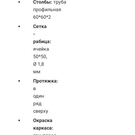
Столбы:
труба
профильная
60*60*2
Сетка
-
рабица:
ячейка
50*50,
Ø 1,8
мм
Протяжка:
в
один
ряд
сверху
Окраска
каркаса: