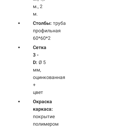
м., 2
м.
Столбы:
труба
профильная
60*60*2
Сетка
3 -
D:
Ø 5
мм,
оцинкованная
+
цвет
Окраска
каркаса:
покрытие
полимером