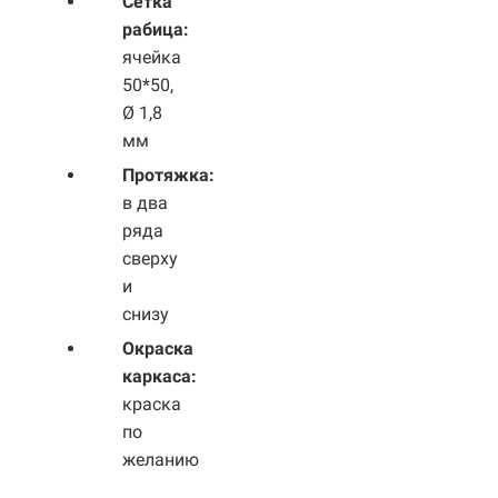
Сетка
рабица:
ячейка
50*50,
Ø 1,8
мм
Протяжка:
в два
ряда
сверху
и
снизу
Окраска
каркаса:
краска
по
желанию