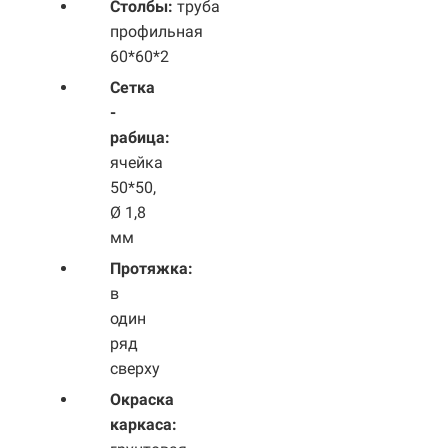
Столбы:
труба
профильная
60*60*2
Сетка
-
рабица:
ячейка
50*50,
Ø 1,8
мм
Протяжка:
в
один
ряд
сверху
Окраска
каркаса: