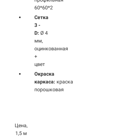
60*60*2
Сетка
3 -
D:
Ø 4
мм,
оцинкованная
+
цвет
Окраска
каркаса:
краска
порошковая
Цена,
1,5 м