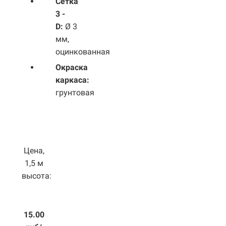
Сетка
3 -
D:
Ø 3
мм,
оцинкованная
Окраска
каркаса:
грунтовая
Цена,
1,5 м
высота:
15.00