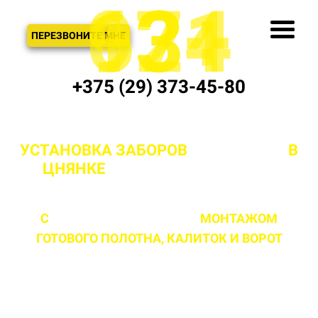
621
974
13+
3
ЗВОНОК
ПЕРЕЗВОНИТЕ МНЕ
+375 (29) 373-45-80
УСТАНОВКА ЗАБОРОВ
"ПОД КЛЮЧ"
В
ЦНЯНКЕ
И МИНСКОЙ ОБЛАСТИ
С
ПРОФЕССИОНАЛЬНЫМ
МОНТАЖОМ
ГОТОВОГО ПОЛОТНА,
КАЛИТОК И ВОРОТ
ЛЮБОЙ СЛОЖНОСТИ