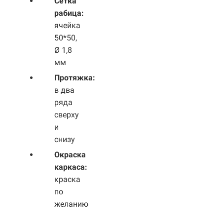
Сетка
рабица:
ячейка
50*50,
Ø 1,8
мм
Протяжка:
в два
ряда
сверху
и
снизу
Окраска
каркаса:
краска
по
желанию