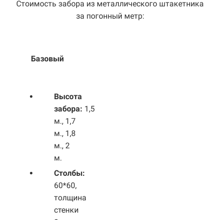
Стоимость забора из металлического штакетника
за погонный метр:
Базовый
Выс
ота
забора:
1,5
м., 1,7
м., 1,8
м., 2
м.
Столбы:
60*60,
толщина
стенки