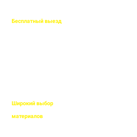
Бесплатный
выезд
специалиста на ваш
объект
Рассчитаем подробную смету
и подберем оптимальный
дизайн
Широкий выбор
высококачественных
материалов
Используем современные
технологии и износостойкие