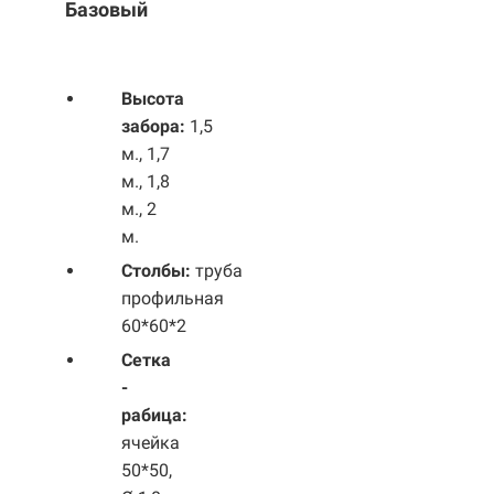
Базовый
Выс
ота
забора:
1,5
м., 1,7
м., 1,8
м., 2
м.
Столбы:
труба
профильная
60*60*2
Сетка
-
рабица:
ячейка
50*50,