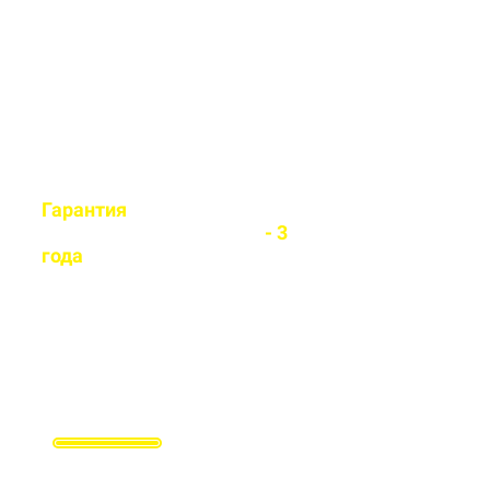
легко установит любой вид
забора
Гарантия
на все
установленные заборы
- 3
года
Гарантируем долговечность и
надежность каждого забора
Заполните