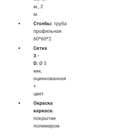
м., 2
м.
Столбы:
труба
профильная
60*60*2
Сетка
3 -
D:
Ø 5
мм,
оцинкованная
+
цвет
Окраска
каркаса:
покрытие
полимером