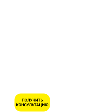
форму и
получите
бесплатную
консультацию
и замер
Вашего
участка
ИМЯ
НОМЕР
ТЕЛЕФОНА
*
ПОЛУЧИТЬ
КОНСУЛЬТАЦИЮ