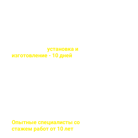
материалы
Оперативная
установка и
изготовление - 10 дней
Сборка и монтаж
производится согласно всем
стандартам качества
Опытные специалисты со
стажем работ от 10 лет
Бригада мастеров быстро и