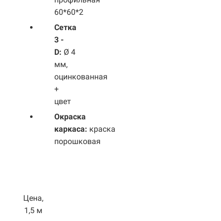
60*60*2
Сетка
3 -
D:
Ø 4
мм,
оцинкованная
+
цвет
Окраска
каркаса:
краска
порошковая
Цена,
1,5 м