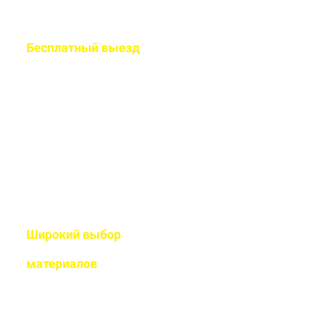
Бесплатный
выезд
специалиста на ваш
объект
Рассчитаем подробную смету
и подберем оптимальный
дизайн
Широкий выбор
высококачественных
материалов
Используем современные
технологии и износостойкие