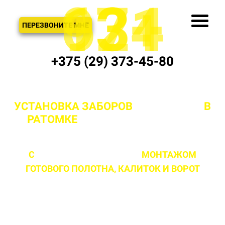
621
974
13+
3
ЗВОНОК
ПЕРЕЗВОНИТЕ МНЕ
+375 (29) 373-45-80
УСТАНОВКА ЗАБОРОВ
"ПОД КЛЮЧ"
В
РАТОМКЕ
И МИНСКОЙ ОБЛАСТИ
С
ПРОФЕССИОНАЛЬНЫМ
МОНТАЖОМ
ГОТОВОГО ПОЛОТНА,
КАЛИТОК И ВОРОТ
ЛЮБОЙ СЛОЖНОСТИ