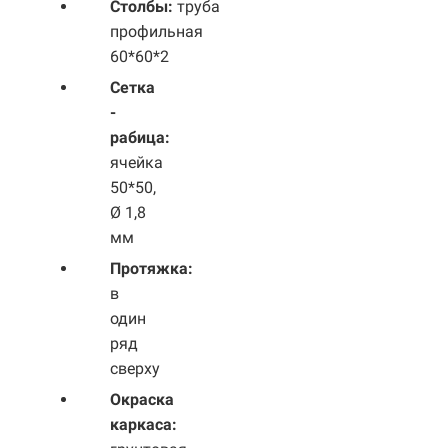
Столбы:
труба
профильная
60*60*2
Сетка
-
рабица:
ячейка
50*50,
Ø 1,8
мм
Протяжка:
в
один
ряд
сверху
Окраска
каркаса: