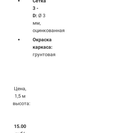
Сетка
3 -
D:
Ø 3
мм,
оцинкованная
Окраска
каркаса:
грунтовая
Цена,
1,5 м
высота:
15.00