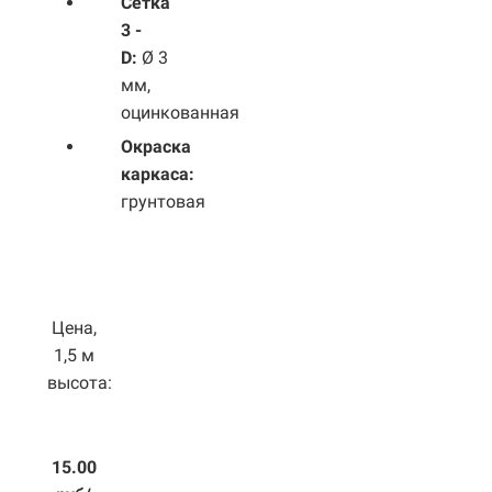
Сетка
3 -
D:
Ø 3
мм,
оцинкованная
Окраска
каркаса:
грунтовая
Цена,
1,5 м
высота:
15.00