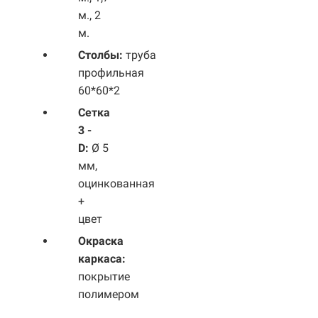
м., 2
м.
Столбы:
труба
профильная
60*60*2
Сетка
3 -
D:
Ø 5
мм,
оцинкованная
+
цвет
Окраска
каркаса:
покрытие
полимером