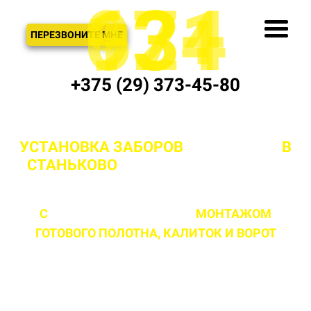
621
974
13+
3
ЗВОНОК
ПЕРЕЗВОНИТЕ МНЕ
+375 (29) 373-45-80
УСТАНОВКА ЗАБОРОВ
"ПОД КЛЮЧ"
В
СТАНЬКОВО
И МИНСКОЙ ОБЛАСТИ
С
ПРОФЕССИОНАЛЬНЫМ
МОНТАЖОМ
ГОТОВОГО ПОЛОТНА,
КАЛИТОК И ВОРОТ
ЛЮБОЙ СЛОЖНОСТИ