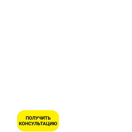
форму и
получите
бесплатную
консультацию
и замер
Вашего
участка
ИМЯ
НОМЕР
ТЕЛЕФОНА
*
ПОЛУЧИТЬ
КОНСУЛЬТАЦИЮ