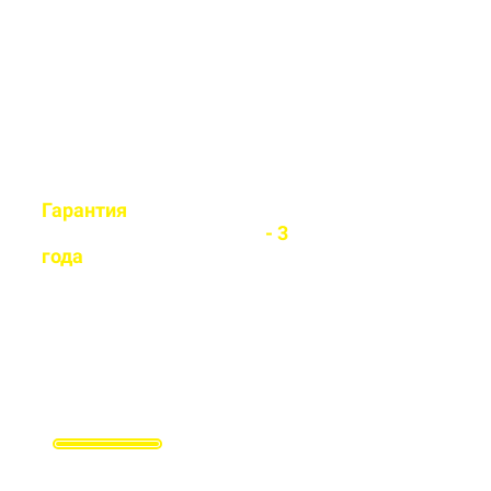
легко установит любой вид
забора
Гарантия
на все
установленные заборы
- 3
года
Гарантируем долговечность и
надежность каждого забора
Заполните