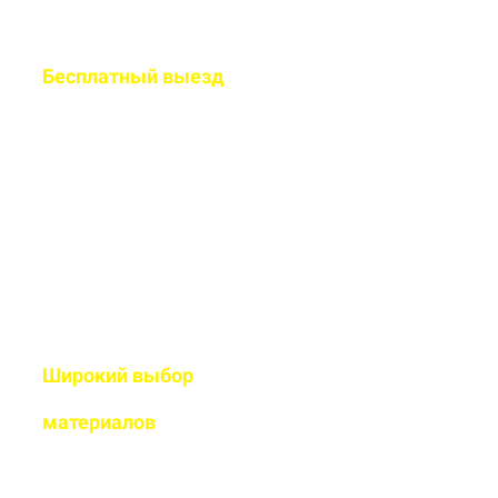
Бесплатный
выезд
специалиста на ваш
объект
Рассчитаем подробную смету
и подберем оптимальный
дизайн
Широкий выбор
высококачественных
материалов
Используем современные
технологии и износостойкие