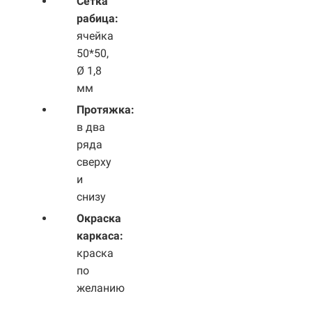
Сетка
рабица:
ячейка
50*50,
Ø 1,8
мм
Протяжка:
в два
ряда
сверху
и
снизу
Окраска
каркаса:
краска
по
желанию