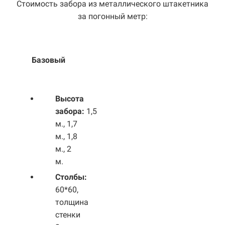
Стоимость забора из металлического штакетника
за погонный метр:
Базовый
Выс
ота
забора:
1,5
м., 1,7
м., 1,8
м., 2
м.
Столбы:
60*60,
толщина
стенки