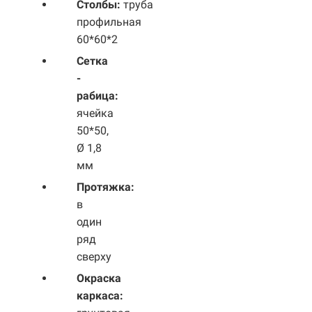
Столбы:
труба
профильная
60*60*2
Сетка
-
рабица:
ячейка
50*50,
Ø 1,8
мм
Протяжка:
в
один
ряд
сверху
Окраска
каркаса: