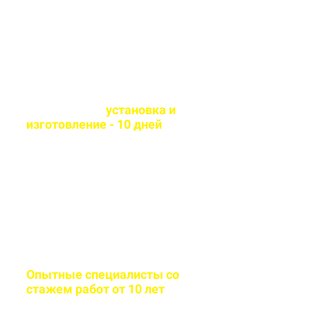
материалы
Оперативная
установка и
изготовление - 10 дней
Сборка и монтаж
производится согласно всем
стандартам качества
Опытные специалисты со
стажем работ от 10 лет
Бригада мастеров быстро и