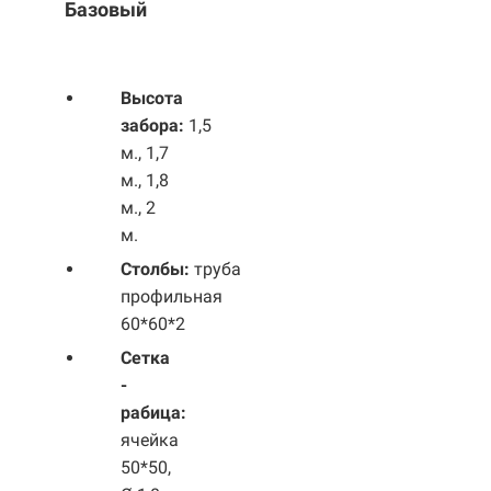
Базовый
Выс
ота
забора:
1,5
м., 1,7
м., 1,8
м., 2
м.
Столбы:
труба
профильная
60*60*2
Сетка
-
рабица:
ячейка
50*50,