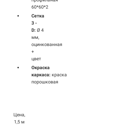
60*60*2
Сетка
3 -
D:
Ø 4
мм,
оцинкованная
+
цвет
Окраска
каркаса:
краска
порошковая
Цена,
1,5 м