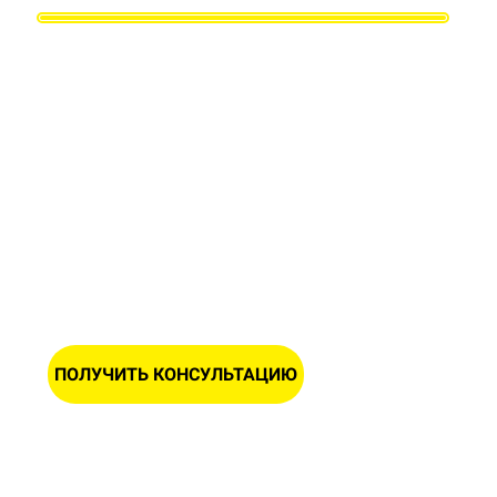
Заполните форму и получите
бесплатную консультацию и замер
Вашего участка
ИМЯ
НОМЕР ТЕЛЕФОНА *
ПОЛУЧИТЬ КОНСУЛЬТАЦИЮ