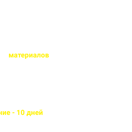
альный дизайн
ых
материалов
тойкие материалы
ие - 10 дней
андартам качества