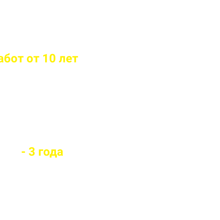
бот от 10 лет
й вид забора
оры
- 3 года
го забора