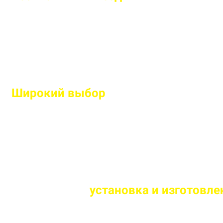
Рассчитаем подробную смету и подберем оптим
Широкий выбор
высококачественн
Используем современные технологии и износос
Оперативная
установка и изготовлен
Сборка и монтаж производится согласно всем ст