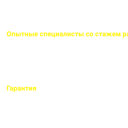
Опытные специалисты со стажем ра
Бригада мастеров быстро и легко установит любо
Гарантия
на все установленные заб
Гарантируем долговечность и надежность каждо