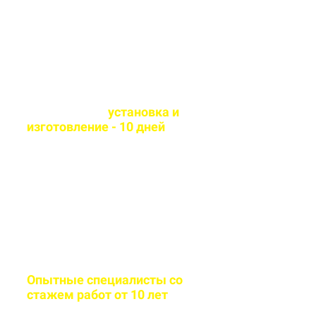
материалы
Оперативная
установка и
изготовление - 10 дней
Сборка и монтаж
производится согласно всем
стандартам качества
Опытные специалисты со
стажем работ от 10 лет
Бригада мастеров быстро и