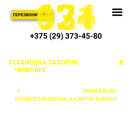
621
974
13+
3
ЗВОНОК
ПЕРЕЗВОНИТЕ МНЕ
+375 (29) 373-45-80
УСТАНОВКА ЗАБОРОВ
"ПОД КЛЮЧ"
В
ЧИЖОВКЕ
И МИНСКОЙ ОБЛАСТИ
С
ПРОФЕССИОНАЛЬНЫМ
МОНТАЖОМ
ГОТОВОГО ПОЛОТНА,
КАЛИТОК И ВОРОТ
ЛЮБОЙ СЛОЖНОСТИ