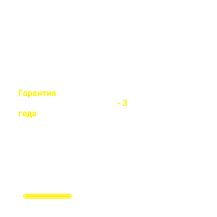
легко установит любой вид
забора
Гарантия
на все
установленные заборы
- 3
года
Гарантируем долговечность и
надежность каждого забора
Заполните