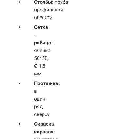
Столбы:
труба
профильная
60*60*2
Сетка
-
рабица:
ячейка
50*50,
Ø 1,8
мм
Протяжка:
в
один
ряд
сверху
Окраска
каркаса: