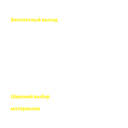
Бесплатный
выезд
специалиста на ваш
объект
Рассчитаем подробную смету
и подберем оптимальный
дизайн
Широкий выбор
высококачественных
материалов
Используем современные
технологии и износостойкие