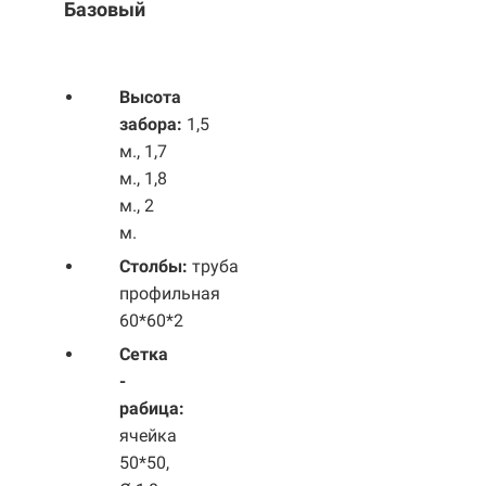
Базовый
Выс
ота
забора:
1,5
м., 1,7
м., 1,8
м., 2
м.
Столбы:
труба
профильная
60*60*2
Сетка
-
рабица:
ячейка
50*50,