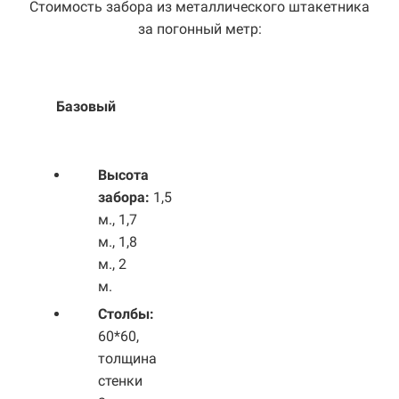
Стоимость забора из металлического штакетника
за погонный метр:
Базовый
Выс
ота
забора:
1,5
м., 1,7
м., 1,8
м., 2
м.
Столбы:
60*60,
толщина
стенки