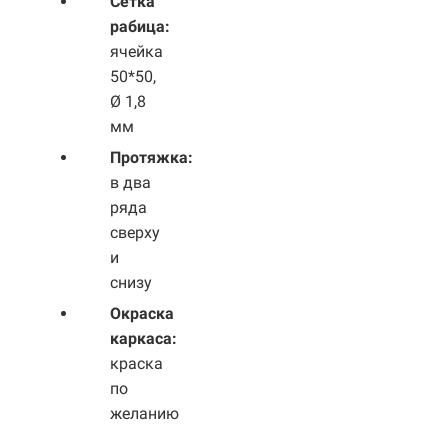
Сетка
рабица:
ячейка
50*50,
Ø 1,8
мм
Протяжка:
в два
ряда
сверху
и
снизу
Окраска
каркаса:
краска
по
желанию