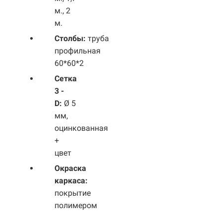
м., 2
м.
Столбы:
труба
профильная
60*60*2
Сетка
3 -
D:
Ø 5
мм,
оцинкованная
+
цвет
Окраска
каркаса:
покрытие
полимером