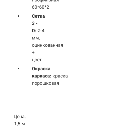
60*60*2
Сетка
3 -
D:
Ø 4
мм,
оцинкованная
+
цвет
Окраска
каркаса:
краска
порошковая
Цена,
1,5 м