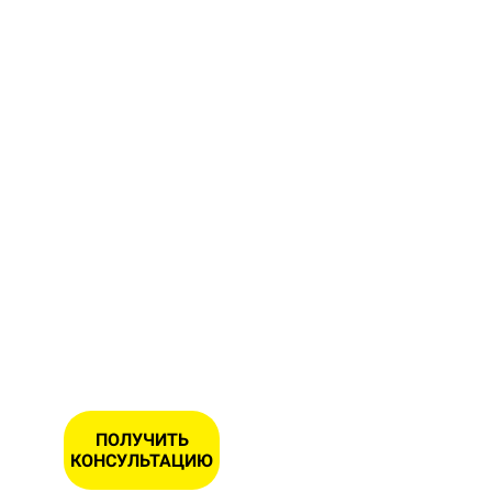
форму и
получите
бесплатную
консультацию
и замер
Вашего
участка
ИМЯ
НОМЕР
ТЕЛЕФОНА
*
ПОЛУЧИТЬ
КОНСУЛЬТАЦИЮ