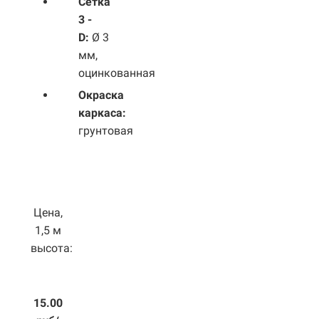
Сетка
3 -
D:
Ø 3
мм,
оцинкованная
Окраска
каркаса:
грунтовая
Цена,
1,5 м
высота:
15.00