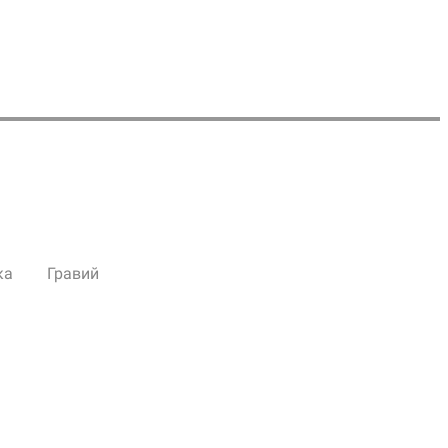
ка
Гравий