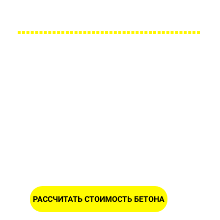
Большой парк своей автотехники гарантирует с
Заполните форму и получите
расчет стоимости песка в
Большевике
ИМЯ
НОМЕР ТЕЛЕФОНА *
РАССЧИТАТЬ СТОИМОСТЬ БЕТОНА