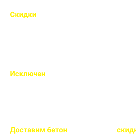
Скидки
на объемы и постоянным 
Индивидуальные условия работы для постоянн
Исключен
недолив или несоответс
Все машины проходят контрольное взвешивание
Доставим бетон
за 2 часа
или
скид