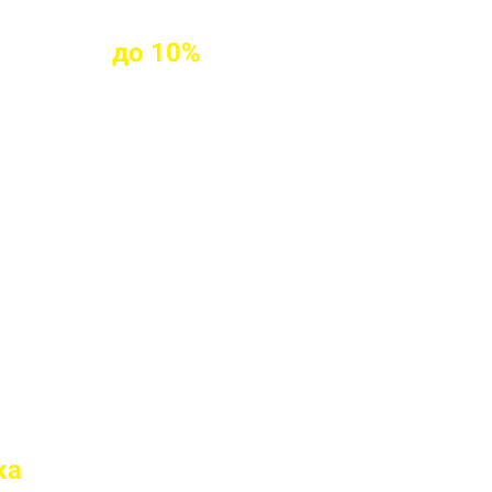
клиентам
до
10%
ых клиентов
твие марки бетона
 перед отправкой
ка
на доставку