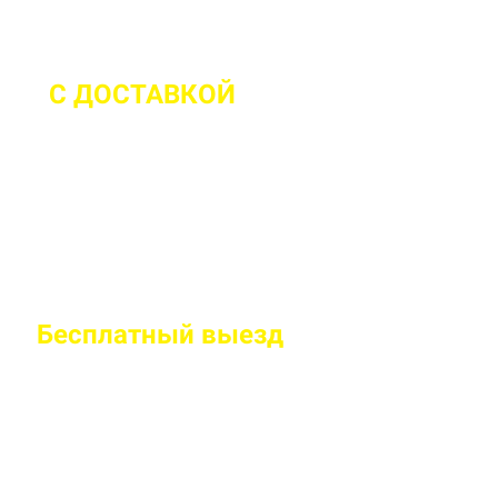
С ДОСТАВКОЙ
ДО 2 ЧАСОВ С МО
Бесплатный
выезд
специалиста на
Правильно рассчитаем объем и подберем класс