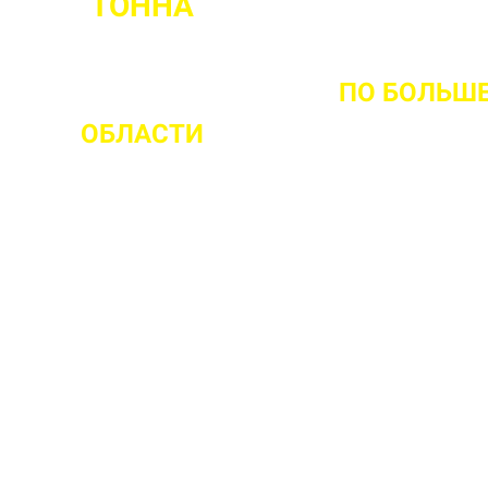
ТОННА
МЕНТА ВЫЕЗДА НА ОБЪЕКТ
ПО БОЛЬШ
ОБЛАСТИ
 ваш объект
 прочности бетона